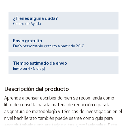
Productos
Solidarios
¿Tienes alguna duda?
Centro de Ayuda
Ayuda
Envío gratuito
Centro
de ayuda
Envío responsable gratuito a partir de 20 €
Contacto
Tiempo estimado de envío
Envío en 4 - 5 día(s)
Vendedores
Descripción del producto
Mapa de
vendedores
Aprende a pensar escribiendo bien se recomienda como
Hazte
libro de consulta para la materia de redacción o para la
vendedor
asignatura de metodología y técnicas de investigación en el
Área
nivel bachillerato también puede usarse como guía para
vendedor
escribir trabajos universitarios o tesis profesionales. Está