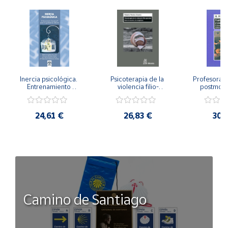
Inercia psicológica. 
Psicoterapia de la 
Profesorado,
Entrenamiento 
violencia filio-
postmode
Emocional para la 
parental. Entre el 
Cambian los
Igualdad de Género.
secreto y la 
cambi
vergüenza.
profes
24,61 €
26,83 €
30,
Camino de Santiago