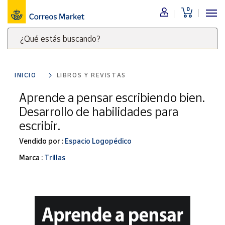
0
Menú
¿Qué estás buscando?
Nuestro
catálogo
Escribe
palabras
INICIO
LIBROS Y REVISTAS
clave
Alimentación
para
Aprende a pensar escribiendo bien.
Bebidas
buscar
Desarrollo de habilidades para
Ocio y cultura
productos
escribir.
en
Juguetes y
juegos
Correos
Vendido por :
Espacio Logopédico
Market
Libros y
Marca :
Trillas
.
revistas
Merchandising
y regalos
Tienda de
Correos