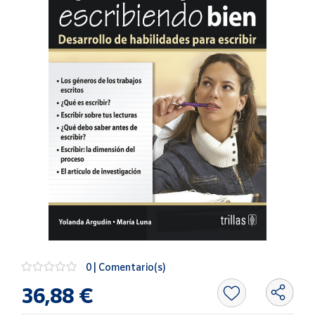
Artesanía
Oficina y
Papelería
Para Canarias,
Ceuta y Melilla
Más
populares
Bono
Cultural
Nuestros
vendedores
Las
novedades
0 | Comentario(s)
de Correos
Market
36,88 €