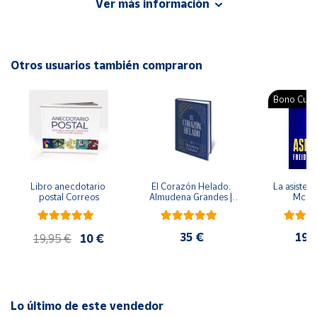
Ver más información
ideado para que los profesores y alumnos lo manejen de
acuerdo con sus necesidades.
Cuenta
Autor: Yolanda Argudín, María Luna
Otros usuarios también compraron
Área
Editorial: Trillas
cliente
ISBN: 9789682440748
Bono Cultu
Idioma: Español
Ubicación
Península
y
Libro anecdotario 
El Corazón Helado. 
La asistent
Baleares
postal Correos
Almudena Grandes | 
McFa
Edición especial de 
Canarias,
lujo | Libro con sello y 
matasellos
Ceuta y
35 €
19,
19,95 €
10 €
Melilla
Lo último de este vendedor