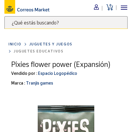
0
Menú
¿Qué estás buscando?
Nuestro
catálogo
Escribe
palabras
INICIO
JUGUETES Y JUEGOS
clave
Alimentación
JUGUETES EDUCATIVOS
para
Bebidas
buscar
Pixies flower power (Expansión)
Ocio y cultura
productos
Vendido por :
Espacio Logopédico
en
Juguetes y
juegos
Correos
Marca :
Tranjis games
Market
Libros y
.
revistas
Merchandising
y regalos
Tienda de
Correos