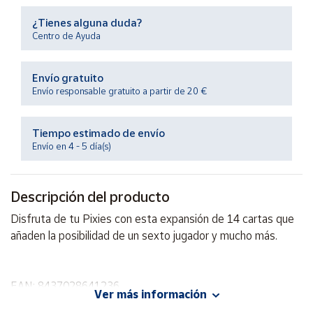
Productos
Solidarios
¿Tienes alguna duda?
Centro de Ayuda
Ayuda
Envío gratuito
Envío responsable gratuito a partir de 20 €
Centro
de ayuda
Tiempo estimado de envío
Contacto
Envío en 4 - 5 día(s)
Vendedores
Descripción del producto
Disfruta de tu Pixies con esta expansión de 14 cartas que
Mapa de
vendedores
añaden la posibilidad de un sexto jugador y mucho más.
Hazte
vendedor
EAN: 8437028641236
Área
Ver más información
Advertencias:
vendedor