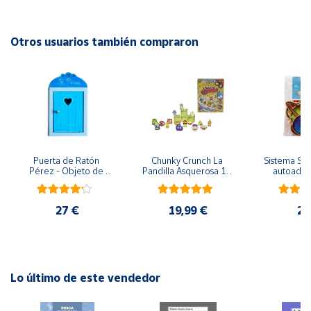
No recomendable para niños menores de 3 años. Contiene
piezas pequeñas. Peligro de asfixia
Cuenta
Otros usuarios también compraron
Área
cliente
Ubicación
Puerta de Ratón 
Chunky Crunch La 
Sistema Sola
Península
Pérez - Objeto de 
Pandilla Asquerosa 16 
autoadhes
y
madera
piezas
mad
Baleares
27 €
19,99 €
24
Canarias,
Ceuta y
Melilla
Lo último de este vendedor