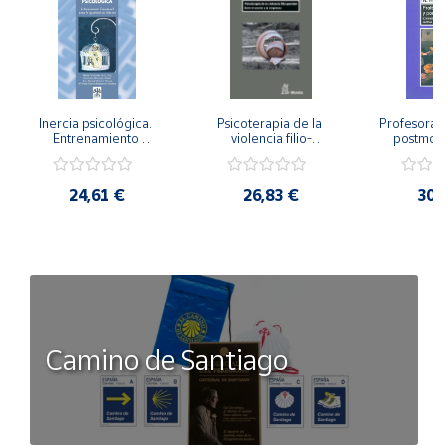
Inercia psicológica. 
Psicoterapia de la 
Profesorado,
Entrenamiento 
violencia filio-
postmode
Emocional para la 
parental. Entre el 
Cambian los
Igualdad de Género.
secreto y la 
cambi
vergüenza.
profes
24,61 €
26,83 €
30,
Camino de Santiago