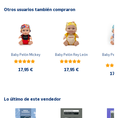
EAN: 8425402885857
Advertencias:
Otros usuarios también compraron
Cuenta
No recomendable para niños menores de 3 años. Contiene
piezas pequeñas. Peligro de asfixia
Área
cliente
Ubicación
Baby Pelón Mickey
Baby Pelón Rey León
Baby Peló
El
Península
y
17,95 €
17,95 €
Baleares
17,
Canarias,
Ceuta y
Melilla
Lo último de este vendedor