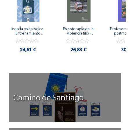
Inercia psicológica. 
Psicoterapia de la 
Profesorado,
Entrenamiento 
violencia filio-
postmode
Emocional para la 
parental. Entre el 
Cambian los
Igualdad de Género.
secreto y la 
cambi
vergüenza.
profes
24,61 €
26,83 €
30,
Camino de Santiago