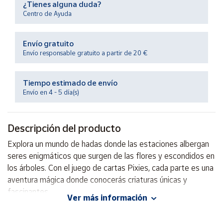
¿Tienes alguna duda?
Productos
Solidarios
Centro de Ayuda
Envío gratuito
Ayuda
Envío responsable gratuito a partir de 20 €
Centro
de ayuda
Tiempo estimado de envío
Envío en 4 - 5 día(s)
Contacto
Descripción del producto
Vendedores
Explora un mundo de hadas donde las estaciones albergan
seres enigmáticos que surgen de las flores y escondidos en
Mapa de
vendedores
los árboles. Con el juego de cartas Pixies, cada parte es una
aventura mágica donde conocerás criaturas únicas y
Hazte
vendedor
fascinantes.
Ver más información
Área
vendedor