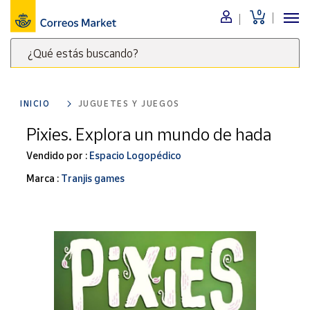
0
Menú
¿Qué estás buscando?
Nuestro
catálogo
Escribe
palabras
INICIO
JUGUETES Y JUEGOS
clave
Alimentación
para
Pixies. Explora un mundo de hada
Bebidas
buscar
Ocio y cultura
Vendido por :
Espacio Logopédico
productos
en
Juguetes y
Marca :
Tranjis games
juegos
Correos
Market
Libros y
.
revistas
Merchandising
y regalos
Tienda de
Correos