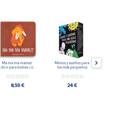
Ma ma ma mamut. 
Mimos y sueños para 
El parque. 
Libro para bebés con 
los más pequeños
Pictogra
rimas
8,50 €
24 €
13,9