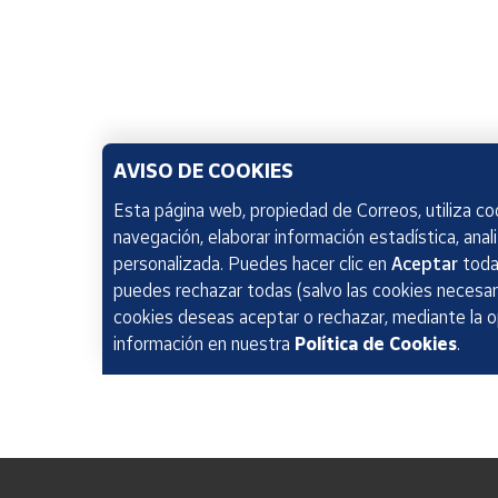
AVISO DE COOKIES
Esta página web, propiedad de Correos, utiliza coo
navegación, elaborar información estadística, anal
personalizada. Puedes hacer clic en
Aceptar
todas
puedes rechazar todas (salvo las cookies necesari
cookies deseas aceptar o rechazar, mediante la 
información en nuestra
Política de Cookies
.