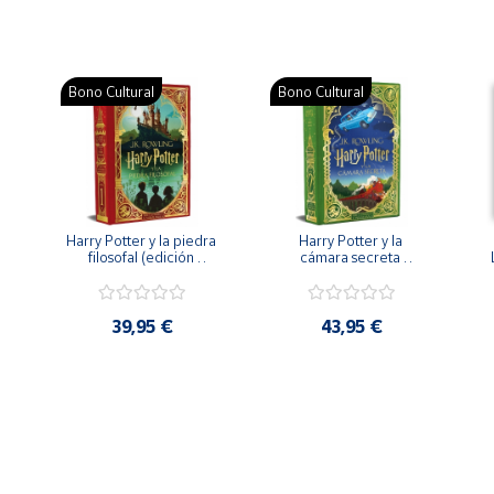
Bono Cultural
Bono Cultural
Harry Potter y la piedra 
Harry Potter y la 
filosofal (edición 
cámara secreta 
MinaLima) - J.K. 
(edición MinaLima) - 
Rowling
J.K. Rowling
39,95 €
43,95 €