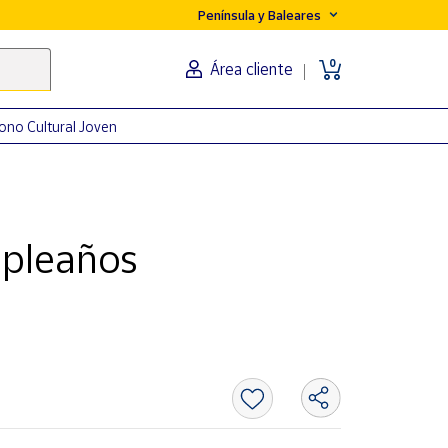
Península y Baleares
0
Área cliente
ono Cultural Joven
mpleaños