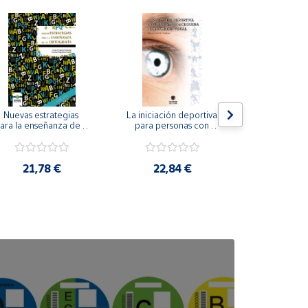
Nuevas estrategias 
La iniciación deportiva 
El método Cl
ara la enseñanza de la 
para personas con 
ortografía.
ceguera y deficiencia 
visual.
18,4
21,78 €
22,84 €