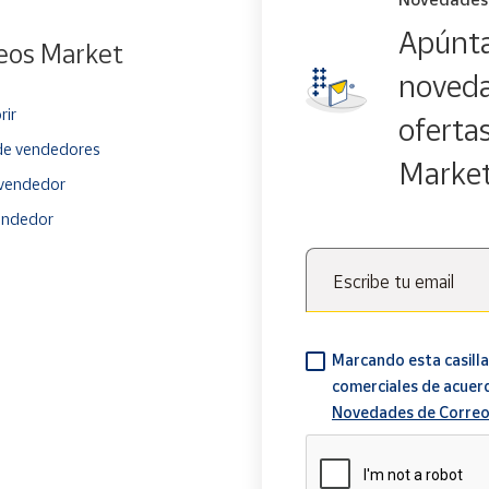
Apúnta
eos Market
noveda
rir
oferta
e vendedores
Marke
vendedor
endedor
Escribe tu email
Marcando esta casilla
comerciales de acuer
Novedades de Correo