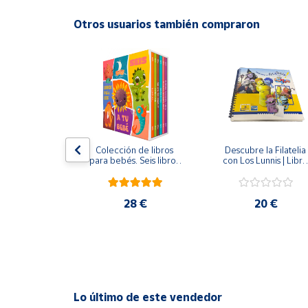
Productos
Solidarios
Otros usuarios también compraron
Ayuda
Centro
de ayuda
Contacto
as emociones
Colección de libros 
Descubre la Filatelia 
para bebés. Seis libros 
con Los Lunnis | Libro 
de cartón en caja
filatélico
Vendedores
,54 €
28 €
20 €
Mapa de
vendedores
Hazte
vendedor
Área
Lo último de este vendedor
vendedor