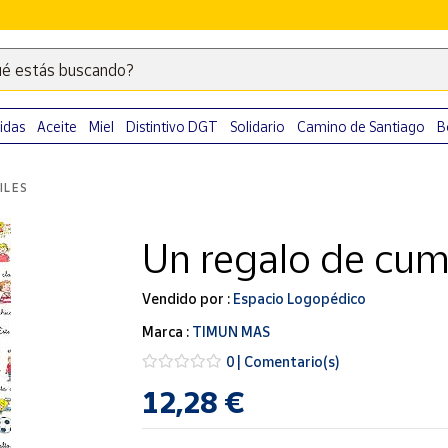
é estás buscando?
Escribe
palabras
clave
idas
Aceite
Miel
Distintivo DGT
Solidario
Camino de Santiago
B
para
buscar
ILES
productos
en
Un regalo de cu
Correos
Market
.
Vendido por :
Espacio Logopédico
Marca :
TIMUN MAS
0 | Comentario(s)
12,28 €