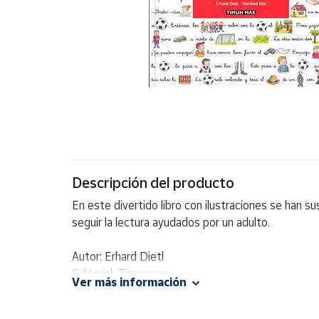
Artesanía
Oficina y
Papelería
Para Canarias,
Ceuta y Melilla
Más
populares
Bono
Descripción del producto
Cultural
En este divertido libro con ilustraciones se han s
Nuestros
seguir la lectura ayudados por un adulto.
vendedores
Las
Autor: Erhard Dietl
novedades
Editorial: Timunmas
de Correos
Ver más información
Market
ISBN: 9788448018047
Idioma: Español