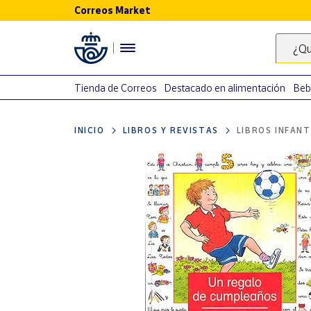
Correos Market
Menú
¿Qu
Nuestro
catálogo
Tienda de Correos
Destacado en alimentación
Beb
Alimentación
INICIO
LIBROS Y REVISTAS
LIBROS INFANT
Bebidas
Ocio y cultura
Juguetes y
juegos
Libros y
revistas
Merchandising
y regalos
Tienda de
Correos