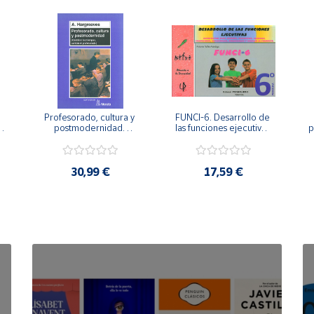
Profesorado, cultura y 
FUNCI-6. Desarrollo de 
 
postmodernidad. 
las funciones ejecutivas. 
p
Cambian los tiempos, 
6º de Primaria.
cambia el profesorado.
30,99 €
17,59 €