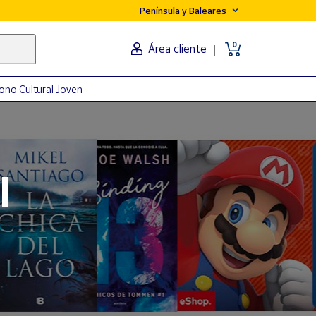
Península y Baleares
0
Área cliente
ono Cultural Joven
orma
l