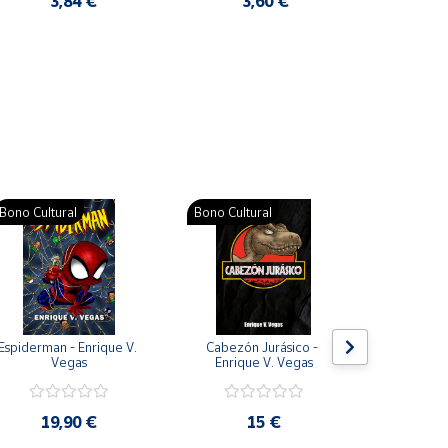
3,84 €
3,60 €
2
Pat
Bono Cultural
Bono Cultural
Bono Cult
Espiderman - Enrique V. 
Cabezón Jurásico - 
Jarripot
Vegas
Enrique V. Vegas
cabezón 
V
19,90 €
15 €
19