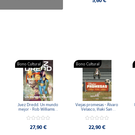
7,50 €
5,60 €
Bono Cultural
Bono Cultural
 
Juez Dredd. Un mundo 
Viejas promesas - Álvaro 
mejor - Rob Williams y 
Velasco, Iñaki San 
Arthur Wyatt
Román y Pedro 
Rodríguez
27,90 €
22,90 €