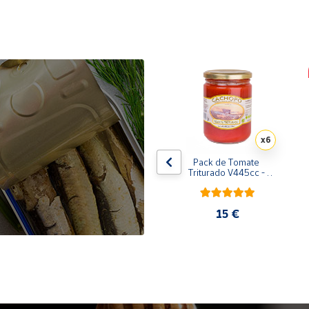
x10
x6
de 
Pack de 10 latas de 
Pack de Tomate 
 
Sardinillas en aceite de 
Triturado V445cc - 
oliva 125 ml
6x400g
31,35 €
15 €