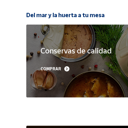
Productos
Solidarios
Del mar y la huerta a tu mesa
Ayuda
Oferta
Centro
de ayuda
Conservas de calidad
Contacto
Filetes de Melva 
Sardinillas en Aceite 
COMPRAR
Canutera de Barbate 
Oliva 40-45 piezas A
Vendedores
525 g
Churrusquiña
35,90 €
7,50 €
6,80 €
Mapa de
vendedores
Hazte
vendedor
Área
vendedor