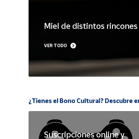
Cuenta
Miel de distintos rincone
Área
cliente
VER TODO
Ubicación
Península
y
Baleares
Canarias,
¿Tienes el Bono Cultural? Descubre e
Ceuta y
Melilla
Suscripciones online y