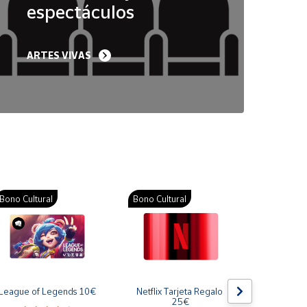
espectáculos
ARTES VIVAS
Bono Cultural
Bono Cultural
Bono Cult
League of Legends 10€
Netflix Tarjeta Regalo 
Gift Card
25€