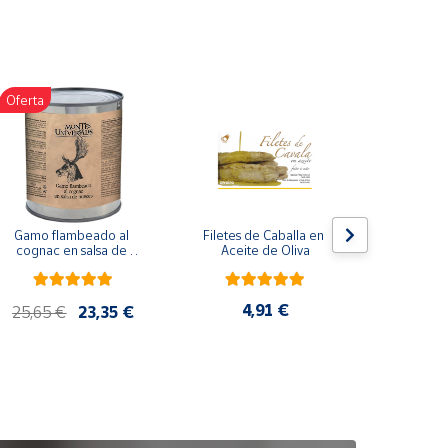
Oferta
Gamo flambeado al 
Filetes de Caballa en 
Pack 
cognac en salsa de 
Aceite de Oliva
compuesto
nueces (865 g)
de co
ela
artes
4,91 €
25,65 €
23,35 €