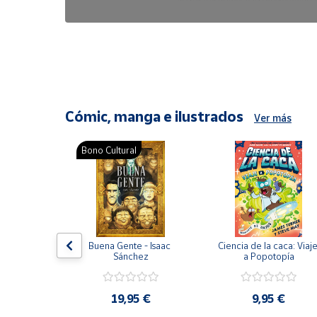
6,47 €
8,25 €
Cómic, manga e ilustrados
Ver más
Bono Cultural
ón del 
Buena Gente - Isaac 
Ciencia de la caca: Viaje
encia en 
Sánchez
a Popotopía
ic
9 €
19,95 €
9,95 €