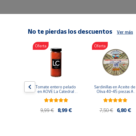
Artesanía
Oficina y
Papelería
Para Canarias,
No te pierdas los descuentos
Ver más
Ceuta y Melilla
Oferta
Oferta
Más
populares
Bono
Cultural
lancos 10-
Tomate entero pelado 
Sardinillas en Aceite de 
o gourmet 
Nuestros
en AOVE La Catedral 
Oliva 40-45 piezas A 
g
ER-630
Churrusquiña
vendedores
Las
9,99 €
9,99 €
8,99 €
7,50 €
6,80 €
novedades
de Correos
Market