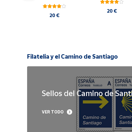
20 €
 €
20 €
Filatelia y el Camino de Santiago
Sellos del Camino de Sant
Sello Iglesia 
Sello Año Jubilar 
VER TODO
prerrománica de 
Lebaniego 2023 I Pa
Priesca. Asturias | Serie 
de 5
Patrimonio Histórico | 
Hoja Bloque