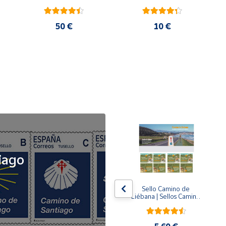
50 €
10 €
NOVEDAD
iago
x5
x5
Tusello Camino de 
Sello Camino de 
ck 
Santiago 2026 | La 
Liébana | Sellos Camino 
Flecha Amarilla | Tarifa 
de Santiago del Norte
A | Pack de 5