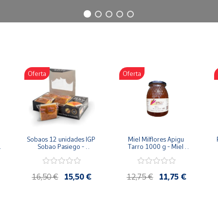
Oferta
Oferta
Sobaos 12 unidades IGP 
Miel Milflores Apigu 
Sobao Pasiego - 
Tarro 1000 g - Miel 
Paquete 1 Kg
Artesana de la Alcarria
16,50 €
15,50 €
12,75 €
11,75 €