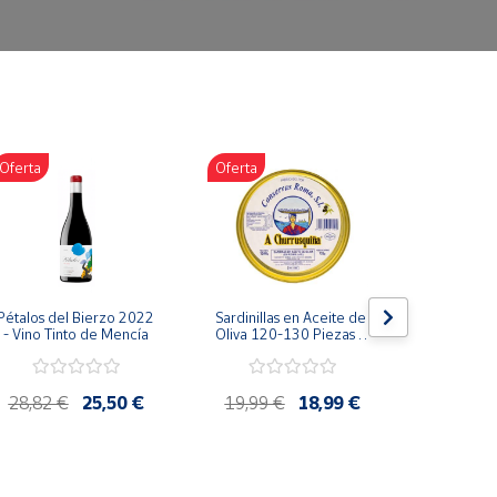
Oferta
Oferta
Oferta
Pétalos del Bierzo 2022 
Sardinillas en Aceite de 
Bonito d
- Vino Tinto de Mencía
Oliva 120-130 Piezas A 
escabeche
Churrusquiña - 
Conservas Gallegas 
Premium
28,82 €
25,50 €
19,99 €
18,99 €
4,85 