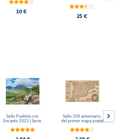
10 €
25 €
Sello Pueblos con 
Sello 300 aniversario 
Sello Mil
Encanto 2023 | Serie 
del primer mapa postal
funda
VIII I Bagergue, Briones, 
Monaste
Pedraza y Ponte 
Salvador d
Maceira | Hoja bloque
(Asturi