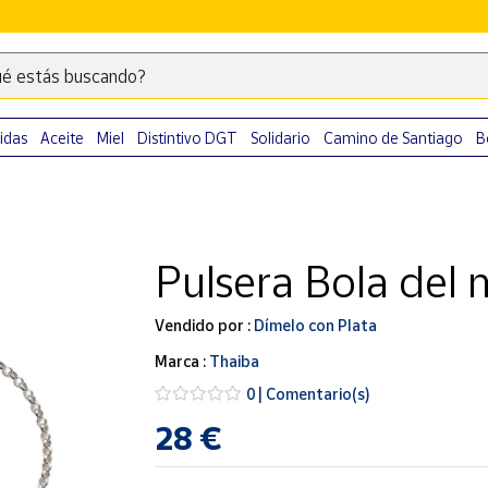
é estás buscando?
Escribe
palabras
clave
idas
Aceite
Miel
Distintivo DGT
Solidario
Camino de Santiago
B
para
buscar
productos
en
Pulsera Bola del
Correos
Market
.
Vendido por :
Dímelo con Plata
Marca :
Thaiba
0 | Comentario(s)
28 €