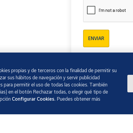
Verificación reCAPTCH
ENVIAR
kies propias y de terceros con la finalidad de permitir su
izar sus hábitos de navegación y servir publicidad
 para permitir el uso de todas las cookies. También
as) en el botón Rechazar todas, o elegir qué tipo de
opción
Configurar Cookies.
Puedes obtener más