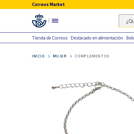
Correos Market
Menú
¿Qu
Nuestro
catálogo
Tienda de Correos
Destacado en alimentación
Beb
Alimentación
INICIO
MUJER
COMPLEMENTOS
Bebidas
Ocio y cultura
Juguetes y
juegos
Libros y
revistas
Merchandising
y regalos
Tienda de
Correos