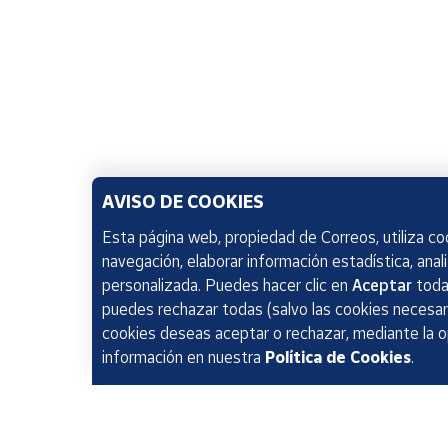
AVISO DE COOKIES
Esta página web, propiedad de Correos, utiliza coo
navegación, elaborar información estadística, anal
personalizada. Puedes hacer clic en
Aceptar
todas
puedes rechazar todas (salvo las cookies necesari
cookies deseas aceptar o rechazar, mediante la 
información en nuestra
Política de Cookies
.