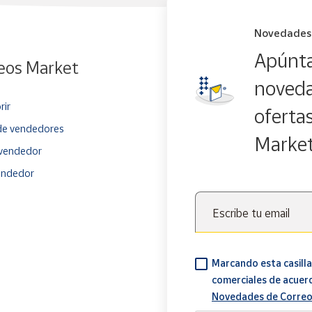
Novedades
Apúnta
eos Market
noveda
rir
oferta
e vendedores
Marke
vendedor
endedor
Escribe tu email
Marcando esta casilla
comerciales de acuer
Novedades de Correo