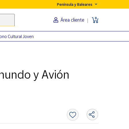
Península y Baleares
0
Área cliente
ono Cultural Joven
 mundo y Avión