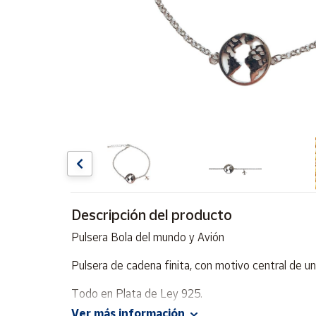
Artesanía
Oficina y
Papelería
Para Canarias,
Ceuta y Melilla
Más
populares
Bono
Cultural
Descripción del producto
Nuestros
vendedores
Pulsera Bola del mundo y Avión
Las
novedades
Pulsera de cadena finita, con motivo central de un
de Correos
Market
Todo en Plata de Ley 925.
Ver más información