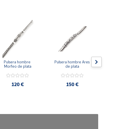
Pulsera hombre 
Pulsera hombre Ares 
Pulsera hom
Morfeo de plata
de plata
de pl
120 €
150 €
92