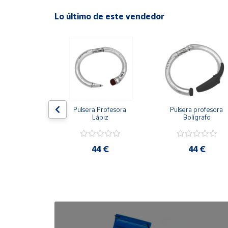
Lo último de este vendedor
Cuenta
Área
cliente
Ubicación
ombre Mann 
Pulsera Profesora 
Pulsera profesora 
 piel negra
Lápiz
Bolígrafo
Península
y
Baleares
0 €
44 €
44 €
Canarias,
Ceuta y
Melilla