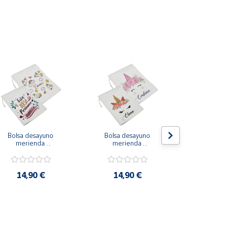
Bolsa desayuno 
Bolsa desayuno 
Bolsa de
merienda 
merienda 
merie
personalizada 
personalizada 
personalizad
unicornios ó frases
unicornios
14,90 €
14,90 €
14,9