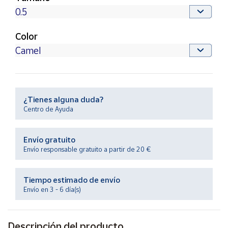
Productos
Solidarios
Color
Ayuda
Centro
de ayuda
¿Tienes alguna duda?
Contacto
Centro de Ayuda
Vendedores
Envío gratuito
Envío responsable gratuito a partir de 20 €
Mapa de
vendedores
Tiempo estimado de envío
Hazte
Envío en 3 - 6 día(s)
vendedor
Área
vendedor
Descripción del producto