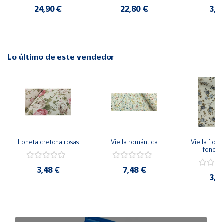
24,90 €
22,80 €
3,5
Lo último de este vendedor
Loneta cretona rosas
Viella romántica
Viella flore
fondo
3,48 €
7,48 €
3,9