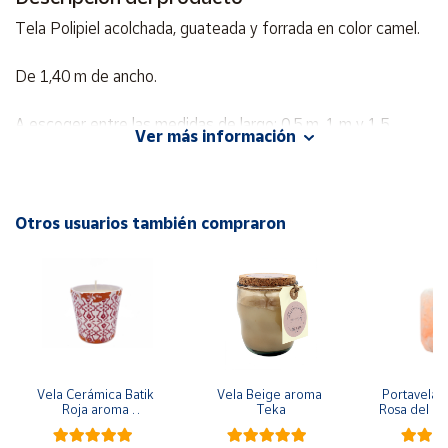
Tela Polipiel acolchada, guateada y forrada en color camel.
Cuenta
De 1,40 m de ancho.
Área
cliente
A escoger entre las medidas de largo: 0,5 m, 1 m y 1,5
Ver más información
metros.
Ubicación
Otros usuarios también compraron
Península
y
Baleares
Canarias,
Ceuta y
Melilla
Vela Cerámica Batik 
Vela Beige aroma 
Portavela Ci
Roja aroma 
Teka
Rosa del Hi
Bergamota
ap