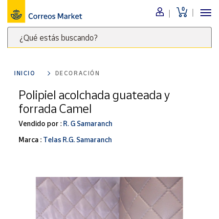
0
Menú
¿Qué estás buscando?
Nuestro
catálogo
Escribe
palabras
INICIO
DECORACIÓN
clave
Alimentación
para
Polipiel acolchada guateada y
Bebidas
buscar
forrada Camel
Ocio y cultura
productos
en
Vendido por :
R. G Samaranch
Juguetes y
juegos
Correos
Marca :
Telas R.G. Samaranch
Market
Libros y
.
revistas
Merchandising
y regalos
Tienda de
Correos