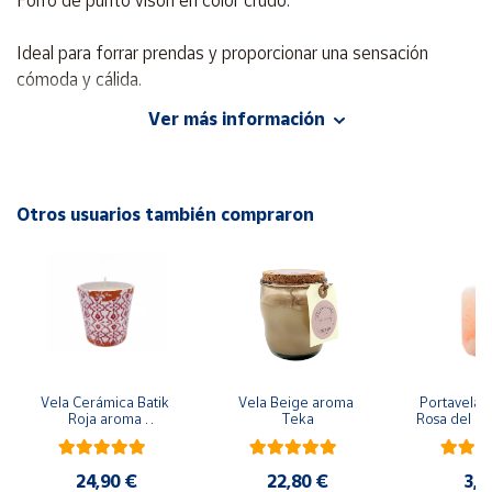
Forro de punto visón en color crudo.
Cuenta
Ideal para forrar prendas y proporcionar una sensación
cómoda y cálida.
Área
Ver más información
1,50 m de ancho.
cliente
A escoger entre las medidas de largo: 0,5 m, 1 m y 1,5
Ubicación
metros.
Otros usuarios también compraron
Península
y
Baleares
Canarias,
Ceuta y
Melilla
Vela Cerámica Batik 
Vela Beige aroma 
Portavela Ci
Roja aroma 
Teka
Rosa del Hi
Bergamota
ap
24,90 €
22,80 €
3,5