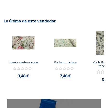
Lo último de este vendedor
Loneta cretona rosas
Viella romántica
Viella flore
fondo
3,48 €
7,48 €
3,9