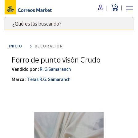
0
Menú
¿Qué estás buscando?
Nuestro
catálogo
Escribe
palabras
INICIO
DECORACIÓN
clave
Alimentación
para
Forro de punto visón Crudo
Bebidas
buscar
Ocio y cultura
Vendido por :
R. G Samaranch
productos
en
Juguetes y
Marca :
Telas R.G. Samaranch
juegos
Correos
Market
Libros y
.
revistas
Merchandising
y regalos
Tienda de
Correos