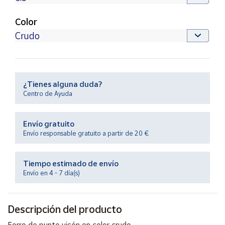
Productos
Solidarios
Color
Ayuda
Centro
de ayuda
¿Tienes alguna duda?
Centro de Ayuda
Contacto
Envío gratuito
Vendedores
Envío responsable gratuito a partir de 20 €
Mapa de
Tiempo estimado de envío
vendedores
Envío en 4 - 7 día(s)
Hazte
vendedor
Descripción del producto
Área
vendedor