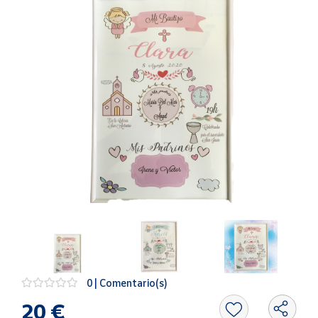
Artesanía
Oficina y
Papelería
Para Canarias,
Ceuta y Melilla
Más
populares
Bono
Cultural
Nuestros
vendedores
Las
novedades
de Correos
0 | Comentario(s)
Market
20 €