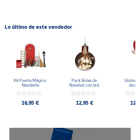
Lo último de este vendedor
Kit Puerta Mágica 
Pack Bolas de 
Globo de
Navideña
Navidad con led 
decora
personalizadas 8cm
person
16,95 €
12,95 €
12,