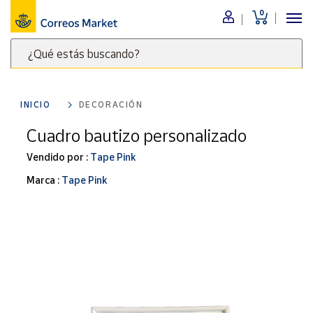
0
Menú
¿Qué estás buscando?
Nuestro
catálogo
Escribe
palabras
INICIO
DECORACIÓN
clave
Alimentación
para
Cuadro bautizo personalizado
Bebidas
buscar
Ocio y cultura
Vendido por :
Tape Pink
productos
en
Juguetes y
Marca :
Tape Pink
juegos
Correos
Market
Libros y
.
revistas
Merchandising
y regalos
Tienda de
Correos