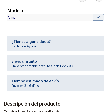
Productos
Solidarios
Modelo
Ayuda
Centro
de ayuda
¿Tienes alguna duda?
Centro de Ayuda
Contacto
Envío gratuito
Vendedores
Envío responsable gratuito a partir de 20 €
Mapa de
Tiempo estimado de envío
vendedores
Envío en 3 - 6 día(s)
Hazte
vendedor
Descripción del producto
Área
vendedor
Cuadro bautizo personalizado