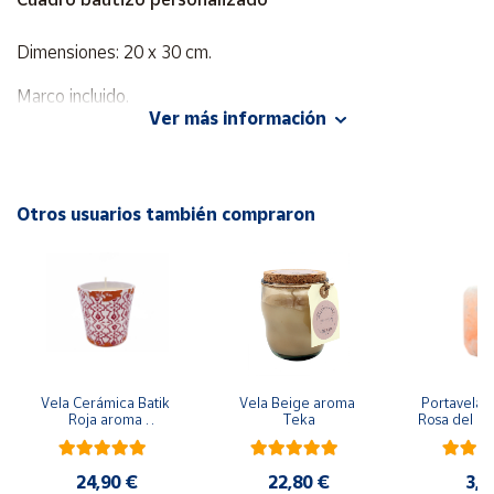
Cuenta
Dimensiones: 20 x 30 cm.
Marco incluido.
Área
Ver más información
cliente
Indíquenos junto a su pedido los siguientes datos a
personalizar en el campo "observaciones".
Ubicación
Nombre del niño/a.
Otros usuarios también compraron
Fecha del bautizo.
Península
Nombres de los padres.
y
Nombres de los padrinos.
Baleares
Iglesia.
Canarias,
Hora del bautizo.
Ceuta y
Sacerdotee.
Melilla
Vela Cerámica Batik 
Vela Beige aroma 
Portavela Ci
*No es obligatorio cumplimentar todos los campos.
Roja aroma 
Teka
Rosa del Hi
Bergamota
ap
24,90 €
22,80 €
3,5