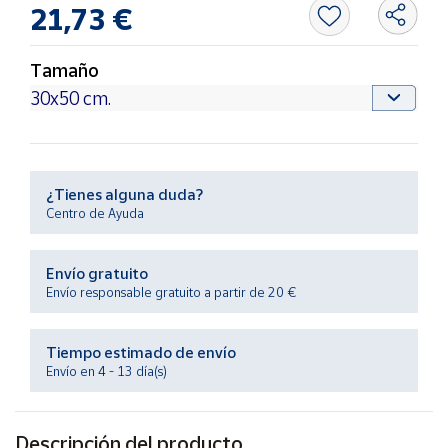
Productos
21,73 €
Solidarios
Tamaño
Ayuda
Centro
de ayuda
¿Tienes alguna duda?
Contacto
Centro de Ayuda
Vendedores
Envío gratuito
Envío responsable gratuito a partir de 20 €
Mapa de
vendedores
Tiempo estimado de envío
Hazte
Envío en 4 - 13 día(s)
vendedor
Área
vendedor
Descripción del producto