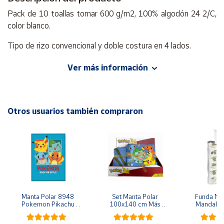
Pack de 10 toallas tomar 600 g/m2, 100% algodón 24 2/C,
Cuenta
color blanco.
Tipo de rizo convencional y doble costura en 4 lados.
Área
cliente
Lavable a máquina.
Ver más información
Tamaños disponibles:
Ubicación
Bidet: 30 X 50 cm.
Otros usuarios también compraron
Península
Lavabo: 50 X 100 cm.
y
Baleares
Ducha: 70 X 140 cm.
Canarias,
Ceuta y
Sábana: 100 X 150 cm.
Melilla
Manta Polar 8948 
Set Manta Polar 
Funda Nór
Pokemon Pikachu 
100x140 cm Más 
Mandalori
140x100 cm 100% 
Cojín 35x35 cm 
Yoda Grogu
poliéster
Pokemons Team
o 105cm