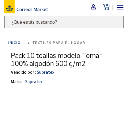
0
Menú
¿Qué estás buscando?
Nuestro
catálogo
Escribe
palabras
INICIO
TEXTILES PARA EL HOGAR
clave
Alimentación
para
Pack 10 toallas modelo Tomar
Bebidas
buscar
100% algodón 600 g/m2
Ocio y cultura
productos
en
Vendido por :
Supratex
Juguetes y
juegos
Correos
Marca :
Supratex
Market
Libros y
.
revistas
Merchandising
y regalos
Tienda de
Correos