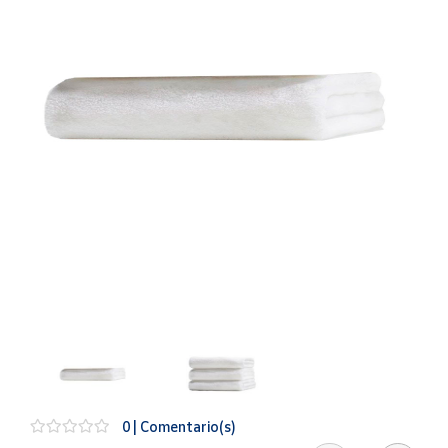
Artesanía
Oficina y
Papelería
Para Canarias,
Ceuta y Melilla
Más
populares
Bono
Cultural
Nuestros
vendedores
Las
novedades
de Correos
Market
0 | Comentario(s)