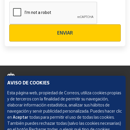
Verificación reCAPTCHA
ENVIAR
AVISO DE COOKIES
Política de cookies
Esta página web, propiedad de Correos, utiliza cookies propias
y de terceros con la finalidad de permitir su navegación,
Aviso legal
elaborar información estadística, analizar sus hábitos de
navegación y servir publicidad personalizada. Puedes hacer clic
Condiciones del servicio
en
Aceptar
todas para permitir el uso de todas las cookies.
También puedes rechazar todas (salvo las cookies necesarias)
Política de Privacidad Web
en el botón Rechazar todas, o elegir qué tipo de cookies