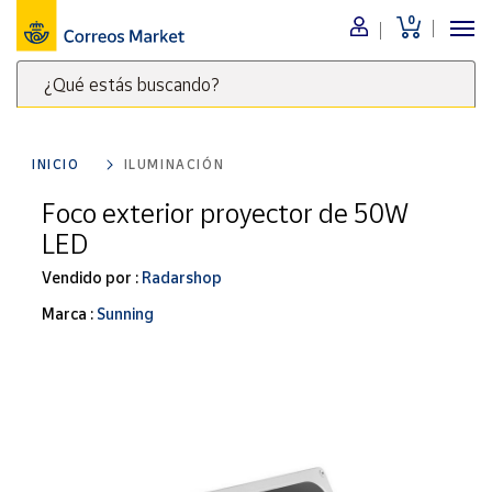
0
Menú
¿Qué estás buscando?
Nuestro
catálogo
Escribe
palabras
INICIO
ILUMINACIÓN
clave
Alimentación
para
Foco exterior proyector de 50W
Bebidas
buscar
LED
Ocio y cultura
productos
en
Vendido por :
Radarshop
Juguetes y
juegos
Correos
Marca :
Sunning
Market
Libros y
.
revistas
Merchandising
y regalos
Tienda de
Correos