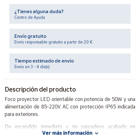
Productos
Solidarios
¿Tienes alguna duda?
Centro de Ayuda
Ayuda
Envío gratuito
Envío responsable gratuito a partir de 20 €
Centro
de ayuda
Tiempo estimado de envío
Contacto
Envío en 3 - 4 día(s)
Vendedores
Descripción del producto
Mapa de
Foco proyector LED orientable con potencia de 50W y una
vendedores
alimentación de 85-220V AC con protección IP65 indicada
Hazte
para exteriores.
vendedor
De encendido inmediato y sin parpadeos acabado en
Área
Ver más información
aluminio de inyección y acero inoxidable con protección anti
vendedor