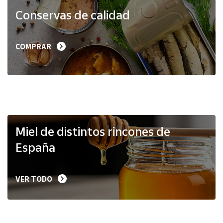
Productos
Conservas de calidad
Solidarios
Ayuda
COMPRAR
Centro
de ayuda
Contacto
Vendedores
Miel de distintos rincones de
España
Mapa de
vendedores
VER TODO
Hazte
vendedor
Área
vendedor