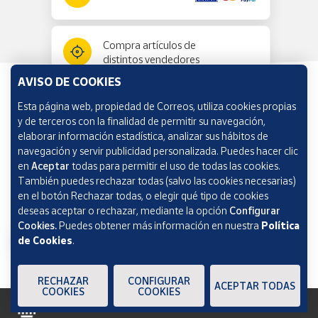
Compra artículos de
distintos vendedores
AVISO DE COOKIES
Esta página web, propiedad de Correos, utiliza cookies propias
Información y ayuda
y de terceros con la finalidad de permitir su navegación,
elaborar información estadística, analizar sus hábitos de
navegación y servir publicidad personalizada. Puedes hacer clic
Correos Market
en
Aceptar
todas para permitir el uso de todas las cookies.
También puedes rechazar todas (salvo las cookies necesarias)
en el botón Rechazar todas, o elegir qué tipo de cookies
deseas aceptar o rechazar, mediante la opción
Configurar
Cookies.
Puedes obtener más información en nuestra
Política
de Cookies
.
RECHAZAR
CONFIGURAR
ACEPTAR TODAS
COOKIES
COOKIES