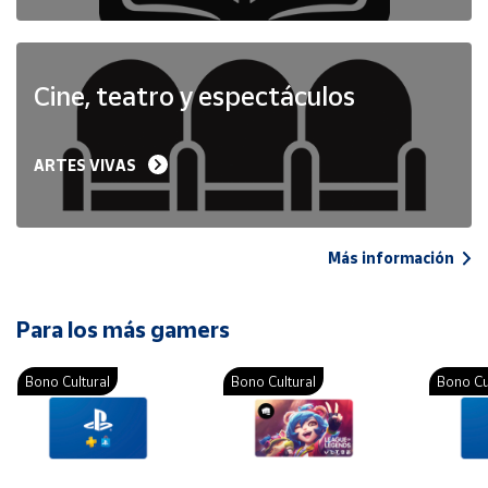
Cine, teatro y espectáculos
ARTES VIVAS
Más información
Para los más gamers
Bono Cultural
Bono Cultural
Bono Cu