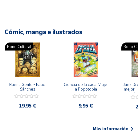
Cómic, manga e ilustrados
Bono Cultural
Bono Cu
Buena Gente - Isaac 
Ciencia de la caca: Viaje 
Juez Dr
Sánchez
a Popotopía
mejor - 
Ar
19,95 €
9,95 €
2
Más información