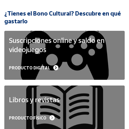
¿Tienes el Bono Cultural? Descubre en qué
Cuenta
gastarlo
Área
cliente
Suscripciones online y saldo en
videojuegos
Ubicación
PRODUCTO DIGITAL
Península
y
Baleares
Canarias,
Ceuta y
Libros y revistas
Melilla
PRODUCTO FÍSICO