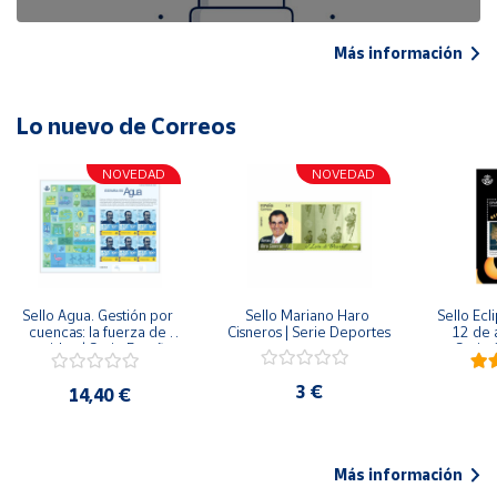
Más información
Lo nuevo de Correos
NOVEDAD
NOVEDAD
Sello Agua. Gestión por 
Sello Mariano Haro 
Sello Ecl
cuencas: la fuerza de 
Cisneros | Serie Deportes
12 de 
una idea.| Serie España 
Serie C
ES| Pliego Premium
3 €
14,40 €
Más información