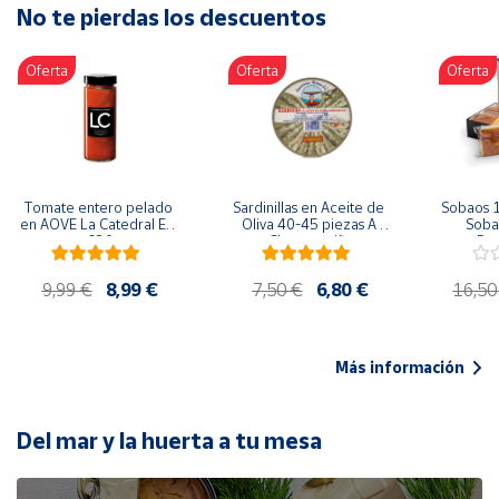
No te pierdas los descuentos
Artesanía
Oficina y
Oferta
Oferta
Oferta
Papelería
Para Canarias,
Ceuta y Melilla
Más
Tomate entero pelado 
Sardinillas en Aceite de 
Sobaos 1
populares
en AOVE La Catedral ER-
Oliva 40-45 piezas A 
Sobao
630
Churrusquiña
Paq
Bono
9,99 €
8,99 €
7,50 €
6,80 €
16,50
Cultural
Nuestros
vendedores
Más información
Las
novedades
de Correos
Del mar y la huerta a tu mesa
Market