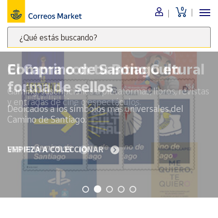
0
Menú
¿Qué estás buscando?
Nuestro
catálogo
Escribe
palabras
El Camino de Santiago en
clave
Alimentación
forma de sellos
para
Bebidas
buscar
Dedicados a los símbolos más universales del
Ocio y cultura
productos
Camino de Santiago.
en
Juguetes y
juegos
Correos
Market
EMPIEZA A COLECCIONAR
Libros y
.
revistas
Merchandising
y regalos
Tienda de
Correos