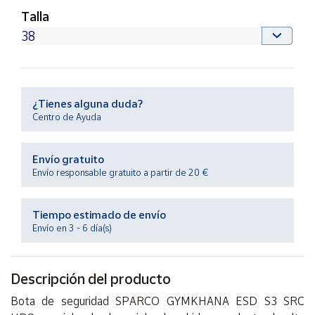
Productos
Talla
Solidarios
Ayuda
Centro
¿Tienes alguna duda?
de ayuda
Centro de Ayuda
Contacto
Envío gratuito
Envío responsable gratuito a partir de 20 €
Vendedores
Tiempo estimado de envío
Mapa de
Envío en 3 - 6 día(s)
vendedores
Hazte
vendedor
Descripción del producto
Área
Bota de seguridad SPARCO GYMKHANA ESD S3 SRC
vendedor