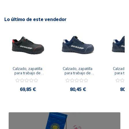
Lo último de este vendedor
Calzado, zapatilla 
Calzado, zapatilla 
Calzado, z
para trabajo de 
para trabajo de 
para tra
Seguridad DUNLOP 
Seguridad DUNLOP 
Seguridad
MATT BLACK, S3 SRL 
MATT GREY, S3 SRL 
MATT NAVY
ESD
ESD
E
69,85 €
80,45 €
80,