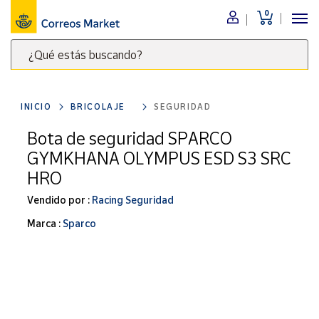
0
Menú
¿Qué estás buscando?
Nuestro
catálogo
Escribe
palabras
INICIO
BRICOLAJE
SEGURIDAD
clave
Alimentación
para
Bota de seguridad SPARCO
Bebidas
buscar
GYMKHANA OLYMPUS ESD S3 SRC
Ocio y cultura
productos
HRO
en
Juguetes y
juegos
Correos
Vendido por :
Racing Seguridad
Market
Libros y
Marca :
Sparco
.
revistas
Merchandising
y regalos
Tienda de
Correos