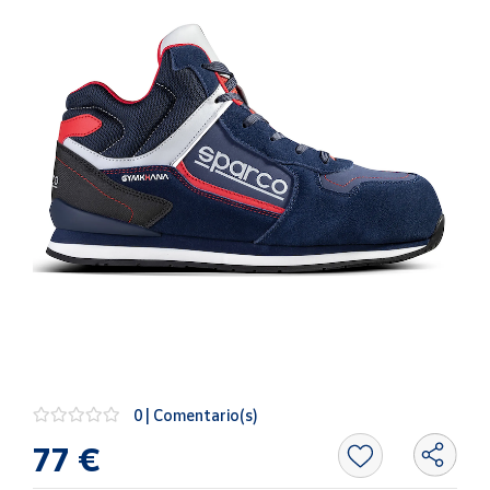
Artesanía
Oficina y
Papelería
Para Canarias,
Ceuta y Melilla
Más
populares
Bono
Cultural
Nuestros
vendedores
Las
novedades
0 | Comentario(s)
de Correos
Market
77 €