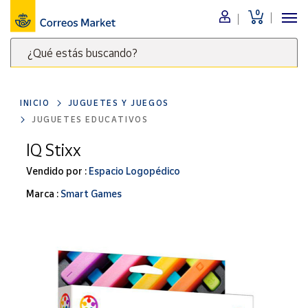
0
Menú
¿Qué estás buscando?
Nuestro
catálogo
Escribe
palabras
INICIO
JUGUETES Y JUEGOS
clave
Alimentación
JUGUETES EDUCATIVOS
para
Bebidas
buscar
IQ Stixx
Ocio y cultura
productos
Vendido por :
Espacio Logopédico
en
Juguetes y
juegos
Correos
Marca :
Smart Games
Market
Libros y
.
revistas
Merchandising
y regalos
Tienda de
Correos