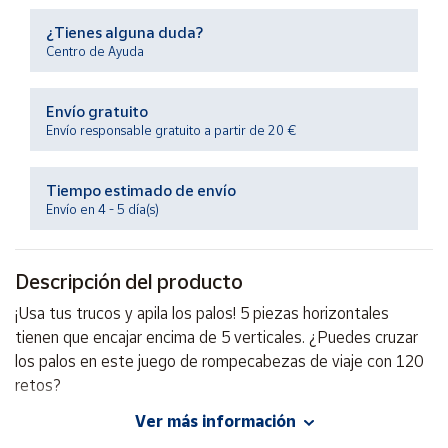
Productos
Solidarios
¿Tienes alguna duda?
Centro de Ayuda
Ayuda
Envío gratuito
Envío responsable gratuito a partir de 20 €
Centro
de ayuda
Tiempo estimado de envío
Contacto
Envío en 4 - 5 día(s)
Vendedores
Descripción del producto
¡Usa tus trucos y apila los palos! 5 piezas horizontales
Mapa de
vendedores
tienen que encajar encima de 5 verticales. ¿Puedes cruzar
los palos en este juego de rompecabezas de viaje con 120
Hazte
vendedor
retos?
Área
Ver más información
vendedor