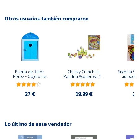
EAN: 5414301524410
Advertencias:
Cuenta
No recomendable para niños menores de 3 años. Contiene
Otros usuarios también compraron
piezas pequeñas. Peligro de asfixia
Área
cliente
Ubicación
Puerta de Ratón 
Chunky Crunch La 
Sistema Sola
Península
Pérez - Objeto de 
Pandilla Asquerosa 16 
autoadhes
y
madera
piezas
mad
Baleares
27 €
19,99 €
24
Canarias,
Ceuta y
Melilla
Lo último de este vendedor