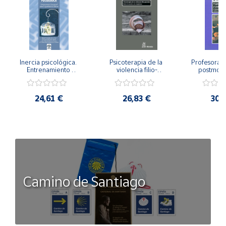
Inercia psicológica. 
Psicoterapia de la 
Profesorado,
Entrenamiento 
violencia filio-
postmode
Emocional para la 
parental. Entre el 
Cambian los
Igualdad de Género.
secreto y la 
cambi
vergüenza.
profes
24,61 €
26,83 €
30,
Camino de Santiago