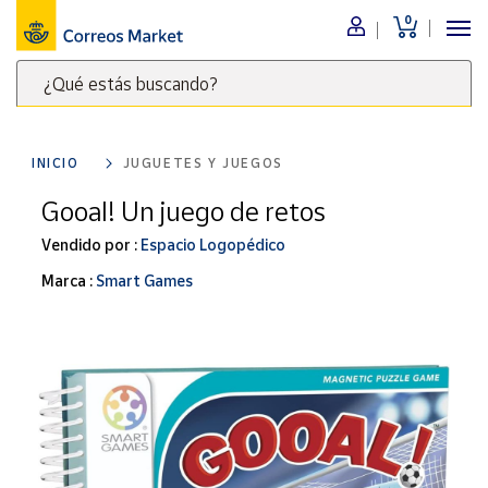
0
Menú
¿Qué estás buscando?
Nuestro
catálogo
Escribe
palabras
INICIO
JUGUETES Y JUEGOS
clave
Alimentación
para
Gooal! Un juego de retos
Bebidas
buscar
Ocio y cultura
Vendido por :
Espacio Logopédico
productos
en
Juguetes y
Marca :
Smart Games
juegos
Correos
Market
Libros y
.
revistas
Merchandising
y regalos
Tienda de
Correos