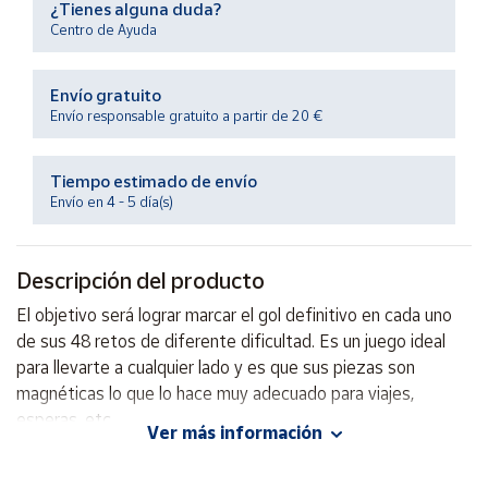
¿Tienes alguna duda?
Productos
Solidarios
Centro de Ayuda
Envío gratuito
Ayuda
Envío responsable gratuito a partir de 20 €
Centro
de ayuda
Tiempo estimado de envío
Envío en 4 - 5 día(s)
Contacto
Descripción del producto
Vendedores
El objetivo será lograr marcar el gol definitivo en cada uno
de sus 48 retos de diferente dificultad. Es un juego ideal
Mapa de
vendedores
para llevarte a cualquier lado y es que sus piezas son
magnéticas lo que lo hace muy adecuado para viajes,
Hazte
vendedor
esperas, etc.
Ver más información
Área
vendedor