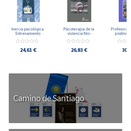
Inercia psicológica. 
Psicoterapia de la 
Profesorado,
Entrenamiento 
violencia filio-
postmode
Emocional para la 
parental. Entre el 
Cambian los
Igualdad de Género.
secreto y la 
cambi
vergüenza.
profes
24,61 €
26,83 €
30,
Camino de Santiago