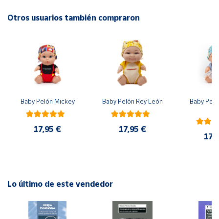
EAN: 5414301524465
Advertencias:
Otros usuarios también compraron
Cuenta
No recomendable para niños menores de 3 años. Contiene
piezas pequeñas. Peligro de asfixia
Área
cliente
Ubicación
Baby Pelón Mickey
Baby Pelón Rey León
Baby Peló
El
Península
y
17,95 €
17,95 €
Baleares
17,
Canarias,
Ceuta y
Melilla
Lo último de este vendedor