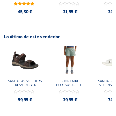
41
29x24.5x15 cm
Goku 29x
45,30 €
31,95 €
34,
Lo último de este vendedor
SANDALIAS SKECHERS 
SHORT NIKE 
SANDALIAS 
TRESMEN RYER 
SPORTSWEAR CHILL 
SLIP-INS U
MARRON CHOCOLATE 
TERRY VERDE II3980-
3.0 NEVER
205112-CHOC 
006 PANTALONES 
BLANCO
HOMBRE SANDALIAS 
CORTOS MUJER
119975
59,95 €
39,95 €
74,
COMODAS
SANDALIAS
MU