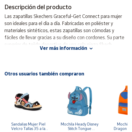
Descripción del producto
Cuenta
Las zapatillas Skechers Graceful-Get Connect para mujer
son ideales para el día a día. Fabricadas en poliéster y
Área
materiales sintéticos, estas zapatillas son cómodas y
cliente
fáciles de llevar gracias a su diseño con cordones. Su parte
superior de tejido deportivo de una sola pieza Skech
Ver más información
Knitted Mesh proporciona transpirabilidad y flexibilidad. El
Ubicación
forro interior de tejido suave y la plantilla con tecnología
Memory Foam brindan sujeción y amortiguación al pie. La
Península
entresuela ligera y flexible reduce el impacto, mientras que
Otros usuarios también compraron
y
la suela exterior flexible ofrece tracción al suelo. Con un
Baleares
tacón de 3,4 cm, estas zapatillas tienen un diseño elegante
Canarias,
en color negro y cuentan con un tirador en el talón para un
Ceuta y
Melilla
uso cómodo. El logo S en el lateral le da un toque de estilo
adicional. ¡Atrévete a lucir estas zapatillas de moda y
comodidad en tus actividades diarias! Vegan Machine
Washable Memory Foam Engineered Mesh Skech-Knit
Sandalias Mujer Piel 
Mochila Heady Disney 
Mochila  
Velcro Tallas 35 a la 
Stitch Tongue 
Dragon Bal