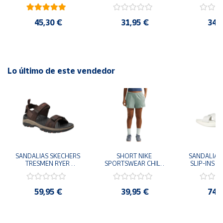
41
29x24.5x15 cm
Goku 29x
Lavable a máquina Talón de 4,5 cm Logotipos de Skechers
y Arch Fit
45,30 €
31,95 €
34,
Lo último de este vendedor
SANDALIAS SKECHERS 
SHORT NIKE 
SANDALIAS 
TRESMEN RYER 
SPORTSWEAR CHILL 
SLIP-INS U
MARRON CHOCOLATE 
TERRY VERDE II3980-
3.0 NEVER
205112-CHOC 
006 PANTALONES 
BLANCO
HOMBRE SANDALIAS 
CORTOS MUJER
119975
59,95 €
39,95 €
74,
COMODAS
SANDALIAS
MU