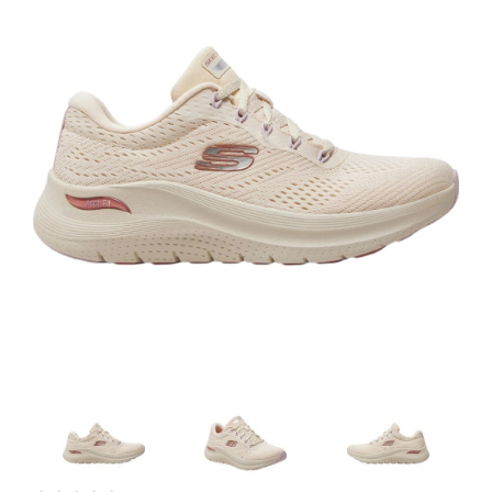
Artesanía
Oficina y
Papelería
Para Canarias,
Ceuta y Melilla
Más
populares
Bono
Cultural
Nuestros
vendedores
Las
novedades
de Correos
Market