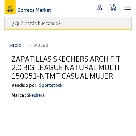
0
Menú
¿Qué estás buscando?
Nuestro
catálogo
Escribe
palabras
INICIO
MUJER
clave
Alimentación
para
ZAPATILLAS SKECHERS ARCH FIT
Bebidas
buscar
2.0 BIG LEAGUE NATURAL MULTI
Ocio y cultura
productos
150051-NTMT CASUAL MUJER
en
Juguetes y
juegos
Correos
Vendido por :
Sportstock
Market
Libros y
Marca :
Skechers
.
revistas
Merchandising
y regalos
Tienda de
Correos