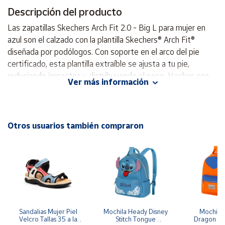
Descripción del producto
Cuenta
Las zapatillas Skechers Arch Fit 2.0 - Big L para mujer en
azul son el calzado con la plantilla Skechers® Arch Fit®
Área
diseñada por podólogos. Con soporte en el arco del pie
cliente
certificado, esta plantilla extraíble se ajusta a tu pie,
reduciendo impactos y distribuyendo el peso. Hechas con
Ver más información
materiales veganos, su parte superior es de malla técnica,
Ubicación
su suela es flexible y antideslizante, y se pueden lavar a
máquina. Con un tacón de 4,5 cm y detalles de los logotipos
Península
de Skechers® y Arch Fit®, estas zapatillas combinan
Otros usuarios también compraron
y
comodidad y estilo. Plantilla Skechers Arch Fit con soporte
Baleares
en el arco plantar certificado por podólogos Forma diseñada
Canarias,
por podólogos, desarrollada con 20 años de datos y 120
Ceuta y
Melilla
000 exploraciones de pie diferentes La plantilla extraíble se
amolda a tu pie para reducir el impacto y mejorar la
distribución del peso Fabricada con materiales 100 % de
origen vegano Detalles Parte superior de malla técnica y
Sandalias Mujer Piel 
Mochila Heady Disney 
Mochila  
Velcro Tallas 35 a la 
Stitch Tongue 
Dragon Bal
cordones en la parte delantera Suela flexible con tracción