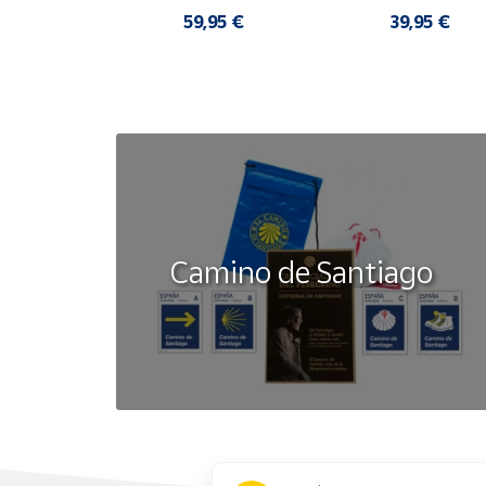
HOMBRE SANDALIAS 
CORTOS MUJER
COMODAS
,95 €
59,95 €
39,95 €
Camino de Santiago
x