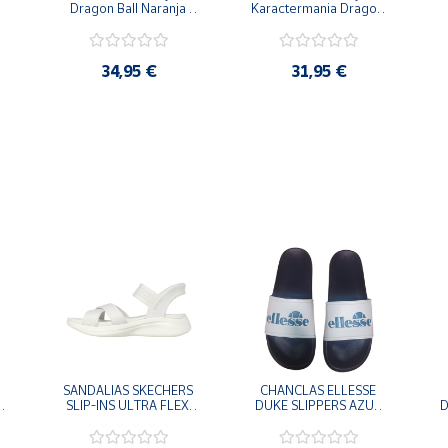
Dragon Ball Naranja 
Karactermania Dragon 
Goku 29x24.5x15cm
Ball Negra Simbolo
34,95 €
31,95 €
SANDALIAS SKECHERS 
CHANCLAS ELLESSE 
SLIP-INS ULTRA FLEX 
DUKE SLIPPERS AZUL 
D
-
3.0 NEVER BETTER 
MARINO 
BLANCO OFF 119975-
ADELAIDE022-E-