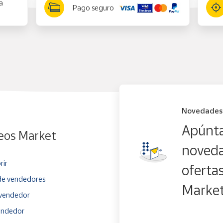
a
Pago seguro
Novedades
Apúnta
eos Market
noveda
rir
oferta
e vendedores
Marke
vendedor
endedor