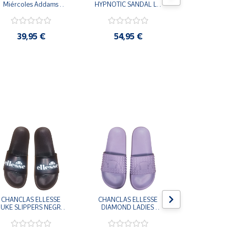
Miércoles Addams 
HYPNOTIC SANDAL LT 
MORRO LE
Wednesday
MARRON COFFEE MILK 
MUJER FLI
404844-03 CHANCLAS 
FFW0270
COMODAS MUJER
39,95 €
54,95 €
25,9
CHANCLAS ELLESSE 
CHANCLAS ELLESSE 
CHANCLAS 
UKE SLIPPERS NEGRO 
DIAMOND LADIES 
DIAMOND 
ADELAIDE022-E-
SLIPPERS LILA 
SLIPPERS
EVAPVC-001 FLIP 
ADELAIDE028-
ADELAI