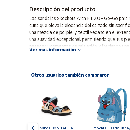
Productos
Solidarios
Descripción del producto
Las sandalias Skechers Arch Fit 2.0 - Go-Ge para
cuña que eleva la elegancia del calzado sin sacrifi
Ayuda
una mezcla de polipiel y textil vegano en el exteri
una suavidad excepcional, permitiendo que tus pie
Centro
paseos y momentos de relajación, ofreciendo una du
de ayuda
Ver más información
velcro. - Diseño de tacón de cuña que aporta eleg
Contacto
Interior de textil que maximiza la transpirabilidad 
para mujeres que buscan un calzado versátil y co
tiempos prolongados y valoran tanto el estilo com
Vendedores
Otros usuarios también compraron
Tacón de cuña Cierre de velcro para ajuste seguro 
Mapa de
vendedores
Hazte
vendedor
Área
vendedor
T NIKE 
Sandalias Mujer Piel 
Mochila Heady Disney