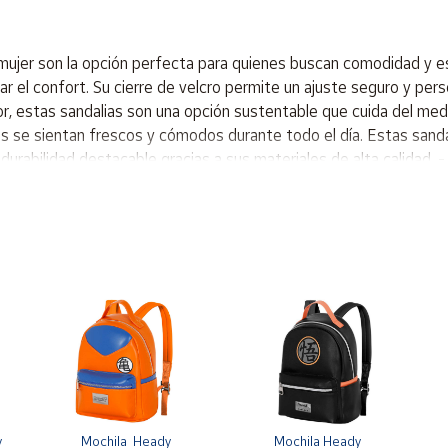
 mujer son la opción perfecta para quienes buscan comodidad y es
car el confort. Su cierre de velcro permite un ajuste seguro y perso
or, estas sandalias son una opción sustentable que cuida del medio
s se sientan frescos y cómodos durante todo el día. Estas sanda
rabilidad destacable gracias a sus materiales de alta calidad. - 
ancia sin sacrificar comodidad. - Fabricadas con materiales veg
y el confort. - Durabilidad garantizada, ideal para el uso diario en
nfortable, perfectas para un uso diario moderado. Son adecuadas
o la funcionalidad. Resultan óptimas en entornos urbanos, para 
Material exterior es una mezcla de polipiel y textil vegano Interi
 
Mochila  Heady  
Mochila Heady 