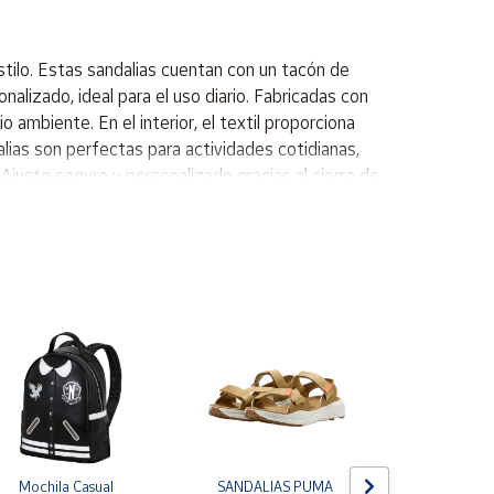
tilo. Estas sandalias cuentan con un tacón de
nalizado, ideal para el uso diario. Fabricadas con
 ambiente. En el interior, el textil proporciona
lias son perfectas para actividades cotidianas,
Ajuste seguro y personalizado gracias al cierre de
anos, contribuyendo a una moda más sostenible. -
 diversas actividades. Estas sandalias son ideales
 para quienes disfrutan de caminar durante
paseos informales o reuniones casuales. Sandalias
or es de textil
Mochila Casual 
SANDALIAS PUMA 
CHANCLAS