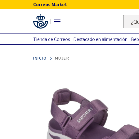
Correos Market
Menú
¿Qu
Nuestro
catálogo
Tienda de Correos
Destacado en alimentación
Beb
Alimentación
INICIO
MUJER
Bebidas
Ocio y cultura
Juguetes y
juegos
Libros y
revistas
Merchandising
y regalos
Tienda de
Correos