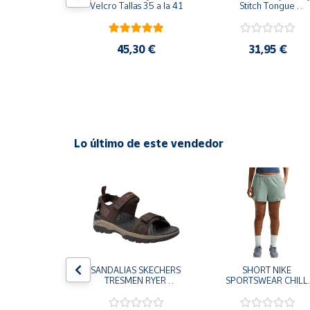
EAR CHILL 
Velcro Tallas 35 a la 41
Stitch Tongue 
GRO II3980-
29x24.5x15 cm
NTALONES 
Cuenta
S MUJER
,95 €
45,30 €
31,95 €
Área
cliente
Ubicación
Lo último de este vendedor
Península
y
Baleares
Canarias,
Ceuta y
Melilla
S CHAMPION 
SANDALIAS SKECHERS 
SHORT NIKE 
 TD NEGRO 
TRESMEN RYER 
SPORTSWEAR CHILL 
9-KK002 
MARRON CHOCOLATE 
TERRY VERDE II3980
 NIÑO NIÑA
205112-CHOC 
006 PANTALONES 