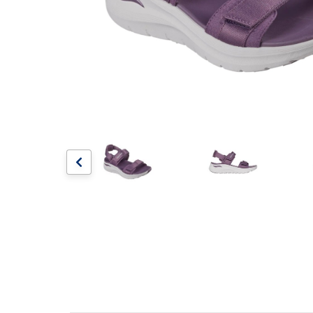
Artesanía
Oficina y
Papelería
Para Canarias,
Ceuta y Melilla
Más
populares
Bono
Cultural
Nuestros
vendedores
Las
novedades
de Correos
Market