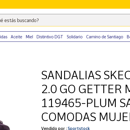
é estás buscando?
Escribe
palabras
clave
idas
Aceite
Miel
Distintivo DGT
Solidario
Camino de Santiago
B
para
buscar
productos
en
SANDALIAS SKE
Correos
Market
2.0 GO GETTER
.
119465-PLUM S
COMODAS MUJE
Vendido por :
Sportstock