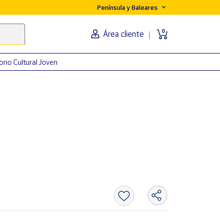
Península y Baleares
0
Área cliente
ono Cultural Joven