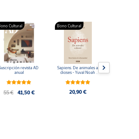
ono Cultural
Bono Cultural
Suscripción revista AD 
Sapiens. De animales a 
Colección d
anual
dioses - Yuval Noah 
para bebés. S
Harari
de cartón
20,90 €
28
55 €
41,50 €