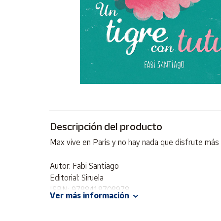
Artesanía
Oficina y
Papelería
Para Canarias,
Ceuta y Melilla
Más
populares
Bono
Descripción del producto
Cultural
Max vive en París y no hay nada que disfrute más qu
Nuestros
vendedores
Autor: Fabi Santiago
Las
Editorial: Siruela
novedades
ISBN: 9788418708978
de Correos
Ver más información
Market
Idioma: Español