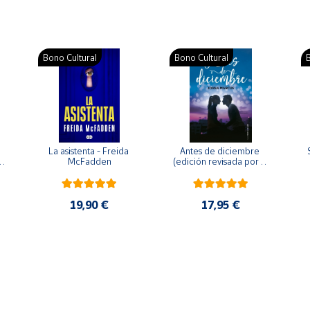
Bono Cultural
Bono Cultural
B
La asistenta - Freida 
Antes de diciembre 
McFadden
(edición revisada por la 
o 
autora) - Joana Marcús
19,90 €
17,95 €