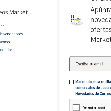
Apúnta
eos Market
noveda
rir
oferta
e vendedores
Marke
vendedor
endedor
Escribe tu email
Marcando esta casilla
comerciales de acuer
Novedades de Correo