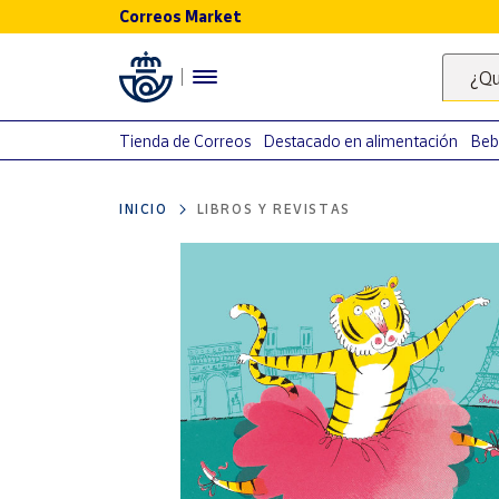
Correos Market
Menú
¿Qu
Nuestro
catálogo
Tienda de Correos
Destacado en alimentación
Beb
Alimentación
INICIO
LIBROS Y REVISTAS
Bebidas
Ocio y cultura
Juguetes y
juegos
Libros y
revistas
Merchandising
y regalos
Tienda de
Correos