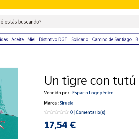
é estás buscando?
Escribe
palabras
clave
idas
Aceite
Miel
Distintivo DGT
Solidario
Camino de Santiago
B
para
buscar
productos
en
Un tigre con tutú
Correos
Market
.
Vendido por :
Espacio Logopédico
Marca :
Siruela
0 | Comentario(s)
17,54 €