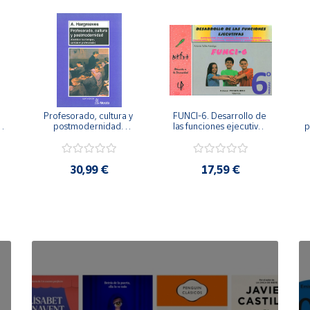
Profesorado, cultura y 
FUNCI-6. Desarrollo de 
 
postmodernidad. 
las funciones ejecutivas. 
p
Cambian los tiempos, 
6º de Primaria.
cambia el profesorado.
30,99 €
17,59 €