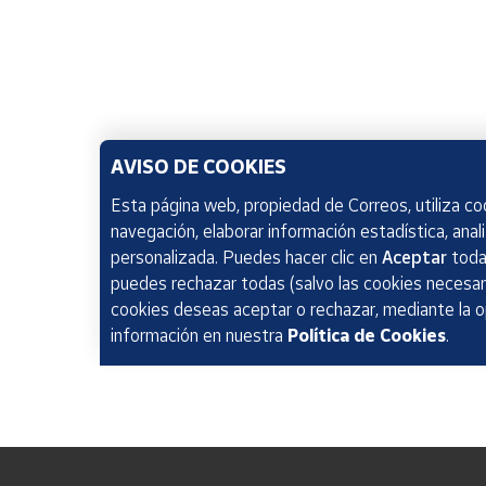
AVISO DE COOKIES
Esta página web, propiedad de Correos, utiliza coo
navegación, elaborar información estadística, anal
personalizada. Puedes hacer clic en
Aceptar
todas
puedes rechazar todas (salvo las cookies necesari
cookies deseas aceptar o rechazar, mediante la 
información en nuestra
Política de Cookies
.