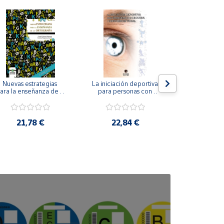
Nuevas estrategias 
La iniciación deportiva 
El método Cl
ara la enseñanza de la 
para personas con 
ortografía.
ceguera y deficiencia 
visual.
18,4
21,78 €
22,84 €