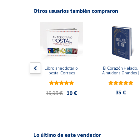
Productos
Solidarios
Otros usuarios también compraron
ral
Ayuda
Centro
de ayuda
Contacto
edición 
Libro anecdotario 
El Corazón Helado. 
 avalada por 
postal Correos
Almudena Grandes | 
l Estate) - 
Edición especial de luj
Vendedores
e Orwell
| Libro con sello y 
matasellos
,95 €
35 €
19,95 €
10 €
Mapa de
vendedores
Hazte
vendedor
Área
Lo último de este vendedor
vendedor