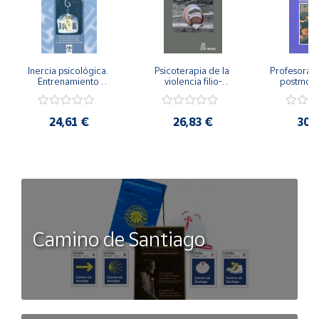
Inercia psicológica. 
Psicoterapia de la 
Profesorado,
Entrenamiento 
violencia filio-
postmode
Emocional para la 
parental. Entre el 
Cambian los
Igualdad de Género.
secreto y la 
cambi
vergüenza.
profes
24,61 €
26,83 €
30,
Camino de Santiago