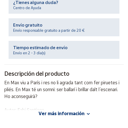
¿Tienes alguna duda?
Productos
Solidarios
Centro de Ayuda
Envío gratuito
Ayuda
Envío responsable gratuito a partir de 20 €
Centro
de ayuda
Tiempo estimado de envío
Envío en 2 - 3 día(s)
Contacto
Descripción del producto
Vendedores
En Max viu a París i res no li agrada tant com fer piruetes i
pliés. En Max té un somni: ser ballarí i brillar dalt l´ escenari.
Mapa de
vendedores
Ho aconseguirà?
Hazte
vendedor
Autor: Fabi Santiago
Ver más información
Editorial: Siruela
Área
ISBN: 9788418708985
vendedor