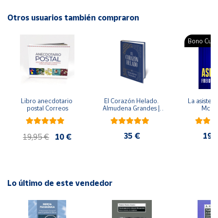
Idioma: Catalán
Otros usuarios también compraron
Cuenta
Bono Cultu
Área
cliente
Ubicación
Libro anecdotario 
El Corazón Helado. 
La asistent
postal Correos
Almudena Grandes | 
McFa
Península
Edición especial de 
lujo | Libro con sello y 
y
matasellos
Baleares
35 €
19,
19,95 €
10 €
Canarias,
Ceuta y
Melilla
Lo último de este vendedor