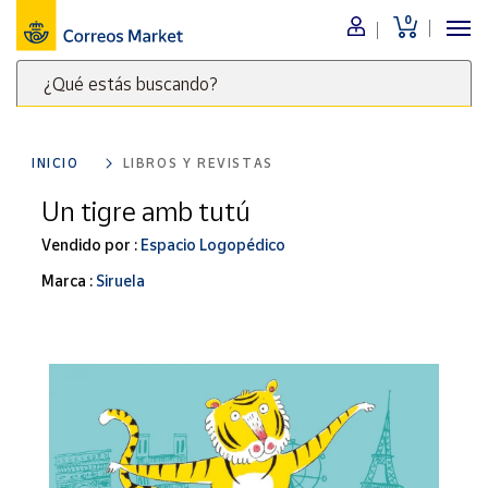
0
Menú
¿Qué estás buscando?
Nuestro
catálogo
Escribe
palabras
INICIO
LIBROS Y REVISTAS
clave
Alimentación
para
Un tigre amb tutú
Bebidas
buscar
Ocio y cultura
Vendido por :
Espacio Logopédico
productos
en
Juguetes y
Marca :
Siruela
juegos
Correos
Market
Libros y
.
revistas
Merchandising
y regalos
Tienda de
Correos