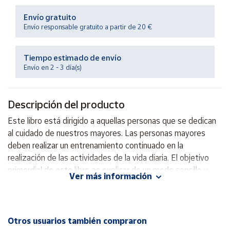
Productos
Solidarios
Envío gratuito
Envío responsable gratuito a partir de 20 €
Ayuda
Tiempo estimado de envío
Envío en 2 - 3 día(s)
Centro
de ayuda
Contacto
Descripción del producto
Este libro está dirigido a aquellas personas que se dedican
Vendedores
al cuidado de nuestros mayores. Las personas mayores
deben realizar un entrenamiento continuado en la
realización de las actividades de la vida diaria. El objetivo
Mapa de
primordial de este libro es explicar de un modo sencillo y
vendedores
Ver más información
actual la manera en que ese entrenamiento debe realizarse.
Hazte
vendedor
Autor: Luis Manuel Rubio González, Fernando Núñez
Área
Crespo.
Otros usuarios también compraron
vendedor