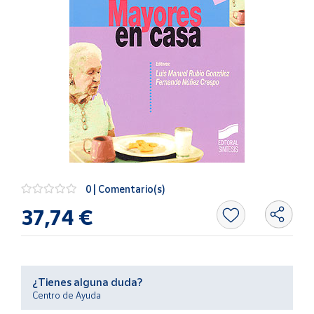
Artesanía
Oficina y
Papelería
Para Canarias,
Ceuta y Melilla
Más
populares
Bono
Cultural
0 | Comentario(s)
37,74 €
Nuestros
vendedores
Las
novedades
de Correos
¿Tienes alguna duda?
Market
Centro de Ayuda