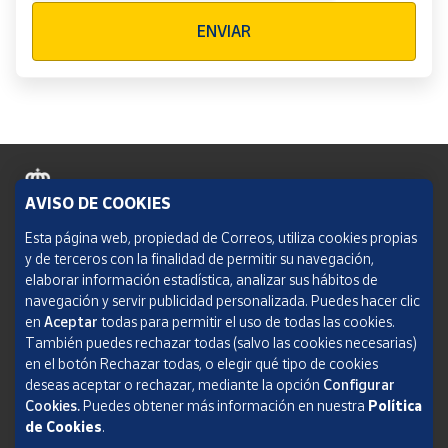
Verificación reCAPTCHA
ENVIAR
AVISO DE COOKIES
Política de cookies
Esta página web, propiedad de Correos, utiliza cookies propias
y de terceros con la finalidad de permitir su navegación,
Aviso legal
elaborar información estadística, analizar sus hábitos de
navegación y servir publicidad personalizada. Puedes hacer clic
Condiciones del servicio
en
Aceptar
todas para permitir el uso de todas las cookies.
También puedes rechazar todas (salvo las cookies necesarias)
Política de Privacidad Web
en el botón Rechazar todas, o elegir qué tipo de cookies
deseas aceptar o rechazar, mediante la opción
Configurar
Informe de transparencia
Cookies.
Puedes obtener más información en nuestra
Política
de Cookies
.
SOCIEDAD ESTATAL CORREOS Y TELÉGRAFOS, S.A., S.M.E. Todos los derechos
reservados.