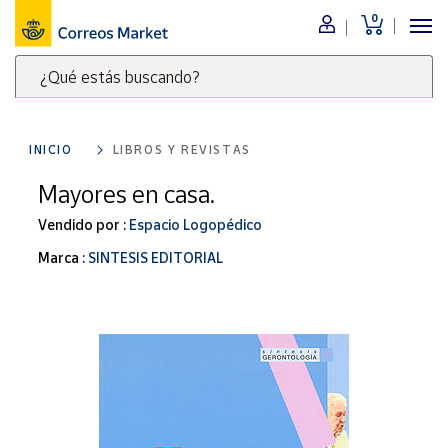
0
Menú
¿Qué estás buscando?
Nuestro
catálogo
Escribe
palabras
INICIO
LIBROS Y REVISTAS
clave
Alimentación
para
Mayores en casa.
Bebidas
buscar
Ocio y cultura
Vendido por :
Espacio Logopédico
productos
en
Juguetes y
Marca :
SINTESIS EDITORIAL
juegos
Correos
Market
Libros y
.
revistas
Merchandising
y regalos
Tienda de
Correos