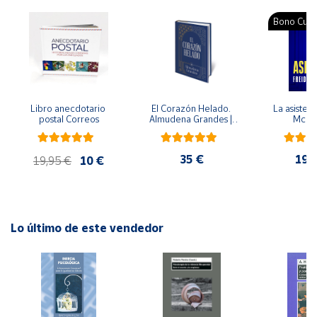
Editorial: Síntesis
ISBN: 9788497562447
Bono Cultu
Cuenta
Idioma: Español
Área
cliente
Libro anecdotario 
El Corazón Helado. 
La asistent
postal Correos
Almudena Grandes | 
McFa
Ubicación
Edición especial de 
lujo | Libro con sello y 
matasellos
35 €
19,
19,95 €
10 €
Península
y
Baleares
Canarias,
Lo último de este vendedor
Ceuta y
Melilla