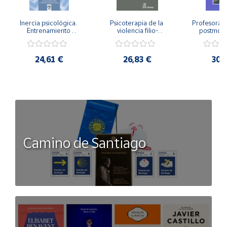
Inercia psicológica. 
Psicoterapia de la 
Profesorado,
Entrenamiento 
violencia filio-
postmode
Emocional para la 
parental. Entre el 
Cambian los
Igualdad de Género.
secreto y la 
cambi
vergüenza.
profes
24,61 €
26,83 €
30,
Camino de Santiago