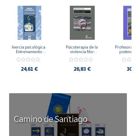
Inercia psicológica. 
Psicoterapia de la 
Profesorado,
Entrenamiento 
violencia filio-
postmode
Emocional para la 
parental. Entre el 
Cambian los
Igualdad de Género.
secreto y la 
cambi
vergüenza.
profes
24,61 €
26,83 €
30,
Camino de Santiago