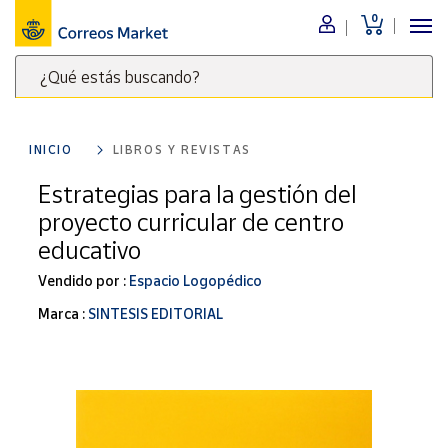
0
Menú
¿Qué estás buscando?
Nuestro
catálogo
Escribe
palabras
INICIO
LIBROS Y REVISTAS
clave
Alimentación
para
Estrategias para la gestión del
Bebidas
buscar
proyecto curricular de centro
Ocio y cultura
productos
educativo
en
Juguetes y
juegos
Correos
Vendido por :
Espacio Logopédico
Market
Libros y
Marca :
SINTESIS EDITORIAL
.
revistas
Merchandising
y regalos
Tienda de
Correos