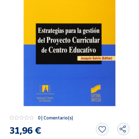
Artesanía
Oficina y
Papelería
Para Canarias,
Ceuta y Melilla
Más
populares
Bono
Cultural
Nuestros
vendedores
Las
novedades
0 | Comentario(s)
de Correos
Market
31,96 €