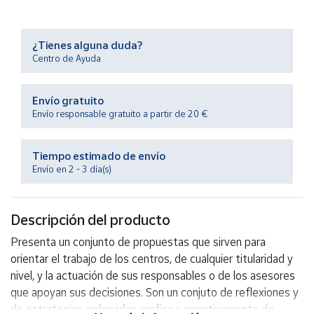
Productos
Solidarios
¿Tienes alguna duda?
Centro de Ayuda
Ayuda
Envío gratuito
Centro
de ayuda
Envío responsable gratuito a partir de 20 €
Contacto
Tiempo estimado de envío
Envío en 2 - 3 día(s)
Vendedores
Descripción del producto
Mapa de
vendedores
Presenta un conjunto de propuestas que sirven para
Hazte
orientar el trabajo de los centros, de cualquier titularidad y
vendedor
nivel, y la actuación de sus responsables o de los asesores
Área
que apoyan sus decisiones. Son un conjuto de reflexiones y
vendedor
de estrategias ordenadas grafica y narrativamente de