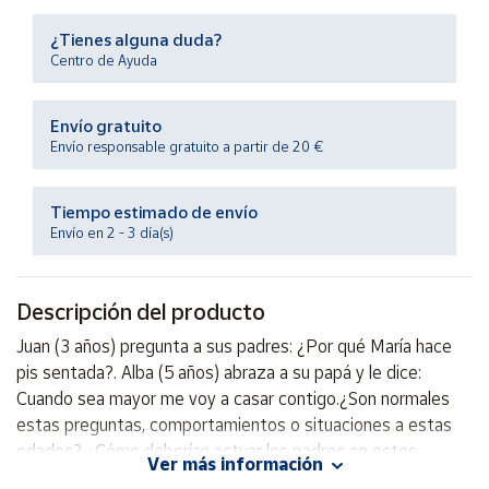
Productos
Solidarios
¿Tienes alguna duda?
Centro de Ayuda
Ayuda
Envío gratuito
Envío responsable gratuito a partir de 20 €
Centro
de ayuda
Tiempo estimado de envío
Contacto
Envío en 2 - 3 día(s)
Vendedores
Descripción del producto
Mapa de
Juan (3 años) pregunta a sus padres: ¿Por qué María hace
vendedores
pis sentada?. Alba (5 años) abraza a su papá y le dice:
Hazte
Cuando sea mayor me voy a casar contigo.¿Son normales
vendedor
estas preguntas, comportamientos o situaciones a estas
edades? ¿Cómo deberían actuar los padres en estos
Área
Ver más información
vendedor
casos? ¿Esto tiene algo que ver con la educación sexual?