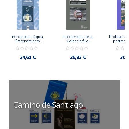
Inercia psicológica. 
Psicoterapia de la 
Profesorado,
Entrenamiento 
violencia filio-
postmode
Emocional para la 
parental. Entre el 
Cambian los
Igualdad de Género.
secreto y la 
cambi
vergüenza.
profes
24,61 €
26,83 €
30,
Camino de Santiago