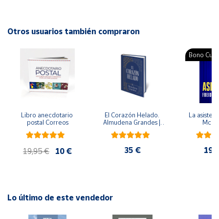
Autor: Manuela Mateo-Morales, Betina Represas
Cuenta
Editorial: Síntesis
Otros usuarios también compraron
ISBN: 9788497565004
Área
Idioma: Español
Bono Cultu
cliente
Ubicación
Libro anecdotario 
El Corazón Helado. 
La asistent
Península
postal Correos
Almudena Grandes | 
McFa
y
Edición especial de 
Baleares
lujo | Libro con sello y 
matasellos
35 €
19,
Canarias,
19,95 €
10 €
Ceuta y
Melilla
Lo último de este vendedor