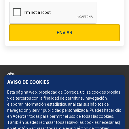
Verificación reCAPTCHA
ENVIAR
AVISO DE COOKIES
Política de cookies
Esta página web, propiedad de Correos, utiliza cookies propias
y de terceros con la finalidad de permitir su navegación,
Aviso legal
elaborar información estadística, analizar sus hábitos de
navegación y servir publicidad personalizada. Puedes hacer clic
Condiciones del servicio
en
Aceptar
todas para permitir el uso de todas las cookies.
También puedes rechazar todas (salvo las cookies necesarias)
Política de Privacidad Web
en el botón Rechazar todas, o elegir qué tipo de cookies