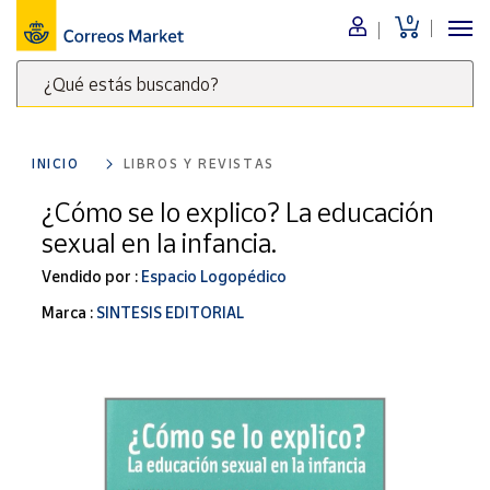
0
Menú
¿Qué estás buscando?
Nuestro
catálogo
Escribe
palabras
INICIO
LIBROS Y REVISTAS
clave
Alimentación
para
¿Cómo se lo explico? La educación
Bebidas
buscar
sexual en la infancia.
Ocio y cultura
productos
en
Vendido por :
Espacio Logopédico
Juguetes y
juegos
Correos
Marca :
SINTESIS EDITORIAL
Market
Libros y
.
revistas
Merchandising
y regalos
Tienda de
Correos