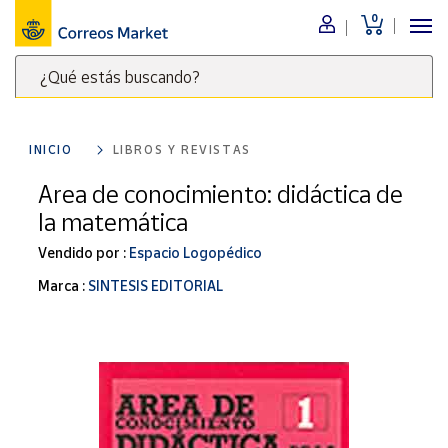
0
Menú
¿Qué estás buscando?
Nuestro
catálogo
Escribe
palabras
INICIO
LIBROS Y REVISTAS
clave
Alimentación
para
Area de conocimiento: didáctica de
Bebidas
buscar
la matemática
Ocio y cultura
productos
en
Vendido por :
Espacio Logopédico
Juguetes y
juegos
Correos
Marca :
SINTESIS EDITORIAL
Market
Libros y
.
revistas
Merchandising
y regalos
Tienda de
Correos