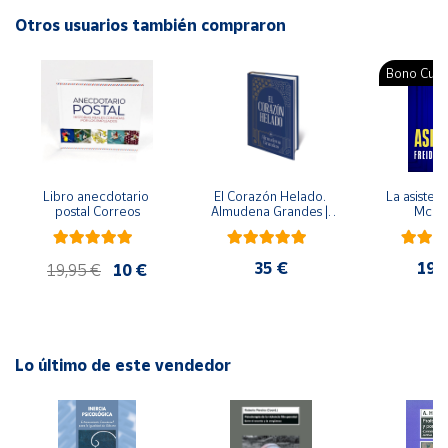
Editorial: Síntesis
Otros usuarios también compraron
ISBN: 9788477381372
Cuenta
Idioma: Español
Bono Cultu
Área
cliente
Ubicación
Libro anecdotario 
El Corazón Helado. 
La asistent
postal Correos
Almudena Grandes | 
McFa
Edición especial de 
Península
lujo | Libro con sello y 
y
matasellos
35 €
19,
19,95 €
10 €
Baleares
Canarias,
Ceuta y
Melilla
Lo último de este vendedor