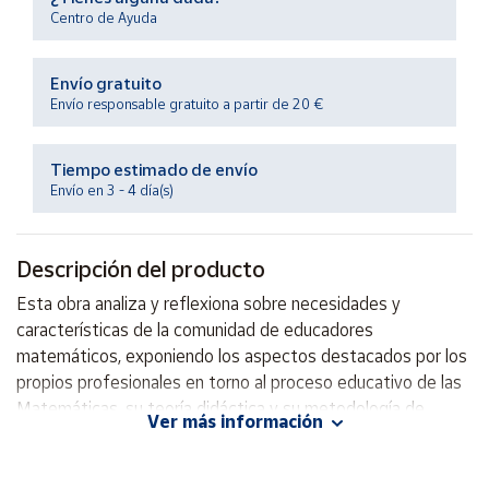
Productos
Centro de Ayuda
Solidarios
Envío gratuito
Ayuda
Envío responsable gratuito a partir de 20 €
Centro
Tiempo estimado de envío
de ayuda
Envío en 3 - 4 día(s)
Contacto
Descripción del producto
Vendedores
Esta obra analiza y reflexiona sobre necesidades y
características de la comunidad de educadores
Mapa de
matemáticos, exponiendo los aspectos destacados por los
vendedores
propios profesionales en torno al proceso educativo de las
Hazte
Matemáticas, su teoría didáctica y su metodología de
vendedor
Ver más información
investigación.
Área
vendedor
Autor: Ángel Gutiérrez Rodríguez