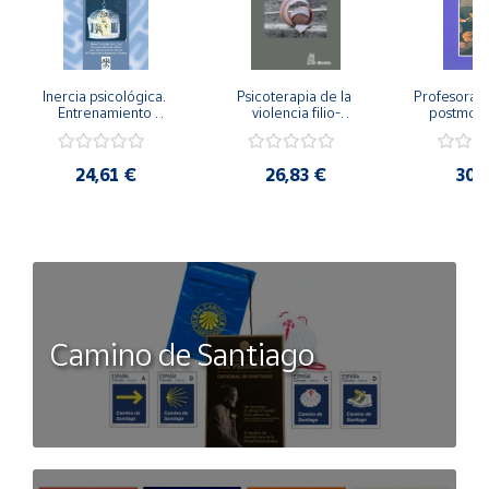
Inercia psicológica. 
Psicoterapia de la 
Profesorado,
Entrenamiento 
violencia filio-
postmode
Emocional para la 
parental. Entre el 
Cambian los
Igualdad de Género.
secreto y la 
cambi
vergüenza.
profes
24,61 €
26,83 €
30,
Camino de Santiago