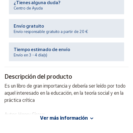
¿Tienes alguna duda?
Productos
Solidarios
Centro de Ayuda
Envío gratuito
Ayuda
Envío responsable gratuito a partir de 20 €
Centro
de ayuda
Tiempo estimado de envío
Envío en 3 - 4 día(s)
Contacto
Descripción del producto
Vendedores
Es un libro de gran importancia y debería ser leído por todo
aquel interesado en la educación, en la teoría social y en la
Mapa de
vendedores
práctica crítica
Hazte
vendedor
Autor: Henry Giroux
Ver más información
Editorial: Siglo XXI México
Área
ISBN: 9789682317927
vendedor