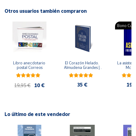
Idioma: Español
Otros usuarios también compraron
Cuenta
Bono Cultu
Área
cliente
Ubicación
Libro anecdotario 
El Corazón Helado. 
La asistent
postal Correos
Almudena Grandes | 
McFa
Península
Edición especial de 
lujo | Libro con sello y 
y
matasellos
Baleares
35 €
19,
19,95 €
10 €
Canarias,
Ceuta y
Melilla
Lo último de este vendedor