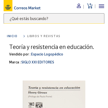
0
Menú
¿Qué estás buscando?
Nuestro
catálogo
Escribe
palabras
INICIO
LIBROS Y REVISTAS
clave
Alimentación
para
Teoría y resistencia en educación.
Bebidas
buscar
Ocio y cultura
Vendido por :
Espacio Logopédico
productos
en
Juguetes y
Marca :
SIGLO XXI EDITORES
juegos
Correos
Market
Libros y
.
revistas
Merchandising
y regalos
Tienda de
Correos