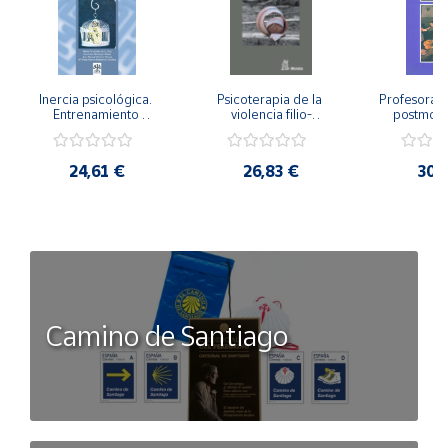
Inercia psicológica. 
Psicoterapia de la 
Profesorado,
Entrenamiento 
violencia filio-
postmode
Emocional para la 
parental. Entre el 
Cambian los
Igualdad de Género.
secreto y la 
cambi
vergüenza.
profes
24,61 €
26,83 €
30,
Camino de Santiago