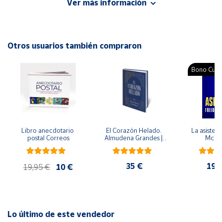
Ver más información
Autor: Elsa Rosenvasser Feher
Cuenta
Editorial: Siglo XXI Argentina
ISBN: 9789876291019
Otros usuarios también compraron
Área
Idioma: Español
cliente
Bono Cultu
Ubicación
Península
y
Libro anecdotario 
El Corazón Helado. 
La asistent
Baleares
postal Correos
Almudena Grandes | 
McFa
Edición especial de 
Canarias,
lujo | Libro con sello y 
matasellos
Ceuta y
35 €
19,
19,95 €
10 €
Melilla
Lo último de este vendedor