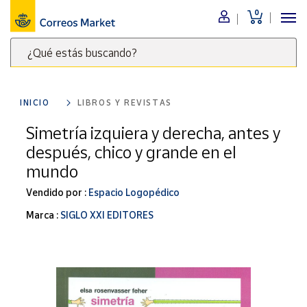
0
Menú
¿Qué estás buscando?
Nuestro
catálogo
Escribe
palabras
INICIO
LIBROS Y REVISTAS
clave
Alimentación
para
Simetría izquiera y derecha, antes y
Bebidas
buscar
después, chico y grande en el
Ocio y cultura
productos
mundo
en
Juguetes y
juegos
Correos
Vendido por :
Espacio Logopédico
Market
Libros y
Marca :
SIGLO XXI EDITORES
.
revistas
Merchandising
y regalos
Tienda de
Correos