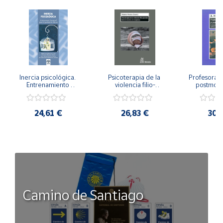
Inercia psicológica. 
Psicoterapia de la 
Profesorado,
Entrenamiento 
violencia filio-
postmode
Emocional para la 
parental. Entre el 
Cambian los
Igualdad de Género.
secreto y la 
cambi
vergüenza.
profes
24,61 €
26,83 €
30,
Camino de Santiago