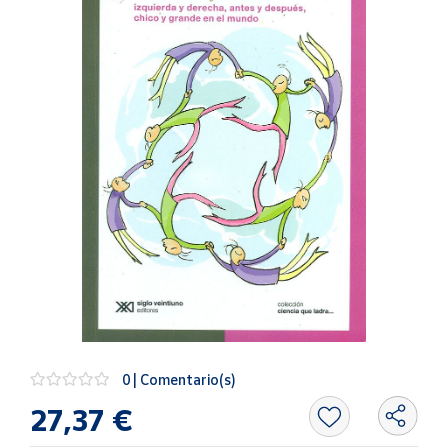
Artesanía
Oficina y
Papelería
Para Canarias,
Ceuta y Melilla
Más
populares
Bono
Cultural
Nuestros
vendedores
Las
novedades
0 | Comentario(s)
de Correos
Market
27,37 €