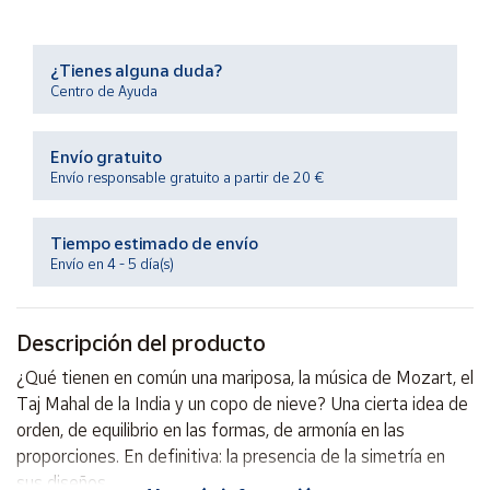
Productos
Solidarios
¿Tienes alguna duda?
Centro de Ayuda
Ayuda
Envío gratuito
Centro
de ayuda
Envío responsable gratuito a partir de 20 €
Contacto
Tiempo estimado de envío
Envío en 4 - 5 día(s)
Vendedores
Descripción del producto
Mapa de
vendedores
¿Qué tienen en común una mariposa, la música de Mozart, el
Hazte
Taj Mahal de la India y un copo de nieve? Una cierta idea de
vendedor
orden, de equilibrio en las formas, de armonía en las
Área
proporciones. En definitiva: la presencia de la simetría en
vendedor
sus diseños.