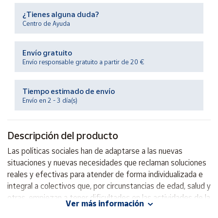
Productos
Solidarios
¿Tienes alguna duda?
Centro de Ayuda
Ayuda
Envío gratuito
Envío responsable gratuito a partir de 20 €
Centro
de ayuda
Tiempo estimado de envío
Contacto
Envío en 2 - 3 día(s)
Vendedores
Descripción del producto
Las políticas sociales han de adaptarse a las nuevas
Mapa de
vendedores
situaciones y nuevas necesidades que reclaman soluciones
reales y efectivas para atender de forma individualizada e
Hazte
integral a colectivos que, por circunstancias de edad, salud y
vendedor
otras, empiezan a tener dificultades en las actividades de la
Área
Ver más información
vida diaria.
vendedor