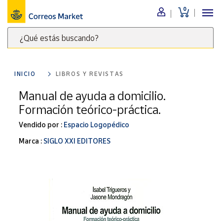
0
Menú
¿Qué estás buscando?
Nuestro
catálogo
Escribe
palabras
INICIO
LIBROS Y REVISTAS
clave
Alimentación
para
Manual de ayuda a domicilio.
Bebidas
buscar
Formación teórico-práctica.
Ocio y cultura
productos
en
Vendido por :
Espacio Logopédico
Juguetes y
juegos
Correos
Marca :
SIGLO XXI EDITORES
Market
Libros y
.
revistas
Merchandising
y regalos
Tienda de
Correos