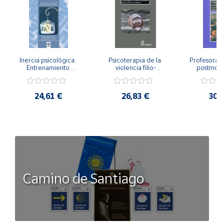
Inercia psicológica. 
Psicoterapia de la 
Profesorado,
Entrenamiento 
violencia filio-
postmode
Emocional para la 
parental. Entre el 
Cambian los
Igualdad de Género.
secreto y la 
cambi
vergüenza.
profes
24,61 €
26,83 €
30,
Camino de Santiago