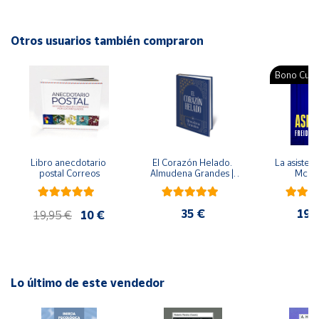
Autor: Jasone Mondragón, Isabel Trigueros
Cuenta
Editorial: Siglo XXI España
Otros usuarios también compraron
ISBN: 9788432314599
Idioma: Español
Área
Bono Cultu
cliente
Ubicación
Libro anecdotario 
El Corazón Helado. 
La asistent
Península
postal Correos
Almudena Grandes | 
McFa
y
Edición especial de 
Baleares
lujo | Libro con sello y 
matasellos
35 €
19,
19,95 €
10 €
Canarias,
Ceuta y
Melilla
Lo último de este vendedor