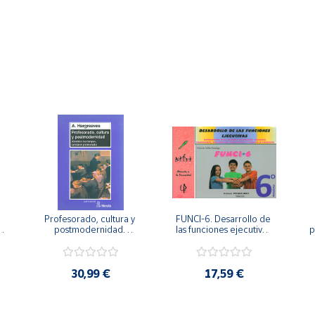
Profesorado, cultura y 
FUNCI-6. Desarrollo de 
 
postmodernidad. 
las funciones ejecutivas. 
p
Cambian los tiempos, 
6º de Primaria.
cambia el profesorado.
30,99 €
17,59 €