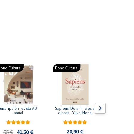
ono Cultural
Bono Cultural
Suscripción revista AD 
Sapiens. De animales a 
Colección d
anual
dioses - Yuval Noah 
para bebés. S
Harari
de cartón
20,90 €
28
55 €
41,50 €