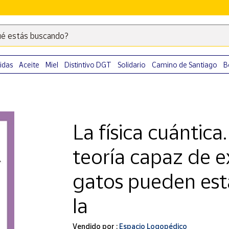
é estás buscando?
Escribe
palabras
clave
idas
Aceite
Miel
Distintivo DGT
Solidario
Camino de Santiago
B
para
buscar
productos
en
La física cuántica
Correos
Market
teoría capaz de e
.
gatos pueden esta
la
Vendido por :
Espacio Logopédico