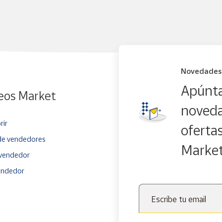
Novedades
Apúnta
eos Market
noveda
rir
oferta
e vendedores
Marke
vendedor
endedor
Escribe tu email