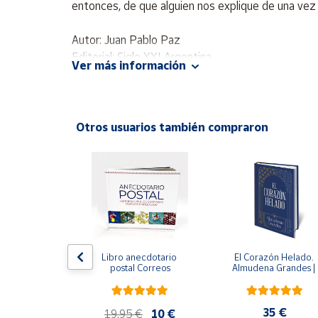
entonces, de que alguien nos explique de una vez p
Productos
Solidarios
Autor: Juan Pablo Paz
Editorial: Siglo XXI Argentina
Ayuda
Ver más información
ISBN: 9789876297264
Idioma: Español
Centro
de ayuda
Otros usuarios también compraron
Contacto
ral
Vendedores
Mapa de
vendedores
edición 
Libro anecdotario 
El Corazón Helado. 
Hazte
 avalada por 
postal Correos
Almudena Grandes | 
vendedor
l Estate) - 
Edición especial de luj
e Orwell
| Libro con sello y 
Área
matasellos
vendedor
,95 €
35 €
19,95 €
10 €