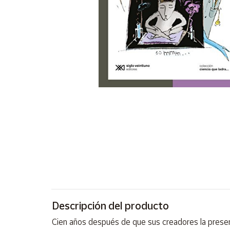
Artesanía
Oficina y
Papelería
Para Canarias,
Ceuta y Melilla
Más
populares
Bono
Cultural
Nuestros
vendedores
Las
novedades
de Correos
Descripción del producto
Market
Cien años después de que sus creadores la prese