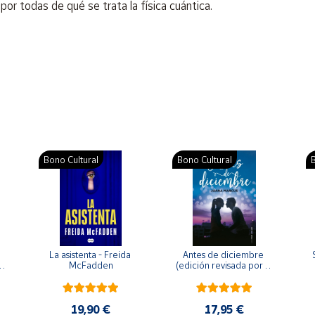
or todas de qué se trata la física cuántica.
Bono Cultural
Bono Cultural
B
La asistenta - Freida 
Antes de diciembre 
McFadden
(edición revisada por la 
o 
autora) - Joana Marcús
19,90 €
17,95 €