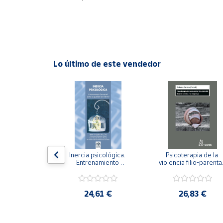
Cuenta
Área
cliente
Lo último de este vendedor
Ubicación
Península
y
Baleares
Canarias,
n visual y 
Inercia psicológica. 
Psicoterapia de la 
Ceuta y
 Adaptación 
Entrenamiento 
violencia filio-parental.
. Nivel I ESO.
Melilla
Emocional para la 
Entre el secreto y la 
Igualdad de Género.
vergüenza.
,21 €
24,61 €
26,83 €