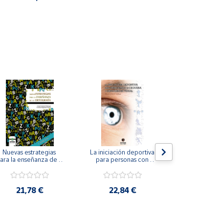
Nuevas estrategias 
La iniciación deportiva 
El método Cl
ara la enseñanza de la 
para personas con 
ortografía.
ceguera y deficiencia 
visual.
18,4
21,78 €
22,84 €