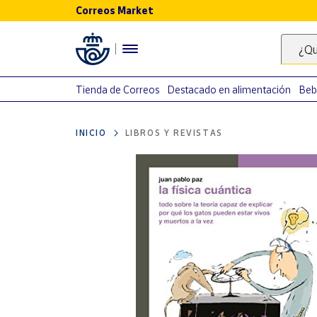
Correos Market
Menú
¿Qu
Nuestro
catálogo
Tienda de Correos
Destacado en alimentación
Beb
Alimentación
INICIO
LIBROS Y REVISTAS
Bebidas
Ocio y cultura
Juguetes y
juegos
Libros y
revistas
Merchandising
y regalos
Tienda de
Correos