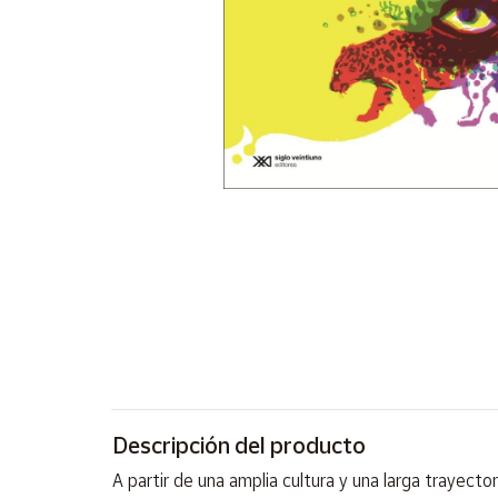
Artesanía
Oficina y
Papelería
Para Canarias,
Ceuta y Melilla
Más
populares
Bono
Cultural
Nuestros
vendedores
Las
novedades
de Correos
Descripción del producto
Market
A partir de una amplia cultura y una larga trayecto