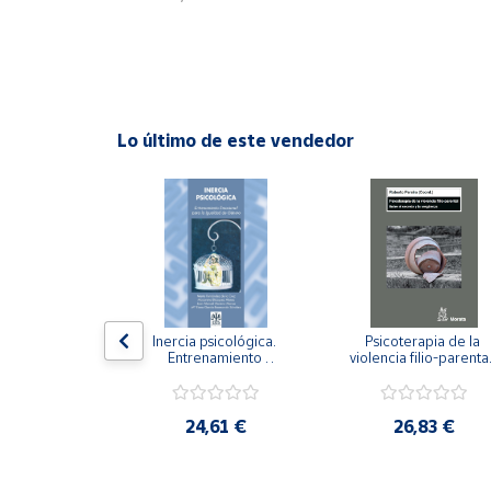
Cuenta
Área
cliente
Lo último de este vendedor
Ubicación
Península
y
Baleares
Canarias,
n visual y 
Inercia psicológica. 
Psicoterapia de la 
Ceuta y
 Adaptación 
Entrenamiento 
violencia filio-parental.
. Nivel I ESO.
Melilla
Emocional para la 
Entre el secreto y la 
Igualdad de Género.
vergüenza.
,21 €
24,61 €
26,83 €