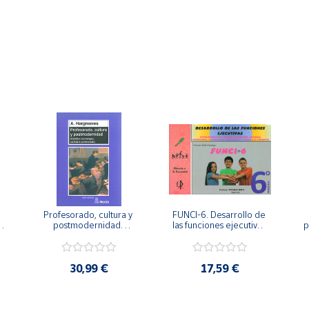
Profesorado, cultura y 
FUNCI-6. Desarrollo de 
 
postmodernidad. 
las funciones ejecutivas. 
p
Cambian los tiempos, 
6º de Primaria.
cambia el profesorado.
30,99 €
17,59 €