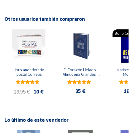
Autor: Paulo Freire
Cuenta
Editorial: Siglo XXI México
Otros usuarios también compraron
ISBN: 9786070313240
Área
Idioma: Español
Bono Cultu
cliente
Ubicación
Libro anecdotario 
El Corazón Helado. 
La asistent
Península
postal Correos
Almudena Grandes | 
McFa
y
Edición especial de 
Baleares
lujo | Libro con sello y 
matasellos
35 €
19,
Canarias,
19,95 €
10 €
Ceuta y
Melilla
Lo último de este vendedor