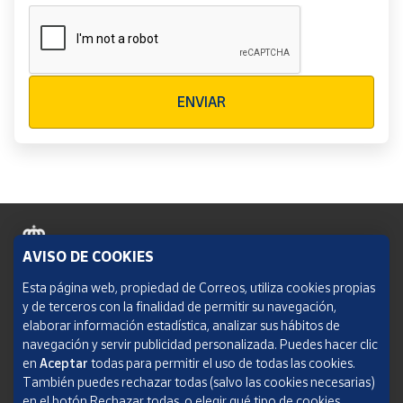
Verificación reCAPTCHA
ENVIAR
AVISO DE COOKIES
Política de cookies
Esta página web, propiedad de Correos, utiliza cookies propias
y de terceros con la finalidad de permitir su navegación,
Aviso legal
elaborar información estadística, analizar sus hábitos de
navegación y servir publicidad personalizada. Puedes hacer clic
Condiciones del servicio
en
Aceptar
todas para permitir el uso de todas las cookies.
También puedes rechazar todas (salvo las cookies necesarias)
Política de Privacidad Web
en el botón Rechazar todas, o elegir qué tipo de cookies