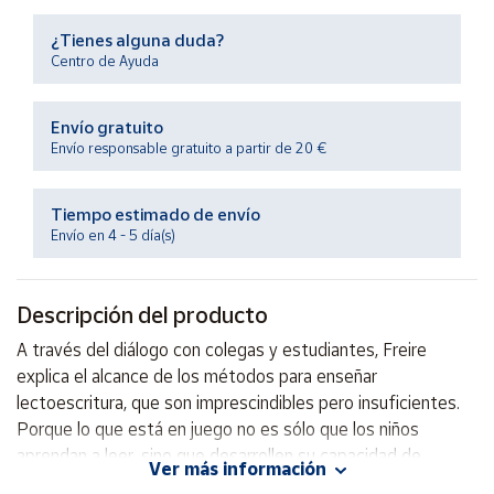
Productos
Solidarios
¿Tienes alguna duda?
Centro de Ayuda
Ayuda
Envío gratuito
Envío responsable gratuito a partir de 20 €
Centro
de ayuda
Tiempo estimado de envío
Contacto
Envío en 4 - 5 día(s)
Vendedores
Descripción del producto
Mapa de
A través del diálogo con colegas y estudiantes, Freire
vendedores
explica el alcance de los métodos para enseñar
Hazte
lectoescritura, que son imprescindibles pero insuficientes.
vendedor
Porque lo que está en juego no es sólo que los niños
aprendan a leer, sino que desarrollen su capacidad de
Área
Ver más información
vendedor
conocimiento y de creación de significado