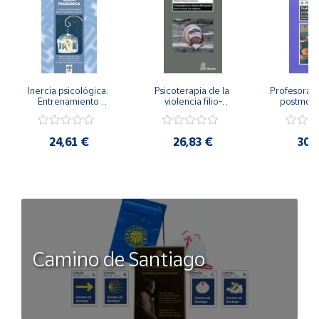
Inercia psicológica. 
Psicoterapia de la 
Profesorado,
Entrenamiento 
violencia filio-
postmode
Emocional para la 
parental. Entre el 
Cambian los
Igualdad de Género.
secreto y la 
cambi
vergüenza.
profes
24,61 €
26,83 €
30,
Camino de Santiago