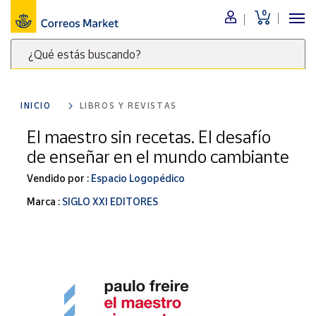
0
Menú
¿Qué estás buscando?
Nuestro
catálogo
Escribe
palabras
INICIO
LIBROS Y REVISTAS
clave
Alimentación
para
El maestro sin recetas. El desafío
Bebidas
buscar
de enseñar en el mundo cambiante
Ocio y cultura
productos
en
Vendido por :
Espacio Logopédico
Juguetes y
juegos
Correos
Marca :
SIGLO XXI EDITORES
Market
Libros y
.
revistas
Merchandising
y regalos
Tienda de
Correos