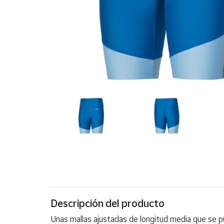
Artesanía
Oficina y
Papelería
Para Canarias,
Ceuta y Melilla
Más
populares
Bono
Cultural
Nuestros
vendedores
Las
novedades
de Correos
Descripción del producto
Market
Unas mallas ajustadas de longitud media que se pu