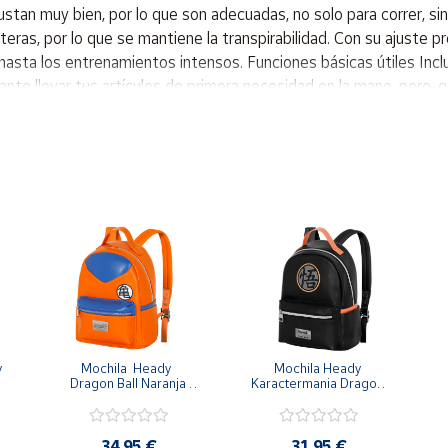
ustan muy bien, por lo que son adecuadas, no solo para correr, sin
nteras, por lo que se mantiene la transpirabilidad. Con su ajuste 
 hasta los entrenamientos intensos. Funciones básicas útiles Inclu
 llevar tus artículos de primera necesidad en la mano, pero, grac
ue la cintura no se mueva, pero con el cordón interior, puedes añ
 para ayudar a mantener visibles a quienes corren de noche. Dis
ra un almacenamiento seguro. Detalles reflectantes para mayor vi
 % Poliéster, 15 % Elastáno
 
Mochila  Heady  
Mochila Heady 
Dragon Ball Naranja 
Karactermania Dragon 
Goku 29x24.5x15cm
Ball Negra Simbolo
34,95 €
31,95 €