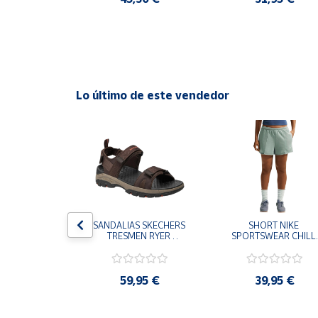
Cuenta
Área
cliente
Lo último de este vendedor
Ubicación
Península
y
Baleares
Canarias,
S CHAMPION 
SANDALIAS SKECHERS 
SHORT NIKE 
Ceuta y
 TD NEGRO 
TRESMEN RYER 
SPORTSWEAR CHILL 
Melilla
9-KK002 
MARRON CHOCOLATE 
TERRY VERDE II3980
 NIÑO NIÑA
205112-CHOC 
006 PANTALONES 
HOMBRE SANDALIAS 
CORTOS MUJER
COMODAS
,95 €
59,95 €
39,95 €