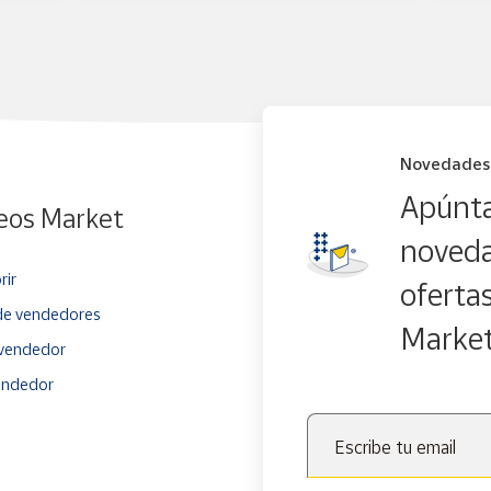
Novedades
Apúnta
eos Market
noveda
rir
oferta
e vendedores
Marke
vendedor
endedor
Escribe tu email