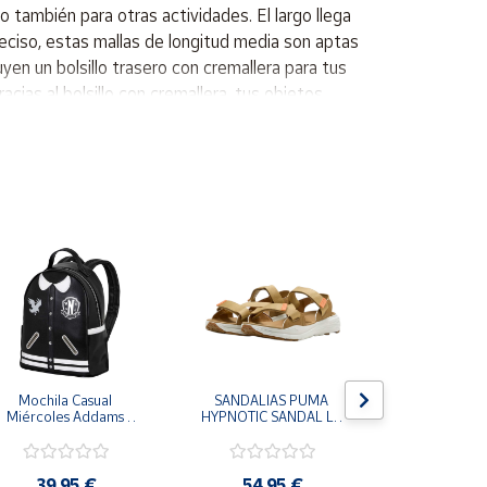
o también para otras actividades. El largo llega
preciso, estas mallas de longitud media son aptas
yen un bolsillo trasero con cremallera para tus
ias al bolsillo con cremallera, tus objetos
adir un ajuste extra y hacer que se adapte a tu
eñadas para sesiones de entrenamiento y uso
sibilidad durante las carreras nocturnas. Cordón
Mochila Casual 
SANDALIAS PUMA 
CHANCLAS
Miércoles Addams 
HYPNOTIC SANDAL LT 
MORRO LE
Wednesday
MARRON COFFEE MILK 
MUJER FLI
404844-03 CHANCLAS 
FFW0270
COMODAS MUJER
39,95 €
54,95 €
25,9