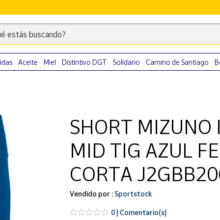
é estás buscando?
Escribe
palabras
clave
idas
Aceite
Miel
Distintivo DGT
Solidario
Camino de Santiago
B
para
buscar
productos
en
SHORT MIZUNO 
Correos
Market
MID TIG AZUL F
.
CORTA J2GBB20
Vendido por :
Sportstock
0 | Comentario(s)