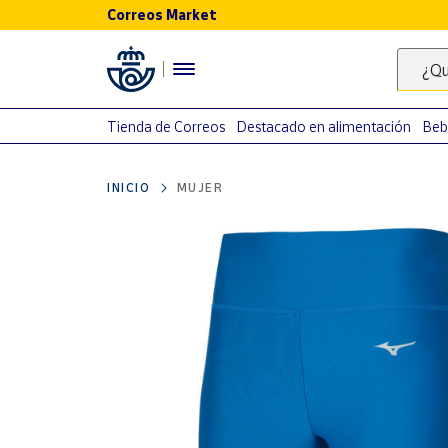
Correos Market
Menú
¿Qu
Nuestro
catálogo
Tienda de Correos
Destacado en alimentación
Beb
Alimentación
INICIO
MUJER
Bebidas
Ocio y cultura
Juguetes y
juegos
Libros y
revistas
Merchandising
y regalos
Tienda de
Correos