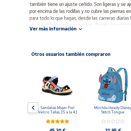
Productos
también tiene un ajuste ceñido. Son ligeras y se aj
Solidarios
por encima de las rodillas y no cubre las piernas e
para todo lo que hagas, desde las carreras diarias
objetos básicos más pequeños. Puede ser estresante
Ayuda
Ver más información
estarán a buen recaudo. La banda gruesa ayuda a q
cuerpo. También incorporan detalles reflectantes
Centro
multideportivo. Bolsillo trasero con cremallera pa
de ayuda
interior para un ajuste seguro mientras corres. 85
Otros usuarios también compraron
Contacto
Vendedores
Mapa de
vendedores
Hazte
T NIKE 
Sandalias Mujer Piel 
Mochila Heady Disney
vendedor
EAR CHILL 
Velcro Tallas 35 a la 41
Stitch Tongue 
GRO II3980-
29x24.5x15 cm
NTALONES 
Área
S MUJER
vendedor
,95 €
45,30 €
31,95 €