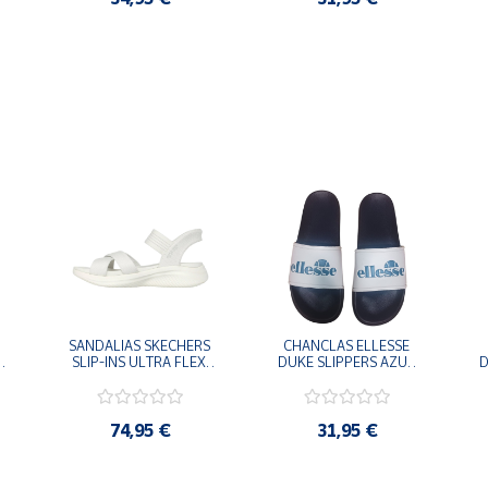
SANDALIAS SKECHERS 
CHANCLAS ELLESSE 
SLIP-INS ULTRA FLEX 
DUKE SLIPPERS AZUL 
D
-
3.0 NEVER BETTER 
MARINO 
BLANCO OFF 119975-
ADELAIDE022-E-
OFWT SANDALIAS 
EVAPVC-153 FLIP 
COMODAS MUJER
FLOP SANDALIAS 
74,95 €
31,95 €
COMODAS HOMBRE