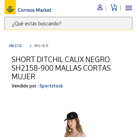
0
Menú
¿Qué estás buscando?
Nuestro
catálogo
Escribe
palabras
INICIO
MUJER
clave
Alimentación
para
SHORT DITCHIL CALIX NEGRO
Bebidas
buscar
SH2158-900 MALLAS CORTAS
Ocio y cultura
productos
MUJER
en
Juguetes y
juegos
Correos
Vendido por :
Sportstock
Market
Libros y
.
revistas
Merchandising
y regalos
Tienda de
Correos