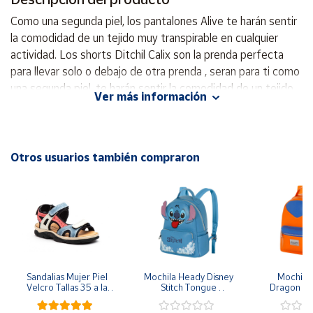
Como una segunda piel, los pantalones Alive te harán sentir
Cuenta
la comodidad de un tejido muy transpirable en cualquier
actividad. Los shorts Ditchil Calix son la prenda perfecta
para llevar solo o debajo de otra prenda , seran para ti como
Área
cliente
una segunda piel, te harán sentir la comodidad de un tejido
Ver más información
muy transpirable en cualquier actividad. Son Ideales para ir al
gimnasio por comodidad y libertad de movimientos, para
Ubicación
cualquier práctica deportiva o para el uso diario. Te
proporcionará seguridad y comodidad y un diseño actual.
Otros usuarios también compraron
Península
Tejido: Proporciona un tacto suave, ligereza y
y
transpirabilidad, además de un secado rápido y un alto
Baleares
rendimiento. La modelo lleva una talla S y sus medidas son:
Canarias,
Altura: 1,76 m · Pecho: 84 cm · Cintura: 64 cm · Cadera: 93
Ceuta y
cm - Cintura alta. - Ajuste ceñido. - Largo completo. -
Melilla
Cintura elastica. - Material grueso resistente. - Está hecho
de 80% poliamida y 20% elastano. - Diseñado para su
Sandalias Mujer Piel 
Mochila Heady Disney 
Mochila  
Velcro Tallas 35 a la 
Stitch Tongue 
Dragon Bal
comodidad. - Fabricado en Portugal.
41
29x24.5x15 cm
Goku 29x