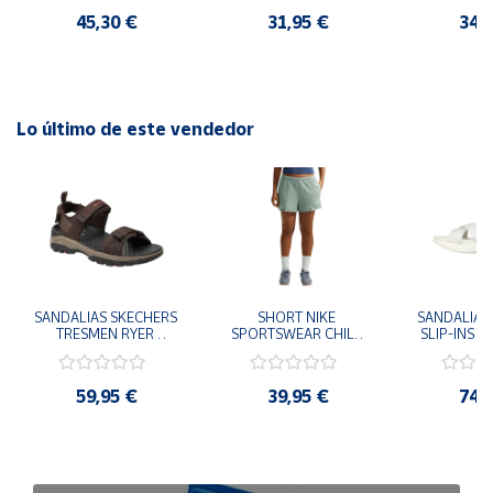
45,30 €
31,95 €
34,
Lo último de este vendedor
SANDALIAS SKECHERS 
SHORT NIKE 
SANDALIAS 
TRESMEN RYER 
SPORTSWEAR CHILL 
SLIP-INS U
MARRON CHOCOLATE 
TERRY VERDE II3980-
3.0 NEVER
205112-CHOC 
006 PANTALONES 
BLANCO
HOMBRE SANDALIAS 
CORTOS MUJER
119975
59,95 €
39,95 €
74,
COMODAS
SANDALIAS
MU