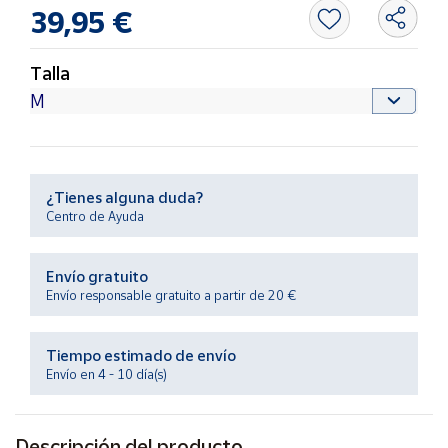
Productos
39,95 €
Solidarios
Talla
Ayuda
Centro
de ayuda
Contacto
¿Tienes alguna duda?
Centro de Ayuda
Vendedores
Envío gratuito
Envío responsable gratuito a partir de 20 €
Mapa de
vendedores
Tiempo estimado de envío
Hazte
Envío en 4 - 10 día(s)
vendedor
Área
vendedor
Descripción del producto