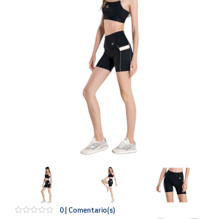
Artesanía
Oficina y
Papelería
Para Canarias,
Ceuta y Melilla
Más
populares
Bono
Cultural
Nuestros
vendedores
Las
novedades
de Correos
Market
0 | Comentario(s)