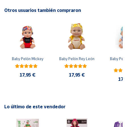
Otros usuarios también compraron
Cuenta
Área
cliente
Ubicación
Baby Pelón Mickey
Baby Pelón Rey León
Baby Peló
El
Península
y
17,95 €
17,95 €
Baleares
17,
Canarias,
Ceuta y
Melilla
Lo último de este vendedor