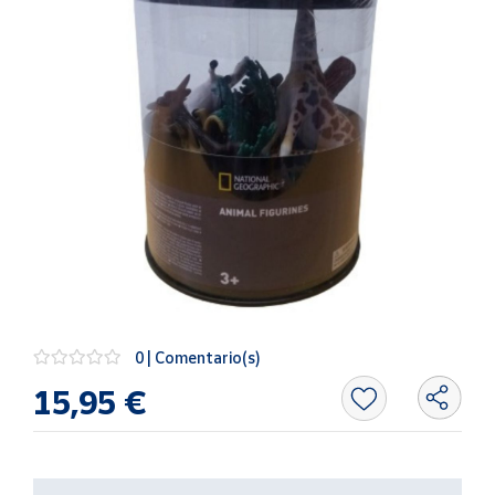
Artesanía
Oficina y
Papelería
Para Canarias,
Ceuta y Melilla
Más
populares
Bono
Cultural
Nuestros
vendedores
0 | Comentario(s)
Las
15,95 €
novedades
de Correos
Market