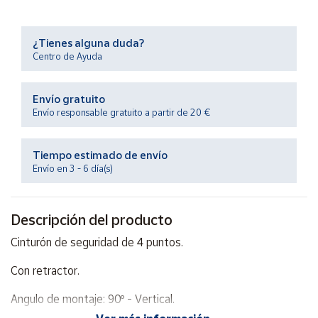
Productos
Solidarios
¿Tienes alguna duda?
Centro de Ayuda
Ayuda
Envío gratuito
Centro
Envío responsable gratuito a partir de 20 €
de ayuda
Contacto
Tiempo estimado de envío
Envío en 3 - 6 día(s)
Vendedores
Descripción del producto
Mapa de
vendedores
Cinturón de seguridad de 4 puntos.
Hazte
Con retractor.
vendedor
Área
Angulo de montaje: 90º - Vertical.
vendedor