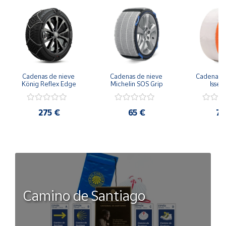
Cadenas de nieve 
Cadenas de nieve 
Cadena nie
König Reflex Edge
Michelin SOS Grip
Isse 
275 €
65 €
78
Camino de Santiago