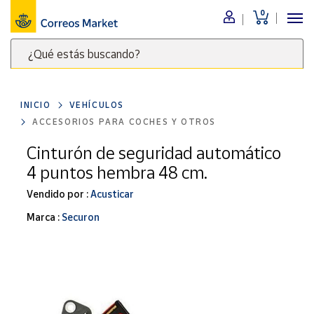
0
Menú
¿Qué estás buscando?
Nuestro
catálogo
Escribe
palabras
INICIO
VEHÍCULOS
clave
Alimentación
ACCESORIOS PARA COCHES Y OTROS
para
Bebidas
buscar
Cinturón de seguridad automático
Ocio y cultura
productos
4 puntos hembra 48 cm.
en
Juguetes y
juegos
Correos
Vendido por :
Acusticar
Market
Libros y
Marca :
Securon
.
revistas
Merchandising
y regalos
Tienda de
Correos