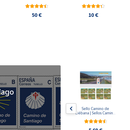
50 €
10 €
NOVEDAD
iago
x5
x5
Tusello Camino de 
Sello Camino de 
ck 
Santiago 2026 | La 
Liébana | Sellos Camino 
Flecha Amarilla | Tarifa 
de Santiago del Norte
A | Pack de 5