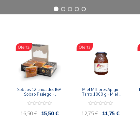
Oferta
Oferta
Sobaos 12 unidades IGP 
Miel Milflores Apigu 
Sobao Pasiego - 
Tarro 1000 g - Miel 
Paquete 1 Kg
Artesana de la Alcarria
16,50 €
15,50 €
12,75 €
11,75 €