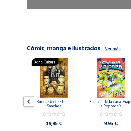
6,47 €
8,25 €
Cómic, manga e ilustrados
Ver más
Bono Cultural
ón del 
Buena Gente - Isaac 
Ciencia de la caca: Viaje
encia en 
Sánchez
a Popotopía
ic
9 €
19,95 €
9,95 €