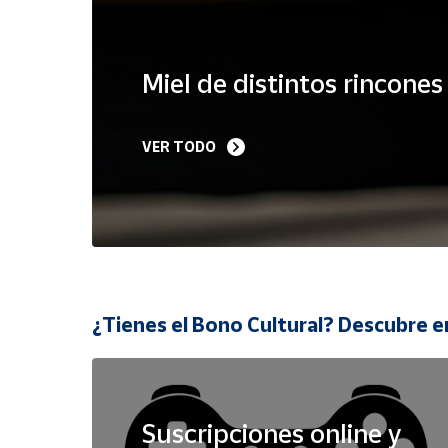
Cuenta
Miel de distintos rincone
Área
cliente
VER TODO
Ubicación
Península
y
Baleares
Canarias,
¿Tienes el Bono Cultural? Descubre e
Ceuta y
Melilla
Suscripciones online y