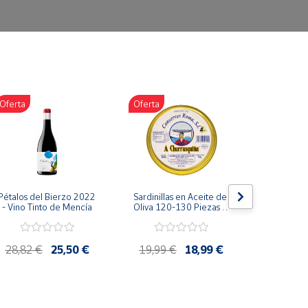
Oferta
Oferta
Oferta
Pétalos del Bierzo 2022 
Sardinillas en Aceite de 
Bonito d
- Vino Tinto de Mencía
Oliva 120-130 Piezas A 
escabeche
Churrusquiña - 
Conservas Gallegas 
Premium
28,82 €
25,50 €
19,99 €
18,99 €
4,85 