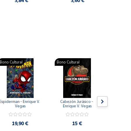
3,84 €
3,60 €
2
Pat
Bono Cultural
Bono Cultural
Bono Cult
Espiderman - Enrique V. 
Cabezón Jurásico - 
Jarripot
Vegas
Enrique V. Vegas
cabezón 
V
19,90 €
15 €
19