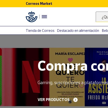
Correos Market
Menú
¿Qu
Nuestro
catálogo
Tienda de Correos
Destacado en alimentación
Beb
Alimentación
Bebidas
El Camino 
Ocio y cultura
Juguetes y
juegos
de sellos
Libros y
revistas
Merchandising
Dedicados a los símbolos más univer
y regalos
Tienda de
EMPIEZA A COLECCIONAR
Correos