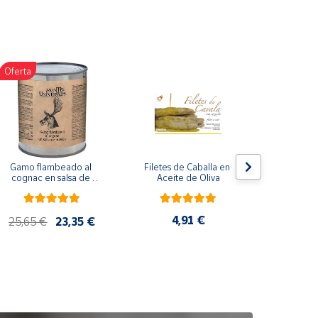
Oferta
Gamo flambeado al 
Filetes de Caballa en 
Pack 
cognac en salsa de 
Aceite de Oliva
compuesto
nueces (865 g)
de co
ela
artes
4,91 €
25,65 €
23,35 €