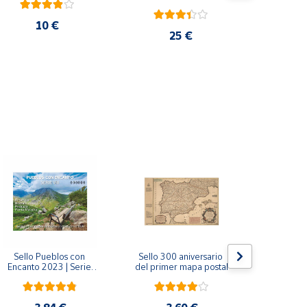
10 €
25 €
Sello Pueblos con 
Sello 300 aniversario 
Sello Mil
Encanto 2023 | Serie 
del primer mapa postal
funda
VIII I Bagergue, Briones, 
Monaste
Pedraza y Ponte 
Salvador d
Maceira | Hoja bloque
(Asturi