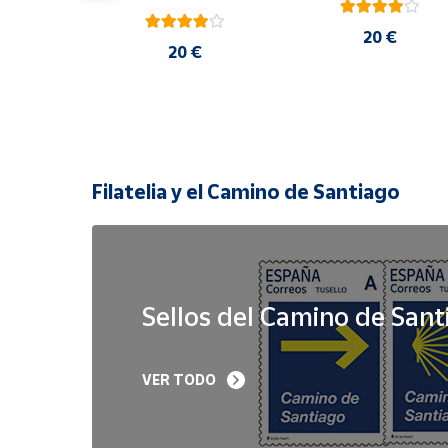
20 €
 €
20 €
Filatelia y el Camino de Santiago
Sellos del Camino de Sant
Sello Iglesia 
Sello Año Jubilar 
VER TODO
prerrománica de 
Lebaniego 2023 I Pa
Priesca. Asturias | Serie 
de 5
Patrimonio Histórico | 
Hoja Bloque