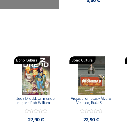
7,50 €
5,60 €
Bono Cultural
Bono Cultural
 
Juez Dredd. Un mundo 
Viejas promesas - Álvaro 
mejor - Rob Williams y 
Velasco, Iñaki San 
Arthur Wyatt
Román y Pedro 
Rodríguez
27,90 €
22,90 €