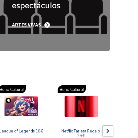
espectáculos
ARTES VIVAS
Bono Cultural
Bono Cultural
Bono Cult
League of Legends 10€
Netflix Tarjeta Regalo 
Gift Card
25€