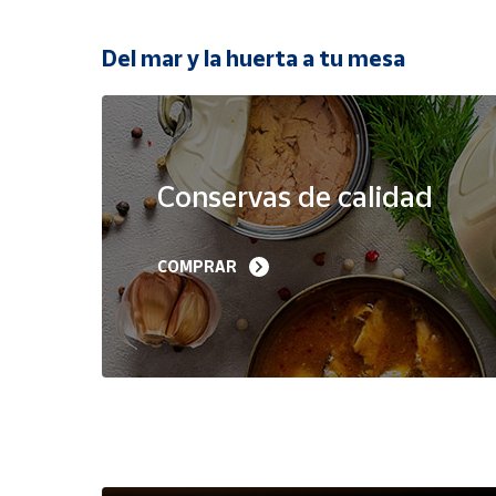
Productos
Solidarios
Del mar y la huerta a tu mesa
Ayuda
Oferta
Centro
de ayuda
Conservas de calidad
Contacto
Filetes de Melva 
Sardinillas en Aceite 
COMPRAR
Canutera de Barbate 
Oliva 40-45 piezas A
Vendedores
525 g
Churrusquiña
35,90 €
7,50 €
6,80 €
Mapa de
vendedores
Hazte
vendedor
Área
vendedor