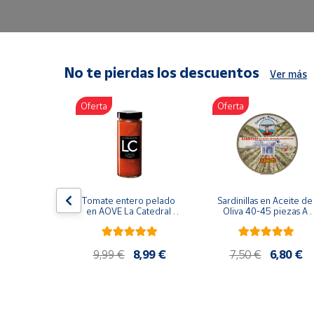
Artesanía
Oficina y
Papelería
Para Canarias,
No te pierdas los descuentos
Ver más
Ceuta y Melilla
Oferta
Oferta
Más
populares
Bono
Cultural
lancos 10-
Tomate entero pelado 
Sardinillas en Aceite de 
o gourmet 
Nuestros
en AOVE La Catedral 
Oliva 40-45 piezas A 
g
ER-630
Churrusquiña
vendedores
Las
9,99 €
9,99 €
8,99 €
7,50 €
6,80 €
novedades
de Correos
Market