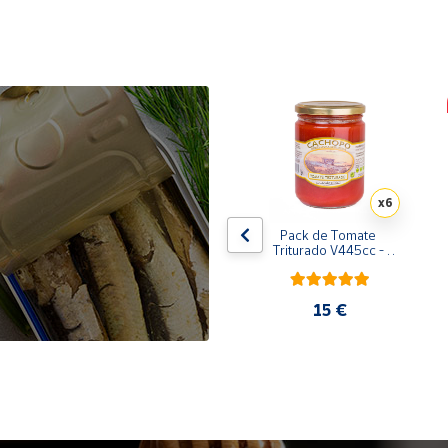
x10
x6
de 
Pack de 10 latas de 
Pack de Tomate 
 
Sardinillas en aceite de 
Triturado V445cc - 
oliva 125 ml
6x400g
31,35 €
15 €