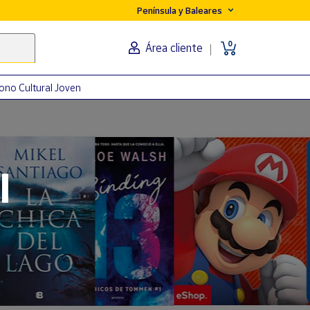
Península y Baleares
0
Área cliente
ono Cultural Joven
orma