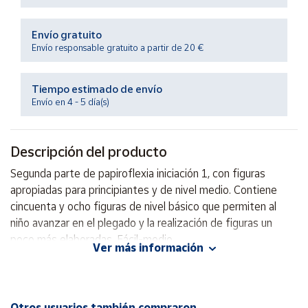
Productos
Solidarios
Envío gratuito
Envío responsable gratuito a partir de 20 €
Ayuda
Tiempo estimado de envío
Centro
Envío en 4 - 5 día(s)
de ayuda
Contacto
Descripción del producto
Segunda parte de papiroflexia iniciación 1, con figuras
Vendedores
apropiadas para principiantes y de nivel medio. Contiene
cincuenta y ocho figuras de nivel básico que permiten al
Mapa de
niño avanzar en el plegado y la realización de figuras un
vendedores
poco más elaboradas. Fácil-medio.
Ver más información
Hazte
vendedor
Autor: Vicente Palacios
Área
Editorial: Salvatella
vendedor
ISBN: 9788484122906
Otros usuarios también compraron