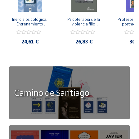
Inercia psicológica. 
Psicoterapia de la 
Profesorado,
Entrenamiento 
violencia filio-
postmode
Emocional para la 
parental. Entre el 
Cambian los
Igualdad de Género.
secreto y la 
cambi
vergüenza.
profes
24,61 €
26,83 €
30,
Camino de Santiago