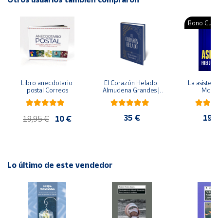
Idioma: Español
Cuenta
Bono Cultu
Área
cliente
Libro anecdotario 
El Corazón Helado. 
La asistent
Ubicación
postal Correos
Almudena Grandes | 
McFa
Edición especial de 
lujo | Libro con sello y 
matasellos
Península
35 €
19,
19,95 €
10 €
y
Baleares
Canarias,
Ceuta y
Lo último de este vendedor
Melilla