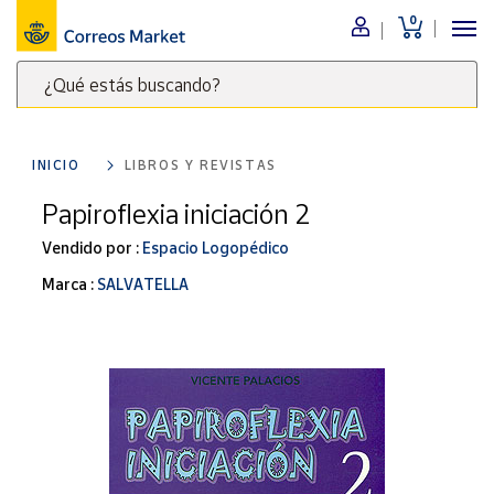
0
Menú
¿Qué estás buscando?
Nuestro
catálogo
Escribe
palabras
INICIO
LIBROS Y REVISTAS
clave
Alimentación
para
Papiroflexia iniciación 2
Bebidas
buscar
Ocio y cultura
Vendido por :
Espacio Logopédico
productos
en
Juguetes y
Marca :
SALVATELLA
juegos
Correos
Market
Libros y
.
revistas
Merchandising
y regalos
Tienda de
Correos