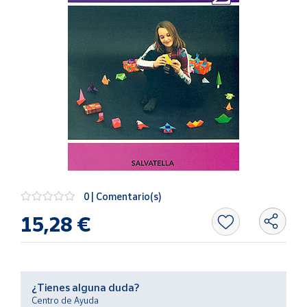
Artesanía
Oficina y
Papelería
Para Canarias,
Ceuta y Melilla
Más
populares
Bono
Cultural
0 | Comentario(s)
Nuestros
15,28 €
vendedores
Las
novedades
de Correos
Market
¿Tienes alguna duda?
Centro de Ayuda