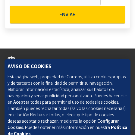
Verificación reCAPTCHA
ENVIAR
AVISO DE COOKIES
Política de cookies
Esta página web, propiedad de Correos, utiliza cookies propias
y de terceros con la finalidad de permitir su navegación,
Aviso legal
elaborar información estadística, analizar sus hábitos de
navegación y servir publicidad personalizada. Puedes hacer clic
Condiciones del servicio
en
Aceptar
todas para permitir el uso de todas las cookies.
También puedes rechazar todas (salvo las cookies necesarias)
Política de Privacidad Web
en el botón Rechazar todas, o elegir qué tipo de cookies
deseas aceptar o rechazar, mediante la opción
Configurar
Informe de transparencia
Cookies.
Puedes obtener más información en nuestra
Política
de Cookies
.
SOCIEDAD ESTATAL CORREOS Y TELÉGRAFOS, S.A., S.M.E. Todos los derechos