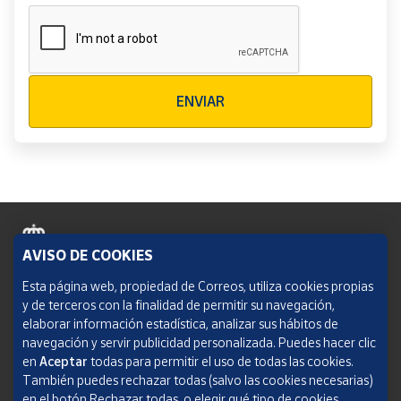
Verificación reCAPTCHA
ENVIAR
AVISO DE COOKIES
Política de cookies
Esta página web, propiedad de Correos, utiliza cookies propias
y de terceros con la finalidad de permitir su navegación,
Aviso legal
elaborar información estadística, analizar sus hábitos de
navegación y servir publicidad personalizada. Puedes hacer clic
Condiciones del servicio
en
Aceptar
todas para permitir el uso de todas las cookies.
También puedes rechazar todas (salvo las cookies necesarias)
Política de Privacidad Web
en el botón Rechazar todas, o elegir qué tipo de cookies