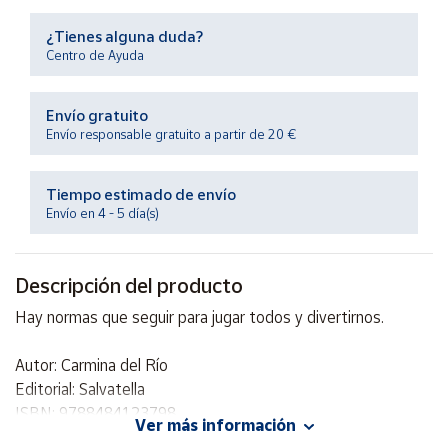
Productos
Solidarios
¿Tienes alguna duda?
Centro de Ayuda
Ayuda
Envío gratuito
Envío responsable gratuito a partir de 20 €
Centro
de ayuda
Tiempo estimado de envío
Contacto
Envío en 4 - 5 día(s)
Vendedores
Descripción del producto
Mapa de
Hay normas que seguir para jugar todos y divertirnos.
vendedores
Hazte
Autor: Carmina del Río
vendedor
Editorial: Salvatella
ISBN: 9788484123798
Área
Ver más información
vendedor
Idioma: Español