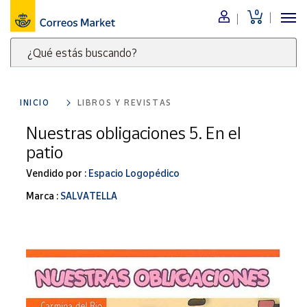
0
Menú
¿Qué estás buscando?
Nuestro
catálogo
Escribe
palabras
INICIO
LIBROS Y REVISTAS
clave
Alimentación
para
Nuestras obligaciones 5. En el
Bebidas
buscar
patio
Ocio y cultura
productos
en
Vendido por :
Espacio Logopédico
Juguetes y
juegos
Correos
Marca :
SALVATELLA
Market
Libros y
.
revistas
Merchandising
y regalos
Tienda de
Correos