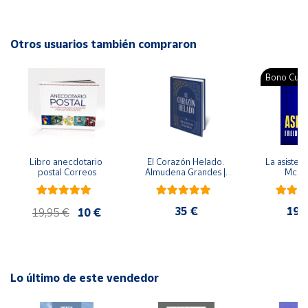
Cuenta
Otros usuarios también compraron
Área
Bono Cultu
cliente
Ubicación
Libro anecdotario 
El Corazón Helado. 
La asistent
Península
postal Correos
Almudena Grandes | 
McFa
y
Edición especial de 
Baleares
lujo | Libro con sello y 
matasellos
35 €
19,
Canarias,
19,95 €
10 €
Ceuta y
Melilla
Lo último de este vendedor