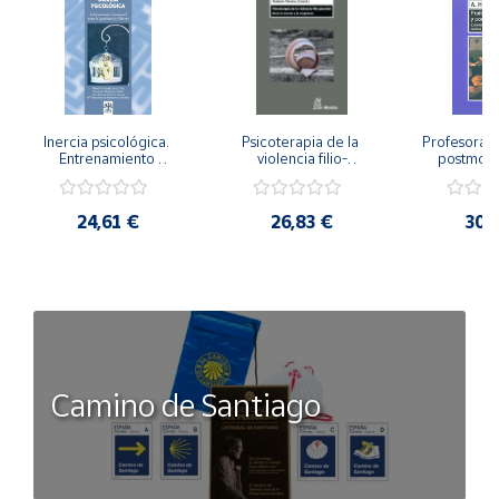
Inercia psicológica. 
Psicoterapia de la 
Profesorado,
Entrenamiento 
violencia filio-
postmode
Emocional para la 
parental. Entre el 
Cambian los
Igualdad de Género.
secreto y la 
cambi
vergüenza.
profes
24,61 €
26,83 €
30,
Camino de Santiago