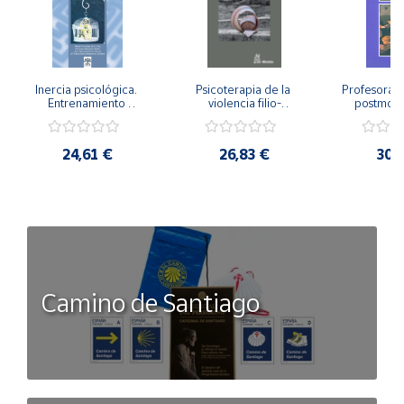
Inercia psicológica. 
Psicoterapia de la 
Profesorado,
Entrenamiento 
violencia filio-
postmode
Emocional para la 
parental. Entre el 
Cambian los
Igualdad de Género.
secreto y la 
cambi
vergüenza.
profes
24,61 €
26,83 €
30,
Camino de Santiago