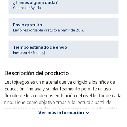
¿Tienes alguna duda?
Productos
Solidarios
Centro de Ayuda
Envío gratuito
Ayuda
Envío responsable gratuito a partir de 20 €
Centro
de ayuda
Tiempo estimado de envío
Envío en 4 - 5 día(s)
Contacto
Descripción del producto
Vendedores
Lectojuegos es un material que va dirigido a los niños de
Educación Primaria y su planteamiento permite un uso
Mapa de
vendedores
flexible de los cuadernos en función del nivel lector de cada
niño. Tiene como objetivo trabajar la lectura a partir de
Hazte
vendedor
actividades que ayuden en la comprensión y la adquisición
Ver más información
de velocidad, condiciones indispensables para conseguir una
Área
buena eficacia lectora.
vendedor