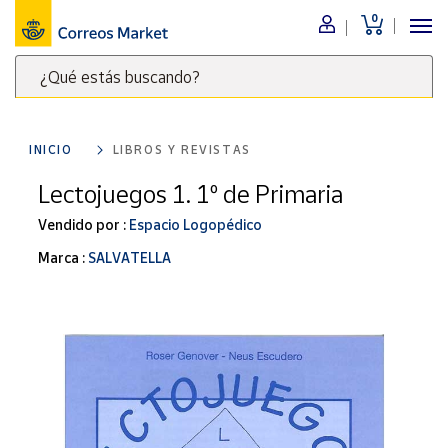
0
Menú
¿Qué estás buscando?
Nuestro
catálogo
Escribe
palabras
INICIO
LIBROS Y REVISTAS
clave
Alimentación
para
Lectojuegos 1. 1º de Primaria
Bebidas
buscar
Ocio y cultura
Vendido por :
Espacio Logopédico
productos
en
Juguetes y
Marca :
SALVATELLA
juegos
Correos
Market
Libros y
.
revistas
Merchandising
y regalos
Tienda de
Correos