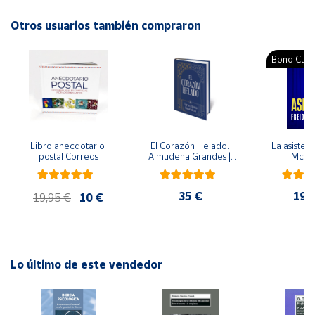
Autor: Roser Genover Huguet
Otros usuarios también compraron
Cuenta
Editorial: Salvatella
ISBN: 9788484125952
Bono Cultu
Área
Idioma: Español
cliente
Ubicación
Libro anecdotario 
El Corazón Helado. 
La asistent
postal Correos
Almudena Grandes | 
McFa
Península
Edición especial de 
lujo | Libro con sello y 
y
matasellos
Baleares
35 €
19,
19,95 €
10 €
Canarias,
Ceuta y
Melilla
Lo último de este vendedor