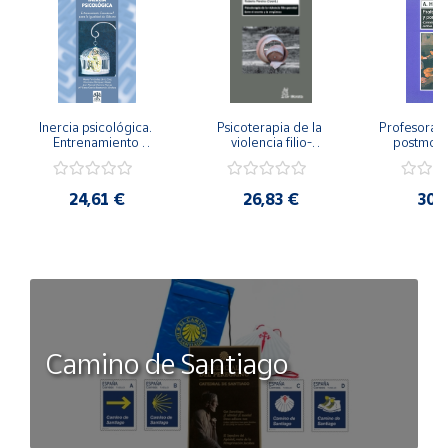
Inercia psicológica. 
Psicoterapia de la 
Profesorado,
Entrenamiento 
violencia filio-
postmode
Emocional para la 
parental. Entre el 
Cambian los
Igualdad de Género.
secreto y la 
cambi
vergüenza.
profes
24,61 €
26,83 €
30,
Camino de Santiago