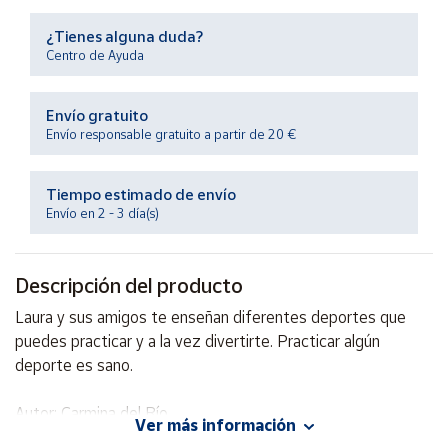
Productos
Solidarios
¿Tienes alguna duda?
Centro de Ayuda
Ayuda
Envío gratuito
Envío responsable gratuito a partir de 20 €
Centro
de ayuda
Tiempo estimado de envío
Contacto
Envío en 2 - 3 día(s)
Vendedores
Descripción del producto
Mapa de
Laura y sus amigos te enseñan diferentes deportes que
vendedores
puedes practicar y a la vez divertirte. Practicar algún
Hazte
deporte es sano.
vendedor
Autor: Carmina del Río
Área
Ver más información
vendedor
Editorial: Salvatella