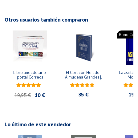
ISBN: 9788484124221
Idioma: Español
Cuenta
Otros usuarios también compraron
Área
Bono Cultu
cliente
Ubicación
Libro anecdotario 
El Corazón Helado. 
La asistent
Península
postal Correos
Almudena Grandes | 
McFa
y
Edición especial de 
Baleares
lujo | Libro con sello y 
matasellos
35 €
19,
Canarias,
19,95 €
10 €
Ceuta y
Melilla
Lo último de este vendedor