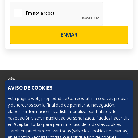
Verificación reCAPTCHA
ENVIAR
AVISO DE COOKIES
Política de cookies
Esta página web, propiedad de Correos, utiliza cookies propias
y de terceros con la finalidad de permitir su navegación,
Aviso legal
elaborar información estadística, analizar sus hábitos de
navegación y servir publicidad personalizada. Puedes hacer clic
Condiciones del servicio
en
Aceptar
todas para permitir el uso de todas las cookies.
También puedes rechazar todas (salvo las cookies necesarias)
Política de Privacidad Web
en el botón Rechazar todas, o elegir qué tipo de cookies