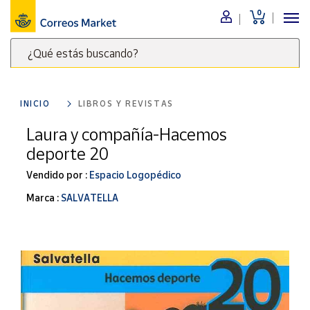
0
Menú
¿Qué estás buscando?
Nuestro
catálogo
Escribe
palabras
INICIO
LIBROS Y REVISTAS
clave
Alimentación
para
Laura y compañía-Hacemos
Bebidas
buscar
deporte 20
Ocio y cultura
productos
en
Vendido por :
Espacio Logopédico
Juguetes y
juegos
Correos
Marca :
SALVATELLA
Market
Libros y
.
revistas
Merchandising
y regalos
Tienda de
Correos