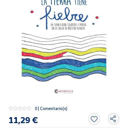
Artesanía
Oficina y
Papelería
Para Canarias,
Ceuta y Melilla
Más
populares
Bono
Cultural
Nuestros
vendedores
Las
novedades
0 | Comentario(s)
de Correos
Market
11,29 €