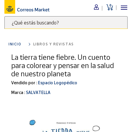
0
Menú
¿Qué estás buscando?
Nuestro
catálogo
Escribe
palabras
INICIO
LIBROS Y REVISTAS
clave
Alimentación
para
La tierra tiene fiebre. Un cuento
Bebidas
buscar
para colorear y pensar en la salud
Ocio y cultura
productos
de nuestro planeta
en
Juguetes y
juegos
Correos
Vendido por :
Espacio Logopédico
Market
Libros y
Marca :
SALVATELLA
.
revistas
Merchandising
y regalos
Tienda de
Correos