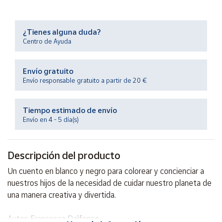
Productos
Solidarios
¿Tienes alguna duda?
Centro de Ayuda
Ayuda
Envío gratuito
Centro
de ayuda
Envío responsable gratuito a partir de 20 €
Contacto
Tiempo estimado de envío
Envío en 4 - 5 día(s)
Vendedores
Descripción del producto
Mapa de
vendedores
Un cuento en blanco y negro para colorear y concienciar a
Hazte
nuestros hijos de la necesidad de cuidar nuestro planeta de
vendedor
una manera creativa y divertida.
Área
vendedor
Autor: Francesca Dalfonso