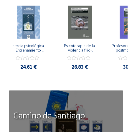
Inercia psicológica. 
Psicoterapia de la 
Profesorado,
Entrenamiento 
violencia filio-
postmode
Emocional para la 
parental. Entre el 
Cambian los
Igualdad de Género.
secreto y la 
cambi
vergüenza.
profes
24,61 €
26,83 €
30,
Camino de Santiago