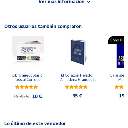
Ver más información
Editorial: Salvatella
ISBN: 9788417091361
Cuenta
Idioma: Español
Otros usuarios también compraron
Área
cliente
Bono Cultu
Ubicación
Península
y
Libro anecdotario 
El Corazón Helado. 
La asistent
Baleares
postal Correos
Almudena Grandes | 
McFa
Edición especial de 
Canarias,
lujo | Libro con sello y 
matasellos
Ceuta y
35 €
19,
19,95 €
10 €
Melilla
Lo último de este vendedor