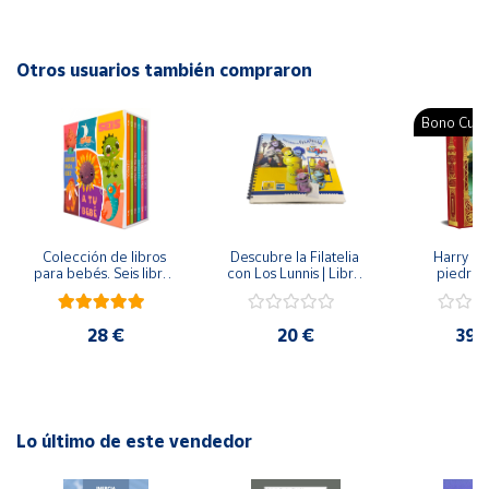
Autor: Eulàlia Tramuns i Figueras, Mònica Ramoneda
Cuenta
Editorial: Salvatella
Otros usuarios también compraron
ISBN: 9788419565716
Área
Idioma: Catalán
Bono Cultu
cliente
Ubicación
Colección de libros 
Descubre la Filatelia 
Harry Pot
Península
para bebés. Seis libros 
con Los Lunnis | Libro 
piedra fi
y
de cartón en caja
filatélico
(edición Mi
Baleares
J.K. R
28 €
20 €
39,
Canarias,
Ceuta y
Melilla
Lo último de este vendedor