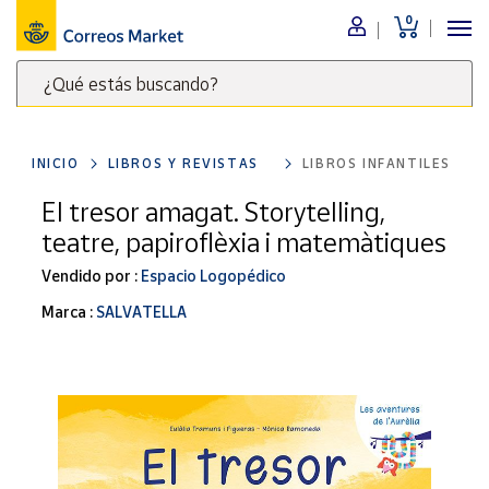
0
Menú
¿Qué estás buscando?
Nuestro
catálogo
Escribe
palabras
INICIO
LIBROS Y REVISTAS
LIBROS INFANTILES
clave
Alimentación
para
El tresor amagat. Storytelling,
Bebidas
buscar
teatre, papiroflèxia i matemàtiques
Ocio y cultura
productos
en
Vendido por :
Espacio Logopédico
Juguetes y
juegos
Correos
Marca :
SALVATELLA
Market
Libros y
.
revistas
Merchandising
y regalos
Tienda de
Correos