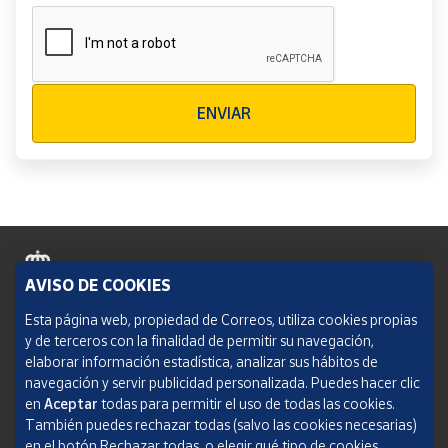
Verificación reCAPTCHA
ENVIAR
AVISO DE COOKIES
Política de cookies
Esta página web, propiedad de Correos, utiliza cookies propias
y de terceros con la finalidad de permitir su navegación,
Aviso legal
elaborar información estadística, analizar sus hábitos de
navegación y servir publicidad personalizada. Puedes hacer clic
Condiciones del servicio
en
Aceptar
todas para permitir el uso de todas las cookies.
También puedes rechazar todas (salvo las cookies necesarias)
Política de Privacidad Web
en el botón Rechazar todas, o elegir qué tipo de cookies