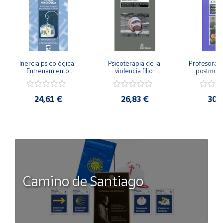
Inercia psicológica. 
Psicoterapia de la 
Profesorado,
Entrenamiento 
violencia filio-
postmode
Emocional para la 
parental. Entre el 
Cambian los
Igualdad de Género.
secreto y la 
cambi
vergüenza.
profes
24,61 €
26,83 €
30,
Camino de Santiago