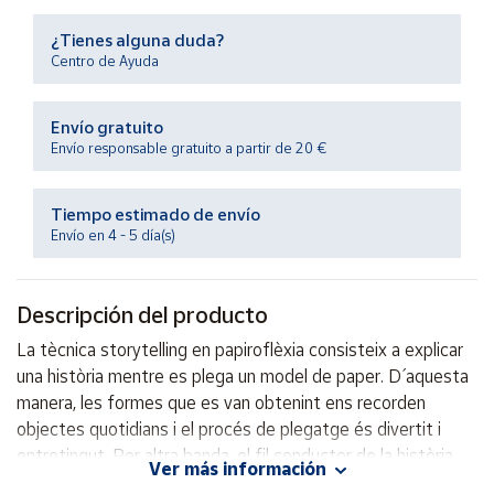
Productos
Solidarios
¿Tienes alguna duda?
Centro de Ayuda
Ayuda
Envío gratuito
Envío responsable gratuito a partir de 20 €
Centro
de ayuda
Tiempo estimado de envío
Contacto
Envío en 4 - 5 día(s)
Vendedores
Descripción del producto
Mapa de
La tècnica storytelling en papiroflèxia consisteix a explicar
vendedores
una història mentre es plega un model de paper. D´ aquesta
Hazte
manera, les formes que es van obtenint ens recorden
vendedor
objectes quotidians i el procés de plegatge és divertit i
entretingut. Per altra banda, el fil conductor de la història
Área
Ver más información
vendedor
ens facilita recordar-ne els passos.