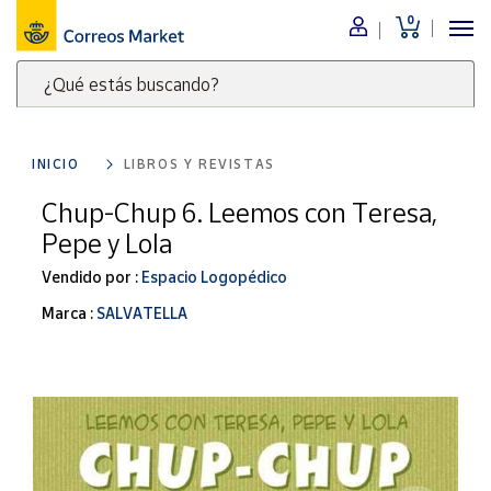
0
Menú
¿Qué estás buscando?
Nuestro
catálogo
Escribe
palabras
INICIO
LIBROS Y REVISTAS
clave
Alimentación
para
Chup-Chup 6. Leemos con Teresa,
Bebidas
buscar
Pepe y Lola
Ocio y cultura
productos
en
Vendido por :
Espacio Logopédico
Juguetes y
juegos
Correos
Marca :
SALVATELLA
Market
Libros y
.
revistas
Merchandising
y regalos
Tienda de
Correos