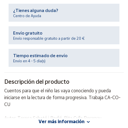
Productos
Solidarios
¿Tienes alguna duda?
Centro de Ayuda
Ayuda
Envío gratuito
Envío responsable gratuito a partir de 20 €
Centro
de ayuda
Tiempo estimado de envío
Contacto
Envío en 4 - 5 día(s)
Vendedores
Descripción del producto
Mapa de
Cuentos para que el niño las vaya conociendo y pueda
vendedores
iniciarse en la lectura de forma progresiva. Trabaja CA-CO-
Hazte
CU
vendedor
Autor: Teresa Sabaté i Rodié, Rita Culla Perarnau
Área
Ver más información
vendedor
Editorial: Salvatella