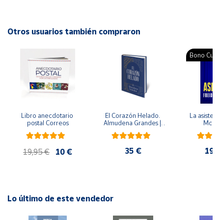
ISBN: 9788484126096
Idioma: Español
Cuenta
Otros usuarios también compraron
Área
Bono Cultu
cliente
Ubicación
Libro anecdotario 
El Corazón Helado. 
La asistent
Península
postal Correos
Almudena Grandes | 
McFa
y
Edición especial de 
Baleares
lujo | Libro con sello y 
matasellos
35 €
19,
Canarias,
19,95 €
10 €
Ceuta y
Melilla
Lo último de este vendedor