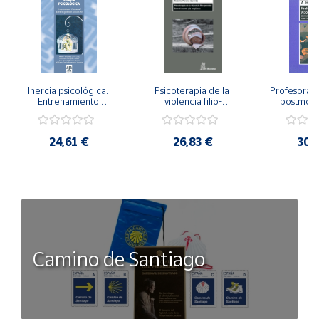
Inercia psicológica. 
Psicoterapia de la 
Profesorado,
Entrenamiento 
violencia filio-
postmode
Emocional para la 
parental. Entre el 
Cambian los
Igualdad de Género.
secreto y la 
cambi
vergüenza.
profes
24,61 €
26,83 €
30,
Camino de Santiago