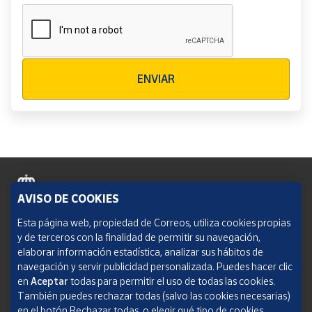
Verificación reCAPTCHA
ENVIAR
AVISO DE COOKIES
Política de cookies
Esta página web, propiedad de Correos, utiliza cookies propias
y de terceros con la finalidad de permitir su navegación,
Aviso legal
elaborar información estadística, analizar sus hábitos de
navegación y servir publicidad personalizada. Puedes hacer clic
Condiciones del servicio
en
Aceptar
todas para permitir el uso de todas las cookies.
También puedes rechazar todas (salvo las cookies necesarias)
Política de Privacidad Web
en el botón Rechazar todas, o elegir qué tipo de cookies