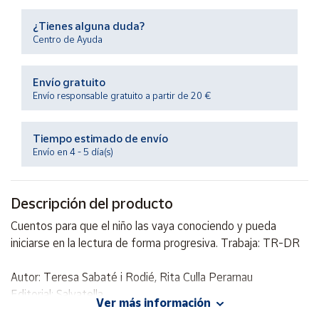
Productos
Solidarios
¿Tienes alguna duda?
Centro de Ayuda
Ayuda
Envío gratuito
Envío responsable gratuito a partir de 20 €
Centro
de ayuda
Tiempo estimado de envío
Contacto
Envío en 4 - 5 día(s)
Vendedores
Descripción del producto
Mapa de
Cuentos para que el niño las vaya conociendo y pueda
vendedores
iniciarse en la lectura de forma progresiva. Trabaja: TR-DR
Hazte
vendedor
Autor: Teresa Sabaté i Rodié, Rita Culla Perarnau
Editorial: Salvatella
Área
Ver más información
vendedor
ISBN: 9788484126201