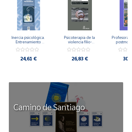
Inercia psicológica. 
Psicoterapia de la 
Profesorado,
Entrenamiento 
violencia filio-
postmode
Emocional para la 
parental. Entre el 
Cambian los
Igualdad de Género.
secreto y la 
cambi
vergüenza.
profes
24,61 €
26,83 €
30,
Camino de Santiago