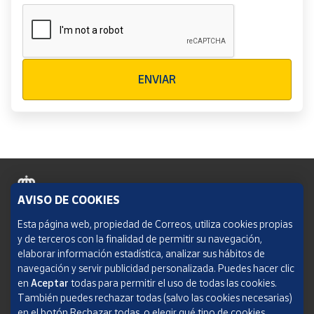
Verificación reCAPTCHA
ENVIAR
AVISO DE COOKIES
Política de cookies
Esta página web, propiedad de Correos, utiliza cookies propias
y de terceros con la finalidad de permitir su navegación,
Aviso legal
elaborar información estadística, analizar sus hábitos de
navegación y servir publicidad personalizada. Puedes hacer clic
Condiciones del servicio
en
Aceptar
todas para permitir el uso de todas las cookies.
También puedes rechazar todas (salvo las cookies necesarias)
Política de Privacidad Web
en el botón Rechazar todas, o elegir qué tipo de cookies