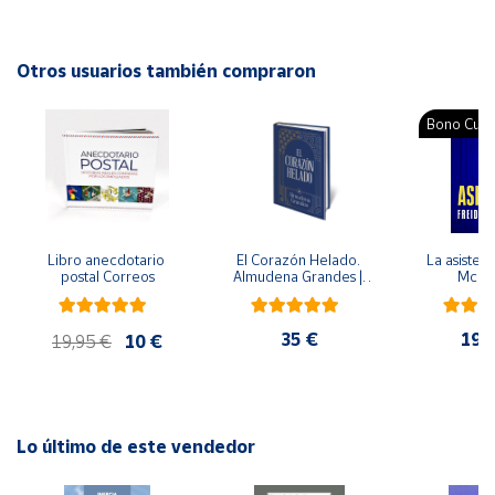
Idioma: Español
Cuenta
Otros usuarios también compraron
Área
Bono Cultu
cliente
Ubicación
Libro anecdotario 
El Corazón Helado. 
La asistent
Península
postal Correos
Almudena Grandes | 
McFa
y
Edición especial de 
Baleares
lujo | Libro con sello y 
matasellos
35 €
19,
Canarias,
19,95 €
10 €
Ceuta y
Melilla
Lo último de este vendedor