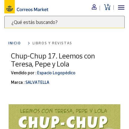
0
Menú
¿Qué estás buscando?
Nuestro
catálogo
Escribe
palabras
INICIO
LIBROS Y REVISTAS
clave
Alimentación
para
Chup-Chup 17. Leemos con
Bebidas
buscar
Teresa, Pepe y Lola
Ocio y cultura
productos
en
Vendido por :
Espacio Logopédico
Juguetes y
juegos
Correos
Marca :
SALVATELLA
Market
Libros y
.
revistas
Merchandising
y regalos
Tienda de
Correos