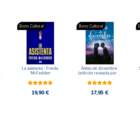
Bono Cultural
Bono Cultural
B
La asistenta - Freida 
Antes de diciembre 
McFadden
(edición revisada por la 
o 
autora) - Joana Marcús
19,90 €
17,95 €