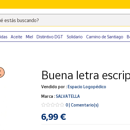
é estás buscando?
Escribe
palabras
clave
idas
Aceite
Miel
Distintivo DGT
Solidario
Camino de Santiago
B
para
buscar
productos
en
Buena letra escri
Correos
Market
.
Vendido por :
Espacio Logopédico
Marca :
SALVATELLA
0 | Comentario(s)
6,99 €