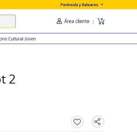
Península y Baleares
0
Área cliente
ono Cultural Joven
pt 2