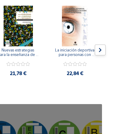
Nuevas estrategias 
La iniciación deportiva 
El método Cl
ara la enseñanza de la 
para personas con 
ortografía.
ceguera y deficiencia 
visual.
18,4
21,78 €
22,84 €