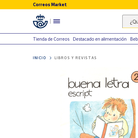
Correos Market
Menú
¿Qu
Nuestro
catálogo
Tienda de Correos
Destacado en alimentación
Beb
Alimentación
INICIO
LIBROS Y REVISTAS
Bebidas
Ocio y cultura
Juguetes y
juegos
Libros y
revistas
Merchandising
y regalos
Tienda de
Correos