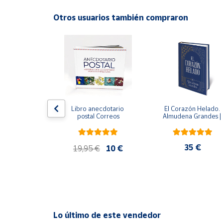
Productos
Solidarios
Otros usuarios también compraron
ral
Ayuda
Centro
de ayuda
Contacto
edición 
Libro anecdotario 
El Corazón Helado. 
 avalada por 
postal Correos
Almudena Grandes | 
l Estate) - 
Edición especial de luj
Vendedores
e Orwell
| Libro con sello y 
matasellos
,95 €
35 €
19,95 €
10 €
Mapa de
vendedores
Hazte
vendedor
Área
Lo último de este vendedor
vendedor