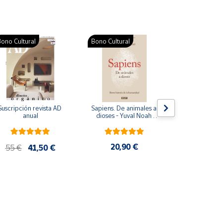
ono Cultural
Bono Cultural
Suscripción revista AD 
Sapiens. De animales a 
Colección d
anual
dioses - Yuval Noah 
para bebés. S
Harari
de cartón
20,90 €
28
55 €
41,50 €