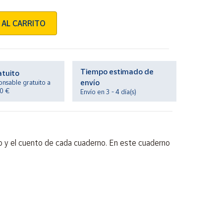
 AL CARRITO
Tiempo estimado de
atuito
envío
onsable gratuito a
20 €
Envío en 3 - 4 día(s)
lario y el cuento de cada cuaderno. En este cuaderno