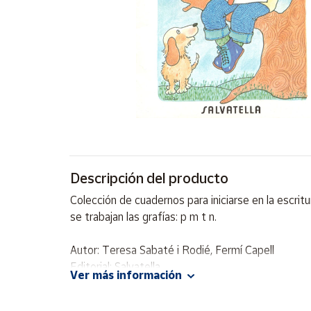
Artesanía
Oficina y
Papelería
Para Canarias,
Ceuta y Melilla
Más
populares
Bono
Descripción del producto
Cultural
Colección de cuadernos para iniciarse en la escritur
Nuestros
se trabajan las grafías: p m t n.
vendedores
Las
Autor: Teresa Sabaté i Rodié, Fermí Capell
novedades
Editorial: Salvatella
de Correos
Ver más información
Market
ISBN: 9788472104372
Idioma: Español