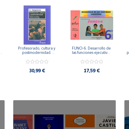
Profesorado, cultura y 
FUNCI-6. Desarrollo de 
 
postmodernidad. 
las funciones ejecutivas. 
p
Cambian los tiempos, 
6º de Primaria.
cambia el profesorado.
30,99 €
17,59 €