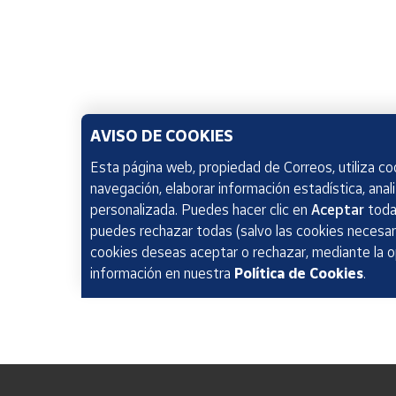
AVISO DE COOKIES
Esta página web, propiedad de Correos, utiliza coo
navegación, elaborar información estadística, anal
personalizada. Puedes hacer clic en
Aceptar
todas
puedes rechazar todas (salvo las cookies necesari
cookies deseas aceptar o rechazar, mediante la 
información en nuestra
Política de Cookies
.