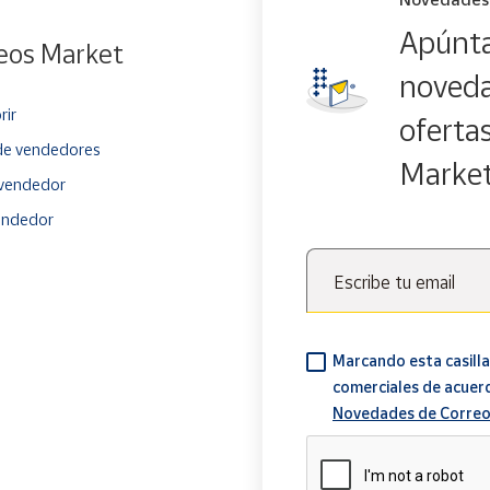
Apúnta
eos Market
noveda
rir
oferta
e vendedores
Marke
vendedor
endedor
Escribe tu email
Marcando esta casilla
comerciales de acuer
Novedades de Correo