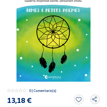
Artesanía
Oficina y
Papelería
Para Canarias,
Ceuta y Melilla
Más
populares
Bono
Cultural
Nuestros
vendedores
Las
novedades
0 | Comentario(s)
de Correos
Market
13,18 €