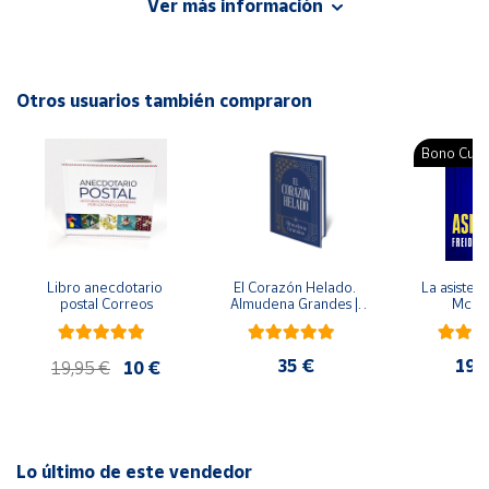
Ver más información
Autor: Noemí Fernández Selva
Cuenta
Editorial: Salvatella
ISBN: 9788484128984
Otros usuarios también compraron
Área
Idioma: Catalán
cliente
Bono Cultu
Ubicación
Península
y
Libro anecdotario 
El Corazón Helado. 
La asistent
Baleares
postal Correos
Almudena Grandes | 
McFa
Edición especial de 
Canarias,
lujo | Libro con sello y 
matasellos
Ceuta y
35 €
19,
19,95 €
10 €
Melilla
Lo último de este vendedor