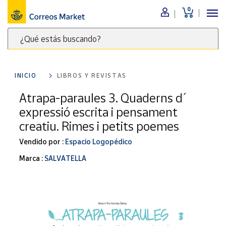
0
Menú
¿Qué estás buscando?
Nuestro
catálogo
Escribe
palabras
INICIO
LIBROS Y REVISTAS
clave
Alimentación
para
Atrapa-paraules 3. Quaderns d´
Bebidas
buscar
expressió escrita i pensament
Ocio y cultura
productos
creatiu. Rimes i petits poemes
en
Juguetes y
juegos
Correos
Vendido por :
Espacio Logopédico
Market
Libros y
Marca :
SALVATELLA
.
revistas
Merchandising
y regalos
Tienda de
Correos