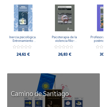
Inercia psicológica. 
Psicoterapia de la 
Profesorado,
Entrenamiento 
violencia filio-
postmode
Emocional para la 
parental. Entre el 
Cambian los
Igualdad de Género.
secreto y la 
cambi
vergüenza.
profes
24,61 €
26,83 €
30,
Camino de Santiago