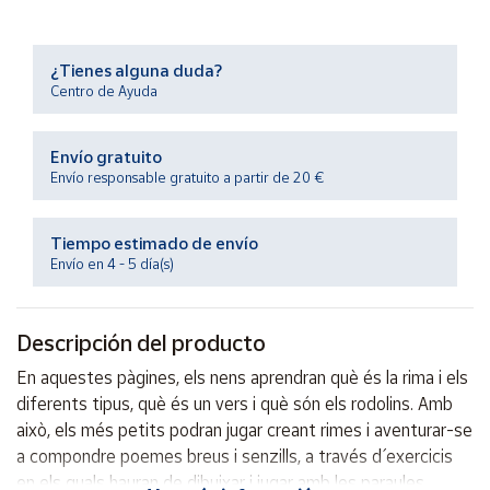
Productos
Solidarios
¿Tienes alguna duda?
Centro de Ayuda
Ayuda
Envío gratuito
Centro
de ayuda
Envío responsable gratuito a partir de 20 €
Contacto
Tiempo estimado de envío
Envío en 4 - 5 día(s)
Vendedores
Descripción del producto
Mapa de
vendedores
En aquestes pàgines, els nens aprendran què és la rima i els
Hazte
diferents tipus, què és un vers i què són els rodolins. Amb
vendedor
això, els més petits podran jugar creant rimes i aventurar-se
Área
a compondre poemes breus i senzills, a través d´ exercicis
vendedor
en els quals hauran de dibuixar i jugar amb les paraules.