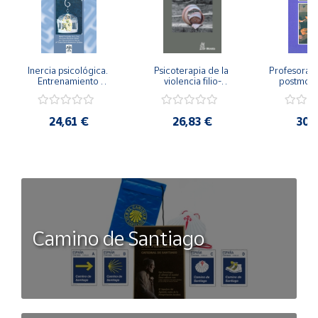
Inercia psicológica. 
Psicoterapia de la 
Profesorado,
Entrenamiento 
violencia filio-
postmode
Emocional para la 
parental. Entre el 
Cambian los
Igualdad de Género.
secreto y la 
cambi
vergüenza.
profes
24,61 €
26,83 €
30,
Camino de Santiago