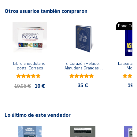
Autor: Liane Schneider
Editorial: Salamandra
Otros usuarios también compraron
Cuenta
ISBN: 9788418637254
Idioma: Catalán
Bono Cultu
Área
cliente
Ubicación
Libro anecdotario 
El Corazón Helado. 
La asistent
postal Correos
Almudena Grandes | 
McFa
Península
Edición especial de 
lujo | Libro con sello y 
y
matasellos
Baleares
35 €
19,
19,95 €
10 €
Canarias,
Ceuta y
Melilla
Lo último de este vendedor