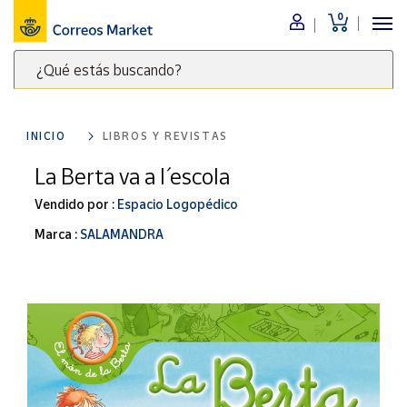
0
Menú
¿Qué estás buscando?
Nuestro
catálogo
Escribe
palabras
INICIO
LIBROS Y REVISTAS
clave
Alimentación
para
La Berta va a l´ escola
Bebidas
buscar
Ocio y cultura
Vendido por :
Espacio Logopédico
productos
en
Juguetes y
Marca :
SALAMANDRA
juegos
Correos
Market
Libros y
.
revistas
Merchandising
y regalos
Tienda de
Correos