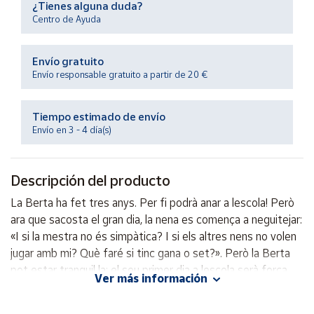
¿Tienes alguna duda?
Productos
Solidarios
Centro de Ayuda
Envío gratuito
Ayuda
Envío responsable gratuito a partir de 20 €
Centro
de ayuda
Tiempo estimado de envío
Envío en 3 - 4 día(s)
Contacto
Descripción del producto
Vendedores
La Berta ha fet tres anys. Per fi podrà anar a lescola! Però
ara que sacosta el gran dia, la nena es comença a neguitejar:
Mapa de
vendedores
«I si la mestra no és simpàtica? I si els altres nens no volen
jugar amb mi? Què faré si tinc gana o set?». Però la Berta
Hazte
vendedor
pot estar tranquil la: el seu primer dia a lescola serà força
Ver más información
entretingut...
Área
vendedor