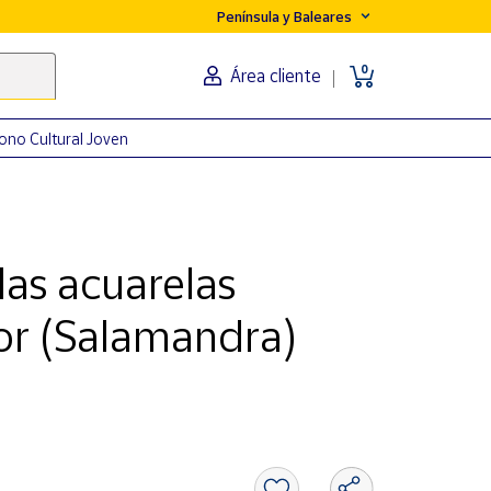
Península y Baleares
0
Área cliente
ono Cultural Joven
 las acuarelas
tor (Salamandra)