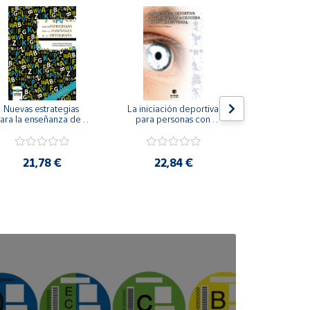
Nuevas estrategias 
La iniciación deportiva 
El método Cl
ara la enseñanza de la 
para personas con 
ortografía.
ceguera y deficiencia 
visual.
18,4
21,78 €
22,84 €