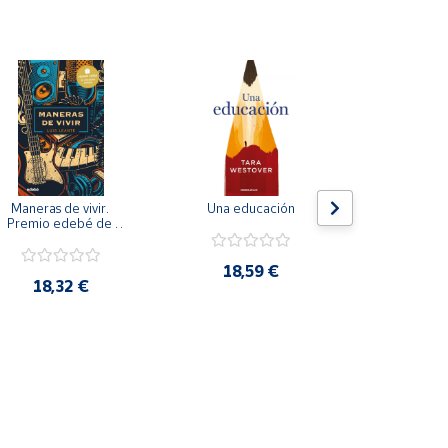
Bono Cultura
Maneras de vivir. 
Una educación
El legado d
Premio edebé de 
Ball. Influenc
literatura juvenil 2020
el futuro
fenómeno cu
SAeNcSA y 
18,59 €
18,32 €
22,9