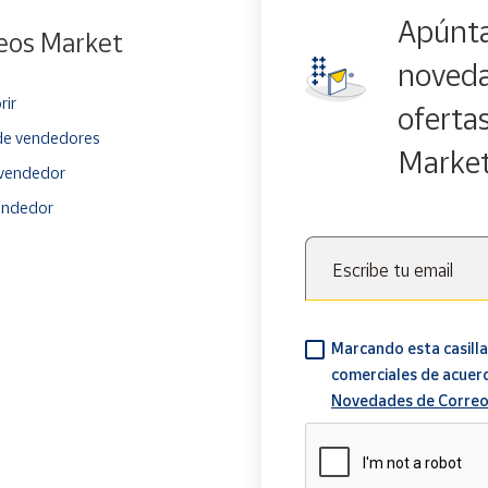
Apúnta
eos Market
noveda
rir
oferta
e vendedores
Marke
vendedor
endedor
Escribe tu email
Marcando esta casilla
comerciales de acuer
Novedades de Correo