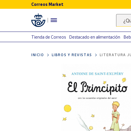
Correos Market
Menú
¿Qu
Nuestro
catálogo
Tienda de Correos
Destacado en alimentación
Beb
Alimentación
INICIO
LIBROS Y REVISTAS
LITERATURA J
Bebidas
Ocio y cultura
Juguetes y
juegos
Libros y
revistas
Merchandising
y regalos
Tienda de
Correos