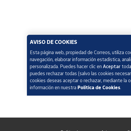
AVISO DE COOKIES
Esta página web, propiedad de Correos, utiliza coo
navegación, elaborar información estadística, anal
personalizada. Puedes hacer clic en
Aceptar
todas
puedes rechazar todas (salvo las cookies necesari
cookies deseas aceptar o rechazar, mediante la 
información en nuestra
Política de Cookies
.