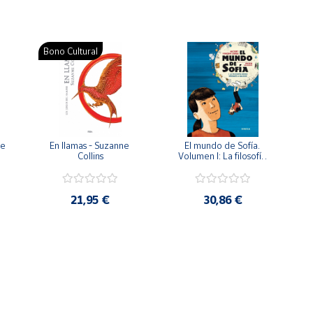
Bono Cultural
e 
En llamas - Suzanne 
El mundo de Sofía. 
Collins
Volumen I: La filosofía 
desde Sócrates a 
Galileo. Basado en el 
original de Jostein 
Gaarder 
21,95 €
30,86 €