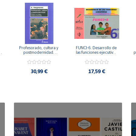
Profesorado, cultura y 
FUNCI-6. Desarrollo de 
 
postmodernidad. 
las funciones ejecutivas. 
p
Cambian los tiempos, 
6º de Primaria.
cambia el profesorado.
30,99 €
17,59 €