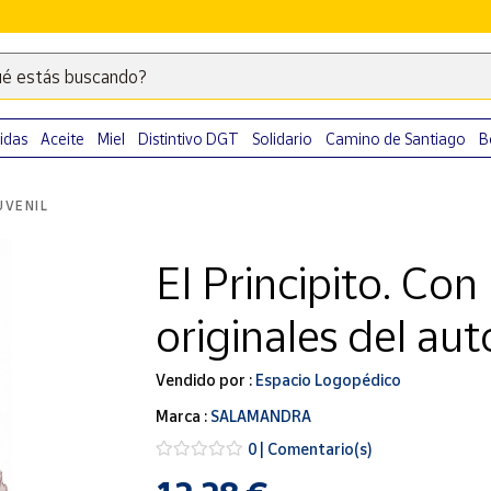
é estás buscando?
Escribe
palabras
clave
idas
Aceite
Miel
Distintivo DGT
Solidario
Camino de Santiago
B
para
buscar
UVENIL
productos
en
El Principito. Con
Correos
Market
originales del au
.
Vendido por :
Espacio Logopédico
Marca :
SALAMANDRA
0 | Comentario(s)