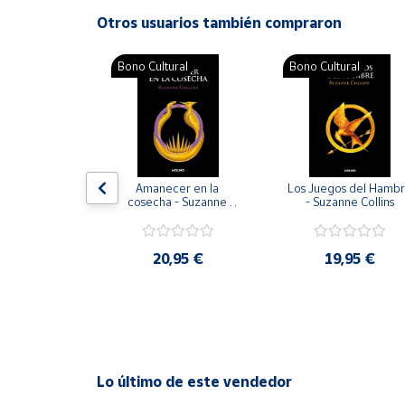
Productos
Otros usuarios también compraron
Solidarios
ral
Bono Cultural
Bono Cultural
Ayuda
Centro
de ayuda
Contacto
n revista AD 
Amanecer en la 
Los Juegos del Hambr
nual
cosecha - Suzanne 
- Suzanne Collins
Collins
Vendedores
20,95 €
19,95 €
41,50 €
Mapa de
vendedores
Hazte
vendedor
Área
Lo último de este vendedor
vendedor