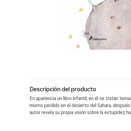
Artesanía
Oficina y
Papelería
Para Canarias,
Ceuta y Melilla
Más
populares
Bono
Cultural
Descripción del producto
Nuestros
vendedores
En apariencia un libro infantil, en él se tratan te
Las
mismo perdido en el desierto del Sahara, después 
novedades
autor revela su propia visión sobre la estupidez h
de Correos
Market