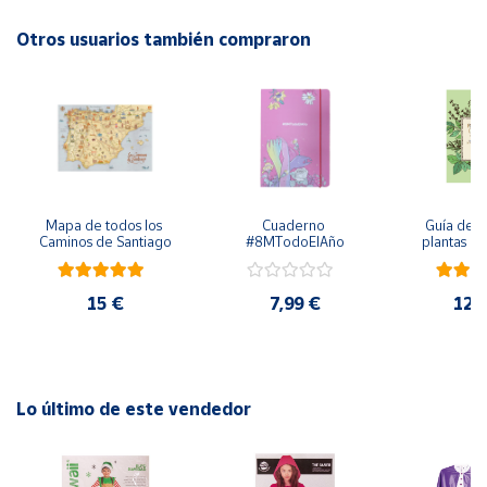
Otros usuarios también compraron
Cuenta
Área
cliente
Ubicación
Mapa de todos los 
Cuaderno 
Guía de cu
Caminos de Santiago
#8MTodoElAño
plantas ar
Península
medicin
culin
y
Baleares
15 €
7,99 €
12,
Canarias,
Ceuta y
Melilla
Lo último de este vendedor