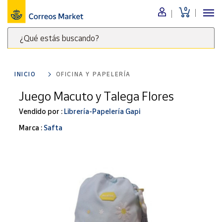
0
Menú
¿Qué estás buscando?
Nuestro
catálogo
Escribe
palabras
INICIO
OFICINA Y PAPELERÍA
clave
Alimentación
para
Juego Macuto y Talega Flores
Bebidas
buscar
Ocio y cultura
Vendido por :
Librería-Papelería Gapi
productos
en
Juguetes y
Marca :
Safta
juegos
Correos
Market
Libros y
.
revistas
Merchandising
y regalos
Tienda de
Correos