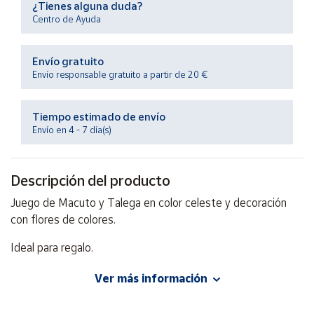
¿Tienes alguna duda?
Productos
Solidarios
Centro de Ayuda
Envío gratuito
Ayuda
Envío responsable gratuito a partir de 20 €
Centro
de ayuda
Tiempo estimado de envío
Envío en 4 - 7 día(s)
Contacto
Descripción del producto
Vendedores
Juego de Macuto y Talega en color celeste y decoración
con flores de colores.
Mapa de
vendedores
Ideal para regalo.
Hazte
vendedor
Dimensiones macuto: 55 x 30 cm aprox. Dimensiones
Ver más información
Área
talega: 35 x 30 cm.
vendedor