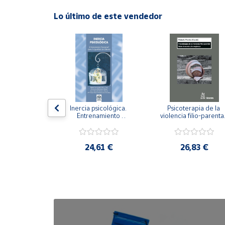
Lo último de este vendedor
Cuenta
Área
cliente
Ubicación
n visual y 
Inercia psicológica. 
Psicoterapia de la 
 Adaptación 
Entrenamiento 
violencia filio-parental.
Península
. Nivel I ESO.
Emocional para la 
Entre el secreto y la 
y
Igualdad de Género.
vergüenza.
Baleares
,21 €
24,61 €
26,83 €
Canarias,
Ceuta y
Melilla