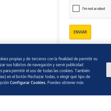
Verificación reCAPTCH
ENVIAR
kies propias y de terceros con la finalidad de permitir su
izar sus hábitos de navegación y servir publicidad
 para permitir el uso de todas las cookies. También
as) en el botón Rechazar todas, o elegir qué tipo de
opción
Configurar Cookies.
Puedes obtener más