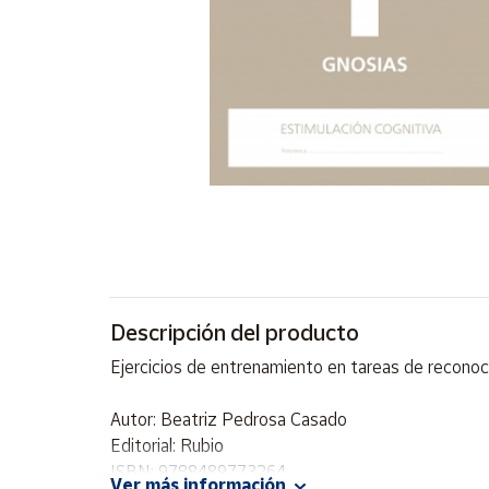
Artesanía
Oficina y
Papelería
Para Canarias,
Ceuta y Melilla
Más
populares
Bono
Cultural
Descripción del producto
Nuestros
vendedores
Ejercicios de entrenamiento en tareas de reconoci
Las
novedades
Autor: Beatriz Pedrosa Casado
de Correos
Market
Editorial: Rubio
ISBN: 9788489773264
Ver más información