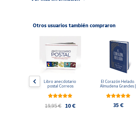
Idioma: Español
Productos
Solidarios
Otros usuarios también compraron
Ayuda
ral
Centro
de ayuda
Contacto
Vendedores
 del fuego - 
Libro anecdotario 
El Corazón Helado. 
 Castillo
postal Correos
Almudena Grandes | 
Edición especial de luj
| Libro con sello y 
Mapa de
matasellos
vendedores
,90 €
35 €
19,95 €
10 €
Hazte
vendedor
Área
vendedor