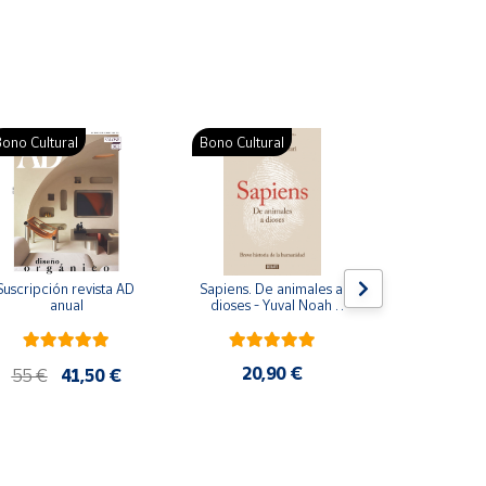
ono Cultural
Bono Cultural
Suscripción revista AD 
Sapiens. De animales a 
Colección d
anual
dioses - Yuval Noah 
para bebés. S
Harari
de cartón
20,90 €
28
55 €
41,50 €