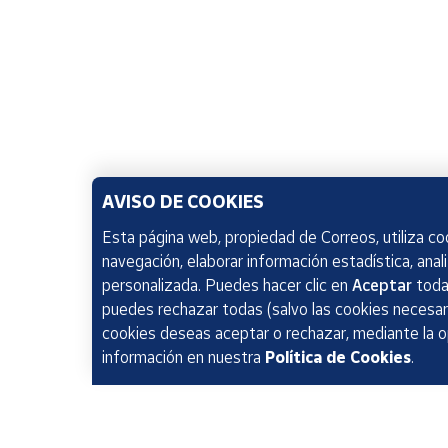
AVISO DE COOKIES
Esta página web, propiedad de Correos, utiliza coo
navegación, elaborar información estadística, anal
personalizada. Puedes hacer clic en
Aceptar
todas
puedes rechazar todas (salvo las cookies necesari
cookies deseas aceptar o rechazar, mediante la 
información en nuestra
Política de Cookies
.