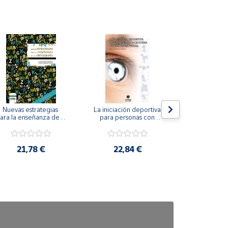
Nuevas estrategias 
La iniciación deportiva 
El método Cl
ara la enseñanza de la 
para personas con 
ortografía.
ceguera y deficiencia 
visual.
18,4
21,78 €
22,84 €