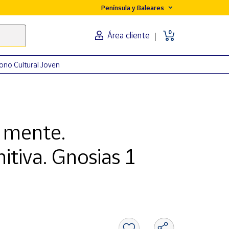
Península y Baleares
0
Área cliente
ono Cultural Joven
u mente.
itiva. Gnosias 1