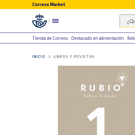
Correos Market
Menú
¿Qu
Nuestro
catálogo
Tienda de Correos
Destacado en alimentación
Beb
Alimentación
INICIO
LIBROS Y REVISTAS
Bebidas
Ocio y cultura
Juguetes y
juegos
Libros y
revistas
Merchandising
y regalos
Tienda de
Correos