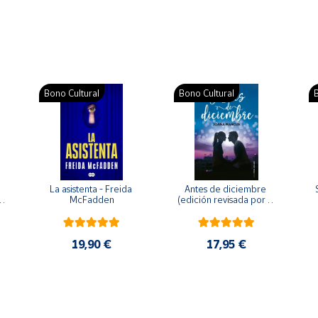
Bono Cultural
Bono Cultural
B
La asistenta - Freida 
Antes de diciembre 
McFadden
(edición revisada por la 
o 
autora) - Joana Marcús
19,90 €
17,95 €