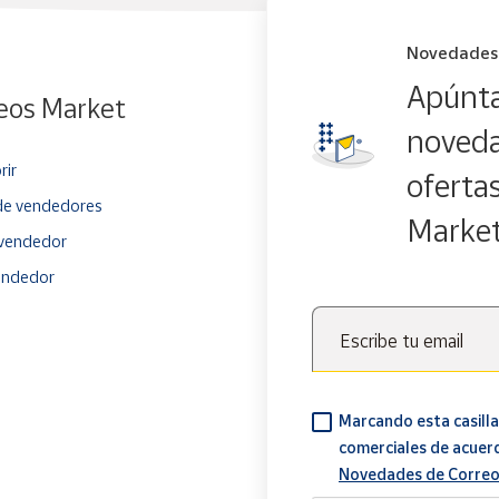
Novedades
Apúnta
eos Market
noveda
rir
oferta
e vendedores
Marke
vendedor
endedor
Escribe tu email
Marcando esta casilla
comerciales de acuer
Novedades de Correo