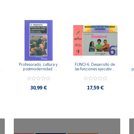
Profesorado, cultura y 
FUNCI-6. Desarrollo de 
 
postmodernidad. 
las funciones ejecutivas. 
p
Cambian los tiempos, 
6º de Primaria.
cambia el profesorado.
30,99 €
17,59 €