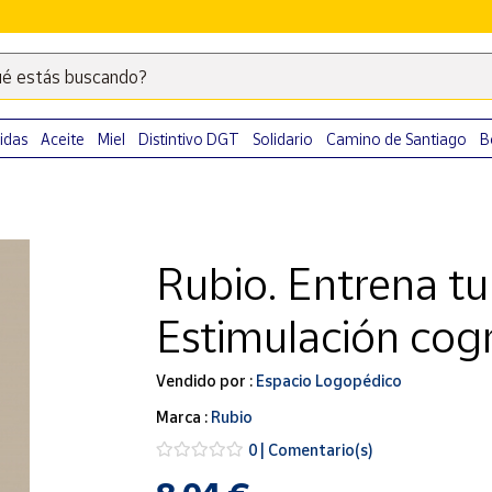
é estás buscando?
Escribe
palabras
clave
idas
Aceite
Miel
Distintivo DGT
Solidario
Camino de Santiago
B
para
buscar
productos
en
Rubio. Entrena t
Correos
Market
Estimulación cogn
.
Vendido por :
Espacio Logopédico
Marca :
Rubio
0 | Comentario(s)