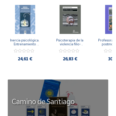
Inercia psicológica. 
Psicoterapia de la 
Profesorado,
Entrenamiento 
violencia filio-
postmode
Emocional para la 
parental. Entre el 
Cambian los
Igualdad de Género.
secreto y la 
cambi
vergüenza.
profes
24,61 €
26,83 €
30,
Camino de Santiago