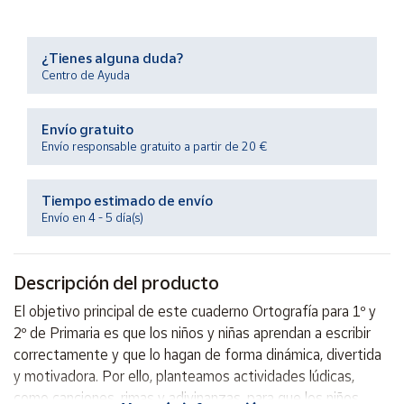
Productos
Solidarios
¿Tienes alguna duda?
Centro de Ayuda
Ayuda
Envío gratuito
Centro
de ayuda
Envío responsable gratuito a partir de 20 €
Contacto
Tiempo estimado de envío
Envío en 4 - 5 día(s)
Vendedores
Descripción del producto
Mapa de
vendedores
El objetivo principal de este cuaderno Ortografía para 1º y
Hazte
2º de Primaria es que los niños y niñas aprendan a escribir
vendedor
correctamente y que lo hagan de forma dinámica, divertida
Área
y motivadora. Por ello, planteamos actividades lúdicas,
vendedor
como canciones, rimas y adivinanzas, para que los niños