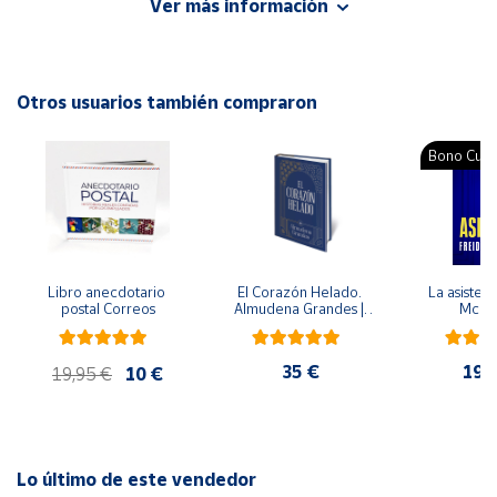
Ver más información
aprendan a la vez que se divierten.
Cuenta
Autor: Cuadernos Rubio
Editorial: Rubio
Otros usuarios también compraron
Área
ISBN: 9788417427146
cliente
Idioma: Español
Bono Cultu
Ubicación
Península
y
Libro anecdotario 
El Corazón Helado. 
La asistent
Baleares
postal Correos
Almudena Grandes | 
McFa
Edición especial de 
Canarias,
lujo | Libro con sello y 
matasellos
Ceuta y
35 €
19,
19,95 €
10 €
Melilla
Lo último de este vendedor