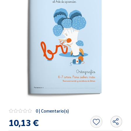
Artesanía
Oficina y
Papelería
Para Canarias,
Ceuta y Melilla
Más
populares
Bono
Cultural
Nuestros
vendedores
Las
novedades
0 | Comentario(s)
de Correos
Market
10,13 €