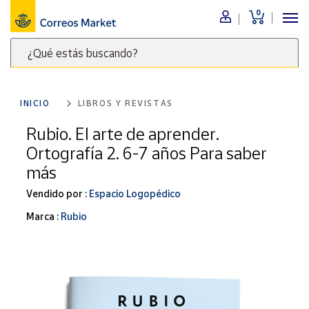
0
Menú
¿Qué estás buscando?
Nuestro
catálogo
Escribe
palabras
INICIO
LIBROS Y REVISTAS
clave
Alimentación
para
Rubio. El arte de aprender.
Bebidas
buscar
Ortografía 2. 6-7 años Para saber
Ocio y cultura
productos
más
en
Juguetes y
juegos
Correos
Vendido por :
Espacio Logopédico
Market
Libros y
Marca :
Rubio
.
revistas
Merchandising
y regalos
Tienda de
Correos